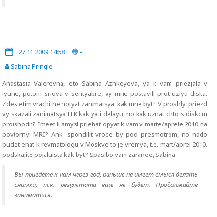
27.11.2009 14:58
-
Sabina Pringle
Anastasia Valerevna, eto Sabina Azhkeyeva, ya k vam priezjala v
iyune, potom snova v sentyabre, vy mne postavili protruziyu diska.
Zdes etim vrachi ne hotyat zanimatsya, kak mne byt? V proshlyi priezd
vy skazali zanimatsya LFK kak ya i delayu, no kak uznat chto s diskom
proishodit? Imeet li smysl priehat opyat k vam v marte/aprele 2010 na
povtornyi MRI? Ank. spondilit vrode by pod presmotrom, no nado
budet ehat k revmatologu v Moskve to je vremya, t.e. mart/aprel 2010.
podskajite pojaluista kak byt? Spasibo vam zaranee, Sabina
Вы приедете к нам через год, раньше не имеет смысл делать
снимки, т.к. результата еще не будет. Продолжайте
заниматься.