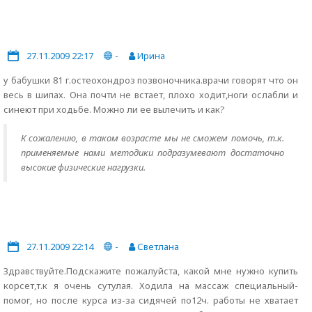
27.11.2009 22:17
-
Ирина
у бабушки 81 г.остеохондроз позвоночника.врачи говорят что он
весь в шипах. Она почти не встает, плохо ходит,ноги ослабли и
синеют при ходьбе. Можно ли ее вылечить и как?
К сожалению, в таком возрасте мы не сможем помочь, т.к.
применяемые нами методики подразумевают достаточно
высокие физические нагрузки.
27.11.2009 22:14
-
Светлана
Здравствуйте.Подскажите пожалуйста, какой мне нужно купить
корсет,т.к я очень сутулая. Ходила на массаж специальный-
помог, но после курса из-за сидячей по12ч. работы не хватает