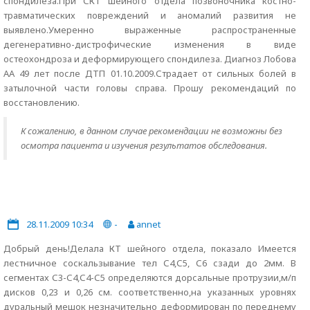
спондилеза.При СКТ шейного отдела позвоночника костно-
травматических повреждений и аномалий развития не
выявлено.Умеренно выраженные распространенные
дегенеративно-дистрофические изменения в виде
остеохондроза и деформирующего спондилеза. Диагноз Лобова
АА 49 лет после ДТП 01.10.2009.Страдает от сильных болей в
затылочной части головы справа. Прошу рекомендаций по
восстановлению.
К сожалению, в данном случае рекомендации не возможны без
осмотра пациента и изучения результатов обследования.
28.11.2009 10:34
-
annet
Добрый день!Делала КТ шейного отдела, показало Имеется
лестничное соскальзывание тел С4,С5, С6 сзади до 2мм. В
сегментах С3-С4,С4-С5 определяются дорсальные протрузии,м/п
дисков 0,23 и 0,26 см. соответственно,на указанных уровнях
дуральный мешок незначительно деформирован по переднему