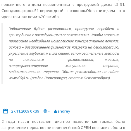
поясничного отдела позвоночника с протрузией диска L5-S1.
Спондилоартроз.S1-переходный позвонок.Объясните,чем это
чревато и как лечить?Спасибо.
Заболевание будет развиваться, протрузия перейдет в
грыжу диска с последующими осложнениями. Чтобы этого не
произошло необходимо комплексное консервативное лечение:
основа – дозированные физические нагрузки на декомпрессию,
укрепление глубоких мышц спины; вспомогательные методы
по показаниям – физиотерапия, массаж,
иглорефлексотерапия, мануальная терапия,
медикаментозная терапия. Общие рекомендации на сайте
www.dikyl.ru (раздел Литература, статья Остеохондроз).
27.11.2009 07:39
-
andrey
2 года назад поставлен диагноз позвоночная грыжа, было
защемление нерва. после перенесённой ОРВИ появились боли в