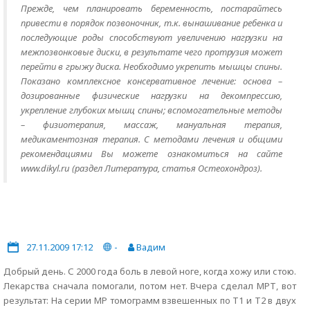
Прежде, чем планировать беременность, постарайтесь
привести в порядок позвоночник, т.к. вынашивание ребенка и
последующие роды способствуют увеличению нагрузки на
межпозвонковые диски, в результате чего протрузия может
перейти в грыжу диска. Необходимо укрепить мышцы спины.
Показано комплексное консервативное лечение: основа –
дозированные физические нагрузки на декомпрессию,
укрепление глубоких мышц спины; вспомогательные методы
– физиотерапия, массаж, мануальная терапия,
медикаментозная терапия. С методами лечения и общими
рекомендациями Вы можете ознакомиться на сайте
www.dikyl.ru (раздел Литература, статья Остеохондроз).
27.11.2009 17:12
-
Вадим
Добрый день. С 2000 года боль в левой ноге, когда хожу или стою.
Лекарства сначала помогали, потом нет. Вчера сделал МРТ, вот
результат: На серии МР томограмм взвешенных по Т1 и Т2 в двух