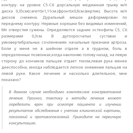
контуру. на уровне С5-С6 дорсальную медианная грыжу м/п
диска 0,35см(сагитт)х1,11см.(фронт)х0,6см.(вертик). Высота м/п
дисков снижена. Дуральный мешок деформирован по
переднему контуру. Нервные корешки без видимых изменений,
Мп отверстия сужены. Определяются задние остеофиты С5, С6
размерами 0,3см. В дугооросчатых суставах и
уиковертибральных сочленениях начальные признаки артроза.
Боли у меня не в шейном отделе а в грудном, боль в
определенных позвонках,когда наклоняю голову назад, на левую
сторону до кончиков пальцев отдает током,левая рука менее
дееспособна, иногда наблюдается легкое онемение пальцев на
левой руке. Какое лечение и насколько длительное, мне
показано?
В данном случае необходимо комплексное консервативное
лечение. Прогноз, тактику и методы лечения может
определить врач при осмотре пациента и изучении
результатов обследования с учетом клинической картины,
показаний и противопоказаний. Приходите на первичную
консультацию.