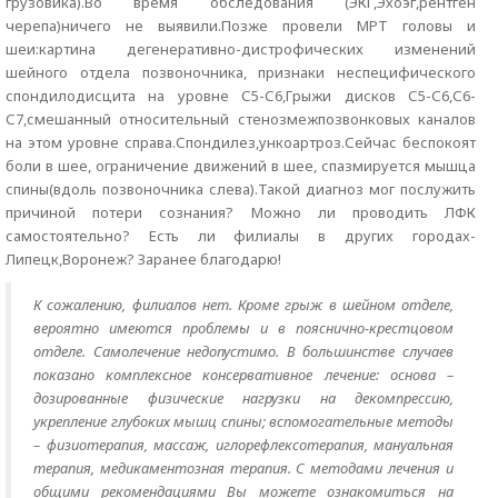
грузовика).Во время обследования (ЭКГ,Эхоэг,рентген
черепа)ничего не выявили.Позже провели МРТ головы и
шеи:картина дегенеративно-дистрофических изменений
шейного отдела позвоночника, признаки неспецифического
спондилодисцита на уровне С5-С6,Грыжи дисков С5-С6,С6-
С7,смешанный относительный стенозмежпозвонковых каналов
на этом уровне справа.Спондилез,ункоартроз.Сейчас беспокоят
боли в шее, ограничение движений в шее, спазмируется мышца
спины(вдоль позвоночника слева).Такой диагноз мог послужить
причиной потери сознания? Можно ли проводить ЛФК
самостоятельно? Есть ли филиалы в других городах-
Липецк,Воронеж? Заранее благодарю!
К сожалению, филиалов нет. Кроме грыж в шейном отделе,
вероятно имеются проблемы и в пояснично-крестцовом
отделе. Самолечение недопустимо. В большинстве случаев
показано комплексное консервативное лечение: основа –
дозированные физические нагрузки на декомпрессию,
укрепление глубоких мышц спины; вспомогательные методы
– физиотерапия, массаж, иглорефлексотерапия, мануальная
терапия, медикаментозная терапия. С методами лечения и
общими рекомендациями Вы можете ознакомиться на