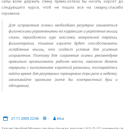
силы воли держать спину прямо.хотела бы носить корсет до
следующего курсе, чтоб не пошло всё на смарку.спасибо
огромное.
Для исправления осанки необходимо регулярно заниматься
физическими упражнениями на коррекцию и укрепление мышц
спины, периодически курс массажа, мануальной терапии,
физиотерапии. Ношение корсета будет способствовать
ослаблению мышц, что создаст условия для усиления
искривления. Поэтому для сохранения осанки рекомендуем
правильно организовать рабочее место, ежечасно делать
перерывы с выполнением короткой разминки, постарайтесь
найти время для регулярных тренировок (три раза в неделю),
закаливайте организм (хотя бы контрастный душ и
обтирание).
27.11.2009 22:06
-
elsa
Здравствуйте! Можно ли при грыжах дисков L4-5,L5-S1 заниматься