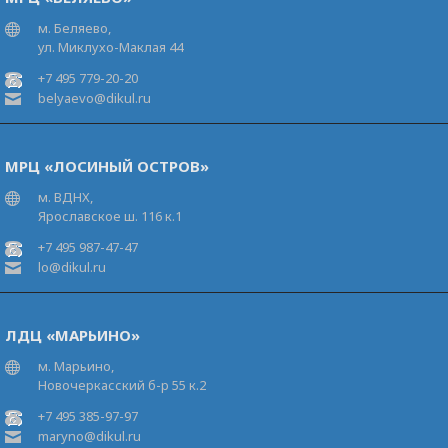
м. Беляево,
ул. Миклухо-Маклая 44
+7 495 779-20-20
belyaevo@dikul.ru
МРЦ «ЛОСИНЫЙ ОСТРОВ»
м. ВДНХ,
Ярославское ш. 116 к.1
+7 495 987-47-47
lo@dikul.ru
ЛДЦ «МАРЬИНО»
м. Марьино,
Новочеркасский б-р 55 к.2
+7 495 385-97-97
maryno@dikul.ru