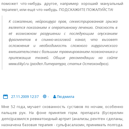
поможет что-нибудь другое, например хороший мануальный
терапевт, или ещё что-нибудь. ПОДСКАЖИТЕ ПОЖАЛУЙСТА!
К сожалению, нейрохирург прав, секвестрированная грыжа
является показанием к оперативному лечению. Опасность в
её возможном разрушении с последующим опусканием
фрагментов в спинно-мозговой канал, что вызовет
осложнения и необходимость сложного хирургического
вмешательства с большим травмированием позвоночника и
прилежащих тканей. Общие рекомендации на сайте
www.dikyl.ru (раздел Литература, статья Остеохондроз).
27.11.2009 12:37
-
Людмила
Мне 52 года, мучает скованность суставов по ночам, особенно
пальцев рук. На фоне принятия горм. препарата (Бусерелин
депо)развился ревматоидный артрит (анализы, рентген сделаны,
назначена базовая терапия - сульфасалазин, принимать полгода.