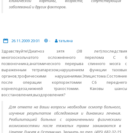
клинической картины, возраста, сопутствующих
заболеваний и других факторов.
26.11.2009 20:01
-
татьяна
Здравствуйте!Диагноз зятя (38 лет):последствия
многооскольчатого осложнённого перелома С 6
позвоночника,анатомического перерыва спинного мозга с
выраженным тетрапарезом,нарушением функции тазовых
органов,трофическими нарушениями.Эпицистома.Состояние
после операции корпорэктомии С6 переднего
корнелодеза,нижней трахостомии. Каковы шансы
восстановления,выздоровления?
Для ответа на Ваши вопросы необходим осмотр больного,
изучение результатов обследования и динамики лечения.
Реабилитацией больных с ограниченными физическими
возможностями после тяжелых травм занимаются в
Центре Дикуля в Останкино. Звонить по тел. (495) 682-32-15