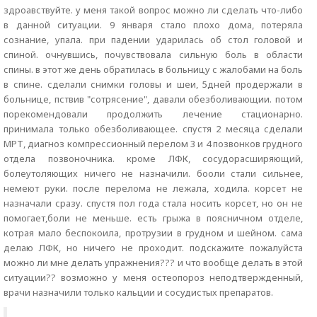
здроавствуйте. у меня такой вопрос можно ли сделать что-либо
в данной ситуации. 9 января стало плохо дома, потеряла
сознание, упала. при падении ударилась об стол головой и
спиной. очнувшись, почувствовала сильную боль в области
спины. в этот же день обратилась в больницу с жалобами на боль
в спине. сделали снимки головы и шеи, 5дней продержали в
больнице, пствив "сотрясение", давали обезболивающии. потом
порекомендовали продолжить лечение стационарно.
принимала только обезболивающее. спустя 2 месяца сделали
МРТ, диагноз компрессионный перелом 3 и 4 позвонков грудного
отдела позвоночника. кроме ЛФК, сосудорасширяющий,
болеутоляющих ничего не назначили. бооли стали сильнее,
немеют руки. после перелома не лежала, ходила. корсет не
назначали сразу. спустя пол года стала носить корсет, но он не
помогает,боли не меньше. есть грыжа в поясничном отделе,
котрая мало беспокоила, протрузии в грудном и шейном. сама
делаю ЛФК, но ничего не проходит. подскажите пожалуйста
можно ли мне делать упражнения??? и что вообще делать в этой
ситуации?? возможно у меня остеопороз неподтвержденный,
врачи назначили только кальции и сосудистых препаратов.