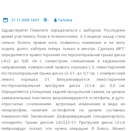
27.11.2009 14:07
-
Татьяна
Здравствуйте! Помогите определиться с выбором. Последнее
время участились боли в позвоночнике. А 3 недели назад стала
сильно болеть правая нога, появилось онемение и не могу
ходить долго, каблуки теперь только в мечтах. Сделала МРТ:
определяется правосторонняя постеролатеральная грыжа диска
L4-L5 до 0,65 см с секвестром, смещённым в каудальном
направлении, компрессией правого корешка L-5, левосторонняя
постеолатеральная грыжа диска L5-S1- до 0,7 см, с компрессией
левого корешка S1. Визуализируется левосторонняя
постеролатеральная протрузия диска L3-L4- до 0,4 см.
Определяется утолщение задней продольной связки, на уровне
замыкательных пластинок визуализирруются остеофиты, в дуго-
отросчатых сочленениях- артрозные изменения в виде их
гипертрофии, наличие остеофитов на уровне суставных
поверхностей. Заключение: Деформирующий спондилоартроз,
спондилёз. Грыжи дисков L4-L5,L5-S1. Протрузия диска L3-L4.
Нейрохирург сказал, что нужна операция. Я боюсь. Может