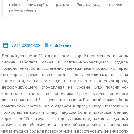
сайте www.dikyl.ru (раздел Литература, статья
Остеохондроз).
28.11.2009 14:05
-
Жанна
Добрый день! Мне 33 года, во время второй беременности очень
сильна заболела спина в пояснично-крестцовом отделе
позвоночника, боль постепенно уменьшилась к родам, но через
некоторое время после родов боль усилилась и стала
постоянной, сделала МРТ, диагноз: МР-картина остеохондроза,
деформирующего спондилёза на уровне L4L5 пояснично-
крестцового отдела позвоночника. Грыжа межпозвоночного
диска сегмента L4L5. Нарушение статики. В данный момент боль
практически постоянная с отдачей в правую ногу, невозможно
полностью выпрямить спину, тянущая боль в пояснице. Сейчас
кормлю ребёнка грудью, что допустимо предпринять в данный
момент для облегчения и каким образом можно полностью
избавиться от болей в позвоночнике и восстановить физическую