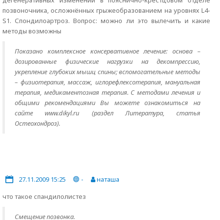
дегенеративных изменений в пояснично-крестцовом отделе
позвоночника, осложнённых грыжеобразованием на уровнях L4-
S1. Спондилоартроз. Вопрос: можно ли это вылечить и какие
методы возможны
Показано комплексное консервативное лечение: основа –
дозированные физические нагрузки на декомпрессию,
укрепление глубоких мышц спины; вспомогательные методы
– физиотерапия, массаж, иглорефлексотерапия, мануальная
терапия, медикаментозная терапия. С методами лечения и
общими рекомендациями Вы можете ознакомиться на
сайте www.dikyl.ru (раздел Литература, статья
Остеохондроз).
27.11.2009 15:25
-
наташа
что такое спандилолистез
Смещение позвонка.