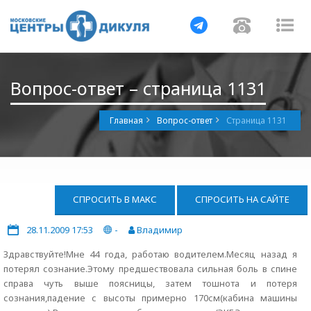
Навигация
Навигац
На
Вопрос-ответ – страница 1131
Главная
Вопрос-ответ
Страница 1131
СПРОСИТЬ В МАКС
СПРОСИТЬ НА САЙТЕ
28.11.2009 17:53
-
Владимир
Здравствуйте!Мне 44 года, работаю водителем.Месяц назад я
потерял сознание.Этому предшествовала сильная боль в спине
справа чуть выше поясницы, затем тошнота и потеря
сознания,падение с высоты примерно 170см(кабина машины