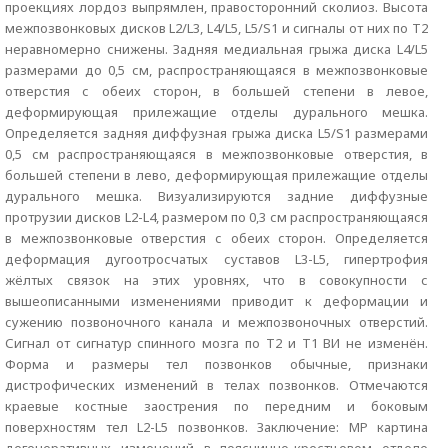
проекциях лордоз выпрямлен, правосторонний сколиоз. Высота
межпозвонковых дисков L2/L3, L4/L5, L5/S1 и сигналы от них по Т2
неравномерно снижены. Задняя медиальная грыжа диска L4/L5
размерами до 0,5 см, распространяющаяся в межпозвонковые
отверстия с обеих сторон, в большей степени в левое,
деформирующая прилежащие отделы дурального мешка.
Определяется задняя диффузная грыжа диска L5/S1 размерами
0,5 см распространяющаяся в межпозвонковые отверстия, в
большей степени в лево, деформирующая прилежащие отделы
дурального мешка. Визуализируются задние диффузные
протрузии дисков L2-L4, размером по 0,3 см распространяющаяся
в межпозвонковые отверстия с обеих сторон. Определяется
деформация дугоотросчатых суставов L3-L5, гипертрофия
жёлтых связок на этих уровнях, что в совокупности с
вышеописанными изменениями приводит к деформации и
сужению позвоночного канала и межпозвоночных отверстий.
Сигнал от сигнатур спинного мозга по Т2 и Т1 ВИ не изменён.
Форма и размеры тел позвонков обычные, признаки
дистрофических изменений в телах позвонков. Отмечаются
краевые костные заострения по передним и боковым
поверхностям тел L2-L5 позвонков. Заключение: МР картина