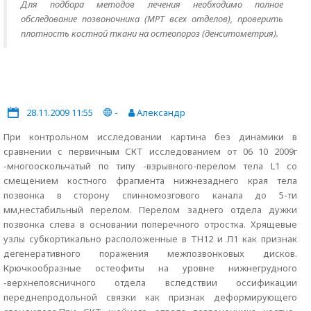
Для подбора методов лечения необходимо полное
обследование позвоночника (МРТ всех отделов), проверить
плотность костной ткани на остеопороз (денситометрия).
28.11.2009 11:55
-
Aлександр
При контрольном исследовании картина без динамики в
сравнении с первичным СКТ исследованием от 06 10 2009г
-многооскольчатый по типу -взрывного-перелом тела L1 со
смещением костного фрагмента нижнезаднего края тела
позвонка в сторону спинномозгового канала до 5-ти
мм,нестабильный перелом. Перелом заднего отдела дужки
позвонка слева в основании поперечного отростка. Хрящевые
узлы субкортикально расположенные в ТН12 и Л1 как признак
дегенеративного поражения межпозвонковых дисков.
Крючкообразные остеофиты на уровне нижнегрудного
-верхнепоясничного отдела вследствии оссификации
переднепродольной связки как признак деформирующего