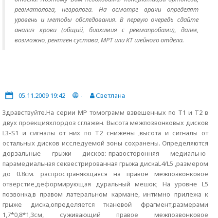
ревматолога, невролога. На осмотре врачи определят
уровень и методы обследования. В первую очередь сдайте
анализ крови (общий, биохимия с ревмапробами), далее,
возможно, рентген сустава, МРТ или КТ шейного отдела.
05.11.2009 19:42
-
Светлана
Здравствуйте.На серии МР томограмм взвешенных по Т1 и Т2 в
двух проекцияхлордоз сглажен. Высота межпозвонковых дисков
L3-S1 и сигналы от них по Т2 снижены ,высота и сигналы от
остальных дисков исследуемой зоны сохранены. Определяются
дорзальные грыжи дисков:-правосторонняя медиально-
парамедиальная секвестрированная грыжа дискаL4/L5 ,размером
до 0.8см. распространяющаяся на правое межпозвонковое
отверстие,деформирующая дуральный мешок; На уровне L5
позвонка,в правом латеральном кармане, интимно прилежа к
грыже диска,определяется тканевой фрагмент,размерами
1,7*0,8*1,3см, суживающий правое межпозвонковое