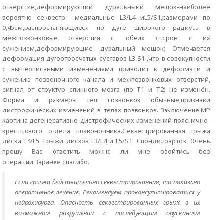
отверстие,деформирующий дуральныый мешок-наиболее
вероятно секвестр: -медиальные L3/L4 иL5/S1,размерами по
0,45см,распростаняющиеся по дуге широкого радиуса в
межпозвонковые отверстия с обеих сторон с их
сужением,деформирующие дуральный мешок; Отмечается
деформация дугоотросчатых суставов L3-S1 ,что в совокупности
с вышеописаными изменениями приводит к деформаци и
сужению позвоночного канала и межпозвонковых отверстий,
сигнал от структур спинного мозга (по Т1 и Т2) не изменён.
Форма и размеры тел позвонков обычные,признаки
дистрофических изменений в телах позвонков. Заключение:МР
картина дегенеративно-дистрофических изменений пояснично-
крестцового отдела позвоночника.Секвестрированная грыжа
диска L4/L5. Грыжи дисков L3/L4 и L5/S1. Спондилоартоз. Очень
прошу Вас ответить можно ли мне обойтись без
операции.Заранее спасибо.
Если грыжа действительно секвестрированная, то показано
оперативное лечение. Рекомендуем проконсультироваться у
нейрохирурга. Опасность секвестрированных грыж в их
возможном разрушении с последующим опусканием