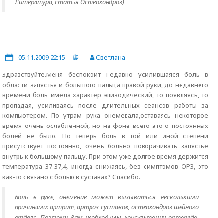
Литература, статья Остеохондроз)
05.11.2009 22:15
-
Светлана
Здравствуйте.Меня беспокоит недавно усилившаяся боль в
области запястья и большого пальца правой руки, до недавнего
времени боль имела характер эпизодический, то появляясь, то
пропадая, усиливаясь после длительных сеансов работы за
компьютером. По утрам рука онемевала,оставаясь некоторое
время очень ослабленной, но на фоне всего этого постоянных
болей не было. Но теперь боль в той или иной степени
присутствует постоянно, очень больно поворачивать запястье
внутрь к большому пальцу. При этом уже долгое время держится
температура 37-37,4, иногда снижаясь, без симптомов ОРЗ, это
как-то связано с болью в суставах? Спасибо.
Боль в руке, онемение может вызываться несколькими
причинами: артрит, артроз суставов, остеохондроз шейного
отдела. Поэтому Вам необходимы консультации ортопеда,