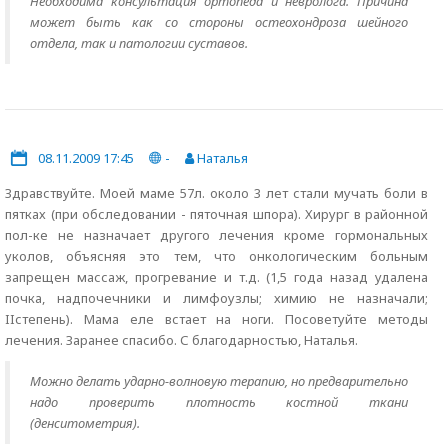
Необходима консультация ортопеда и невролога. Причина
может быть как со стороны остеохондроза шейного
отдела, так и патологии суставов.
08.11.2009 17:45
-
Наталья
Здравствуйте. Моей маме 57л. около 3 лет стали мучать боли в
пятках (при обследовании - пяточная шпора). Хирург в районной
пол-ке не назначает другого лечения кроме гормональных
уколов, объясняя это тем, что онкологическим больным
запрещен массаж, прогревание и т.д. (1,5 года назад удалена
почка, надпочечники и лимфоузлы; химию не назначали;
IIстепень). Мама еле встает на ноги. Посоветуйте методы
лечения. Заранее спасибо. С благодарностью, Наталья.
Можно делать ударно-волновую терапию, но предварительно
надо проверить плотность костной ткани
(денситометрия).