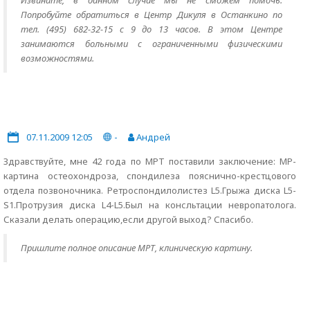
Извините, в данном случае мы не сможем помочь.
Попробуйте обратиться в Центр Дикуля в Останкино по
тел. (495) 682-32-15 с 9 до 13 часов. В этом Центре
занимаются больными с ограниченными физическими
возможностями.
07.11.2009 12:05
-
Андрей
Здравствуйте, мне 42 года по МРТ поставили заключение: МР-
картина остеохондроза, спондилеза пояснично-крестцового
отдела позвоночника. Ретроспондилолистез L5.Грыжа диска L5-
S1.Протрузия диска L4-L5.Был на консльтации невропатолога.
Сказали делать операцию,если другой выход? Спасибо.
Пришлите полное описание МРТ, клиническую картину.