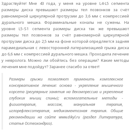
Здраствуйте! Мне 43 года, у меня на уровне L4-L5 сегмента
размеры диска превышают размеры тел позвонков за счёт
равномерной циркулярной протрузии до 3,6 мм с компрессией
дурального мешка. Фораминальные коналы не сужены. На
уровне L5-S1 сегмента размеры диска так же превышают
размеры тел позвонков за счёт равномерной циркулярной
протрузии диска до 2,5 мм на фоне которой опредляется задняя
парамедиальная с левосторонней латерализацией грыжа диска
до 6,6 мм с компрессией дурального мешка. Проходила лечение
у невролога. Можно ли обойтись без операции? Какие методы
лечения мне подойдут? Заранее спасибо за ответ!
Размеры грыжи позволяют применить комплексное
консервативное лечение: основа - укрепление мышечного
корсета (регулярные занятия на декомпрессию и укрепление
глубоких мышц спины); вспомогательные методы -
физиотерапия, массаж, мануальная терапия,
иглорефлексотерапия, медикаментозная терапия. Общие
рекомендации на сайте www.dikyl.ru (раздел Литература,
статья Остеохондроз).