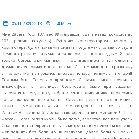
05.11.2009 22:18
-
Matvei
Мне 28 лет. Рост 187, вес 89 кг(правда года 2 назад доходил до
102- решил похудеть). Работаю конструктором- много у
компьютера, булла привычка сидеть полулёжа- сползая со стула.
Немного раньше занимался железом, но в последние 2 года
только бегом, отжиманиями , подтягиванием и гантелями в
домашних условиях, иногда плавал. С гантелями делал разводку
в положении нагнувшись вперёд, теперь понимаю что зря!!!
Тёмным был! Теперь о проблеме. С начала июля появился
дискомфорт в пояснице, больновато было при сидении
выпрямлять левую ногу. Обратился в поликлинику- проверили
почки, желудок- всё хорошо. Сделали рентген позвоночника
10.07.09: межпозвоночный остеохондроз Л1, Л5 С1 1-
2стадии.Назначили 5 уколов наклофена и витаминов + ДДТ и
массаж. Когда колол уколы было легче, перестал- всё вернулось.
Сново пошёл к невропатологу: осмотрела- ногу левую на кушетке
мог поднять без боли до 30 градусов- далее больно. Больно
было при сидении наклонять подбородок к груди. Пошёл на