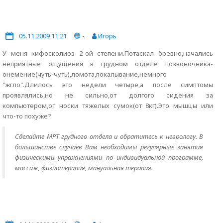
05.11.2009 11:21
-
Игорь
У меня кифосколиоз 2-ой степени.Потаскал бревно,начались
неприятные ощущения в грудном отделе позвоночника-
онемение(чуть-чуть),ломота,покалывание,немного
"жгло".Длилось это недели четыре,а после симптомы
проявлялись,но не сильно,от долгого сидения за
компьютером,от носки тяжелых сумок(от 8кг).Это мышцы или
что-то похуже?
Сделайте МРТ грудного отдела и обратитесь к неврологу. В
большинстве случаев Вам необходимы регулярные занятия
физическими упражнениями по индивидуальной программе,
массаж, физиотерапия, мануальная терапия.