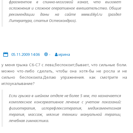
фрагментов в спинно-мозговой канал, что вызовет
осложнения и сложное оперативное вмешательство. Общие
рекомендации даны на сайте www.dikyl.ru (раздел
Литература, статья Остеохондроз).
05.11.2009 14:06
-
ирина
у меня грыжа С6-С7 с лева,беспокоит,бывает, что сильные боли.
можно что-либо сделать, чтобы она хотя-бы не росла и не
сильно беспокоила.Делаю упражнения. как смотрите на
иглоукалывание?
Если грыжа в шейном отделе не более 5 мм, то назначается
комплексное консервативное лечение с учетом показаний:
физиотерапия, иглорефлексотерапия, медикаментозная
терапия, массаж, мягкие техники мануальной терапии,
лечебная гимнастика.