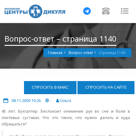
Навигация
Навигац
На
Вопрос-ответ – страница 1140
Главная
Вопрос-ответ
Страница 1140
СПРОСИТЬ В МАКС
СПРОСИТЬ НА САЙТЕ
08.11.2009 19:26
-
Ольга
45 лет. Бухгалтер. Беспокоит онемение рук во сне и боли в
локтевых суставах. Что это такое, что нужно делать и куда
обращаться?