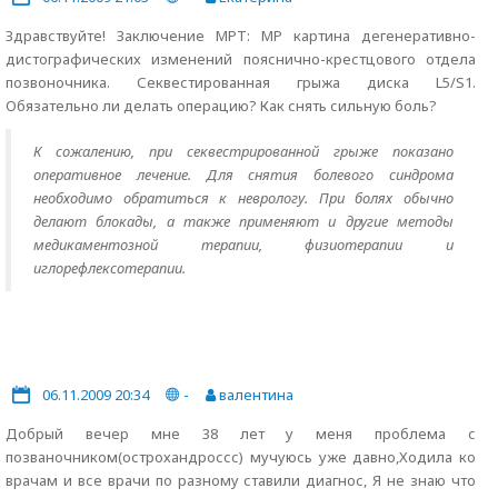
Здравствуйте! Заключение МРТ: МР картина дегенеративно-
дистографических изменений пояснично-крестцового отдела
позвоночника. Секвестированная грыжа диска L5/S1.
Обязательно ли делать операцию? Как снять сильную боль?
К сожалению, при секвестрированной грыже показано
оперативное лечение. Для снятия болевого синдрома
необходимо обратиться к неврологу. При болях обычно
делают блокады, а также применяют и другие методы
медикаментозной терапии, физиотерапии и
иглорефлексотерапии.
06.11.2009 20:34
-
валентина
Добрый вечер мне 38 лет у меня проблема с
позваночником(острохандроссс) мучуюсь уже давно,Ходила ко
врачам и все врачи по разному ставили диагнос, Я не знаю что