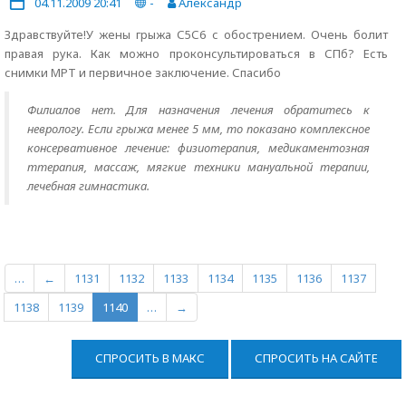
04.11.2009 20:41
-
Александр
Здравствуйте!У жены грыжа С5С6 с обострением. Очень болит
правая рука. Как можно проконсультироваться в СПб? Есть
снимки МРТ и первичное заключение. Спасибо
Филиалов нет. Для назначения лечения обратитесь к
неврологу. Если грыжа менее 5 мм, то показано комплексное
консервативное лечение: физиотерапия, медикаментозная
ттерапия, массаж, мягкие техники мануальной терапии,
лечебная гимнастика.
…
←
1131
1132
1133
1134
1135
1136
1137
1138
1139
1140
…
→
СПРОСИТЬ В МАКС
СПРОСИТЬ НА САЙТЕ