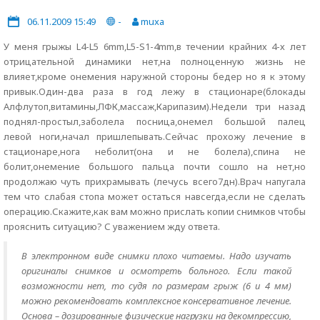
06.11.2009 15:49
-
muxa
У меня грыжы L4-L5 6mm,L5-S1-4mm,в течении крайних 4-х лет
отрицательной динамики нет,на полноценную жизнь не
влияет,кроме онемения наружной стороны бедер но я к этому
привык.Один-два раза в год лежу в стационаре(блокады
Алфлутоп,витамины,ЛФК,массаж,Карипазим).Недели три назад
поднял-простыл,заболела посница,онемел большой палец
левой ноги,начал пришлепывать.Сейчас прохожу лечение в
стационаре,нога неболит(она и не болела),спина не
болит,онемение большого пальца почти сошло на нет,но
продолжаю чуть прихрамывать (лечусь всего7дн).Врач напугала
тем что слабая стопа может остаться навсегда,если не сделать
операцию.Скажите,как вам можно прислать копии снимков чтобы
прояснить ситуацию? С уважением жду ответа.
В электронном виде снимки плохо читаемы. Надо изучать
оригиналы снимков и осмотреть больного. Если такой
возможности нет, то судя по размерам грыж (6 и 4 мм)
можно рекомендовать комплексное консервативное лечение.
Основа – дозированные физические нагрузки на декомпрессию,