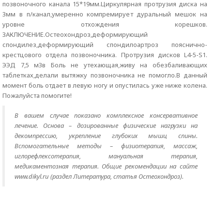
позвоночного канала 15*19мм.Циркулярная протрузия диска на
3мм в п/канал,умеренно компремирует дуральный мешок на
уровне отхождения корешков.
ЗАКЛЮЧЕНИЕ.Остеохондроз,деформирующий
спондилез,деформирующий спондилоартроз пояснично-
крестцового отдела позвоночника. Протрузия дисков L4-5-S1.
ЭЭД 7,5 мЗв Боль не утехающая,живу на обезбаливающих
таблетках,делали вытяжку позвоночника не помогло.В данный
момент боль отдает в левую ногу и опустилась уже ниже колена.
Пожалуйста помогите!
В вашем случае показано комплексное консервативное
лечение. Основа – дозированные физические нагрузки на
декомпрессию, укрепление глубоких мышц спины.
Вспомогательные методы – физиотерапия, массаж,
иглорефлексотерапия, мануальная терапия,
медикаментозная терапия. Общие рекомендации на сайте
www.dikyl.ru (раздел Литература, статья Остеохондроз).