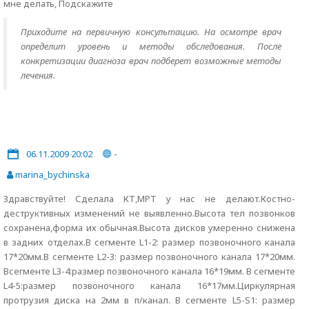
мне делать, Подскажите
Приходите на первичную консультацию. На осмотре врач
определит уровень и методы обследования. После
конкретизации диагноза врач подберет возможные методы
лечения.
06.11.2009 20:02
-
marina_bychinska
Здравствуйте! Сделала КТ,МРТ у нас не делают.Костно-
деструктивных изменений не выявленно.Высота тел позвонков
сохранена,форма их обычная.Высота дисков умеренно снижена
в задних отделах.В сегменте L1-2: размер позвоночного канала
17*20мм.В сегменте L2-3: размер позвоночного канала 17*20мм.
Всегменте L3-4:размер позвоночного канала 16*19мм. В сегменте
L4-5:размер позвоночного канала 16*17мм.Циркулярная
протрузия диска на 2мм в п/канал. В сегменте L5-S1: размер