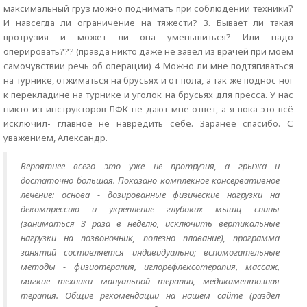
максимальный груз можно поднимать при соблюдении техники?
И навсегда ли ограничение на тяжести? 3. Бывает ли такая
протрузия и может ли она уменьшиться? Или надо
оперировать??? (правда никто даже не завел из врачей при моём
самочувствии речь об операции) 4. Можно ли мне подтягиваться
на турнике, отжиматься на брусьях и от пола, а так же поднос ног
к перекладине на турнике и уголок на брусьях для пресса. У нас
никто из инструкторов ЛФК не дают мне ответ, а я пока это всё
исключил- главное не навредить себе. Заранее спасибо. С
уважением, Александр.
Вероятнее всего это уже не протрузия, а грыжа и
достаточно большая. Показано комплекное консервативное
лечение: основа - дозированные физические нагрузки на
декомпрессию и укрепление глубоких мышц спины
(заниматься 3 раза в неделю, исключить вертикальные
нагрузки на позвоночник, полезно плавание), программа
занятий составляется индивидуально; вспомогательные
методы - физиотерапия, иглорефлексотерапия, массаж,
мягкие техники мануальной терапии, медикаментозная
терапия. Общие рекомендации на нашем сайте (раздел