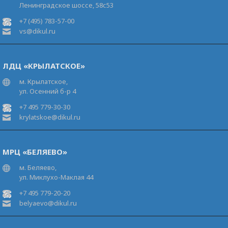
Ленинградское шоссе, 58с53
+7 (495) 783-57-00
vs@dikul.ru
ЛДЦ «КРЫЛАТСКОЕ»
м. Крылатское,
ул. Осенний б-р 4
+7 495 779-30-30
krylatskoe@dikul.ru
МРЦ «БЕЛЯЕВО»
м. Беляево,
ул. Миклухо-Маклая 44
+7 495 779-20-20
belyaevo@dikul.ru