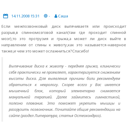
14.11.2008 15:31
-
Саша
Если межпозвонковый диск выпячиваетя или происходит
разрыв,в спинномозговой канал(там где проходит спинной
мозг),то это протрузия и грыжа,а может ли диск выйте в
направлении от спины к животу,как это называется-наверное
также,и чем это может ослажниться?Спасибо!
Выпячивание диска к животу - передняя грыжа, клинически
себя практически не проявляет, характеризуется снижением
высоты диска. Для выявления причины боли рекомендуем
обратиться к неврологу. Скорее всего у Вас имеется
мышечный блок, который элементарно снимается
мануальной терапией. Далее займитесь гимнастикой,
полезно плавание. Это поможет укрепить мышцы и
разгрузить позвоночник. Почитайте общие рекомендации на
сайте (раздел Литература, статья Остеохондроз).