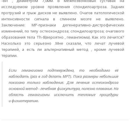
-ВИ , диаметром 7,0мм. В межпозвонковых суставах на
исследуемом уровне проявления спондилоартроза. Задних
протрузий и грыж дисков не выявлено. Очагов патологической
интенсивности сигнала в спинном мозге не выявлено.
Заключение: МР-признаки дегенеративно-дистрофических
изменений, по типу остеохондроза; спондилоартроза; очагового
образования тела Тh-8(вероятно , гемангиома). Как это лечится?
Насколько это серьезно .Мне сказали, что лечат лучевой
терапией, а есть ли альтернативный метод , кроме лучевой
терапии.
Если гемангиома подтверждена, то необходимо её
наблюдать (раз в год делать МРТ). Пока размеры небольшие
показано только наблюдение. Для лечения остеохондроза
основной метод - лечебная физкультура, полезно плавание. На
область гемангиомы исключить тепловые процедуры
и физиотерапию.