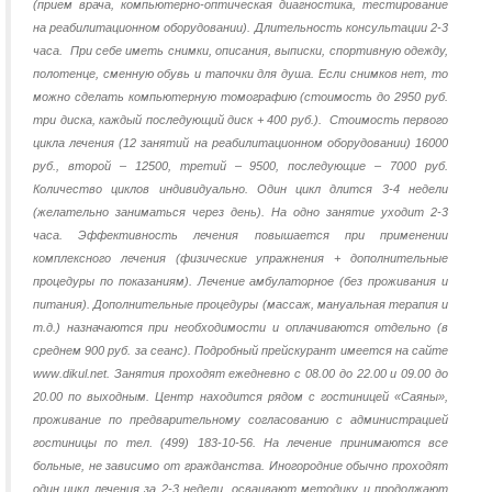
(прием врача, компьютерно-оптическая диагностика, тестирование
на реабилитационном оборудовании). Длительность консультации 2-3
часа.
При себе иметь снимки, описания, выписки, спортивную одежду,
полотенце, сменную обувь и тапочки для душа. Если снимков нет, то
можно сделать компьютерную томографию (стоимость до 2950 руб.
три диска, каждый последующий диск + 400 руб.).
Стоимость первого
цикла лечения (12 занятий на реабилитационном оборудовании) 16000
руб., второй – 12500, третий – 9500, последующие – 7000 руб.
Количество циклов индивидуально. Один цикл длится 3-4 недели
(желательно заниматься через день). На одно занятие уходит 2-3
часа. Эффективность лечения повышается при применении
комплексного лечения (физические упражнения + дополнительные
процедуры по показаниям). Лечение амбулаторное (без проживания и
питания). Дополнительные процедуры (массаж, мануальная терапия и
т.д.) назначаются при необходимости и оплачиваются отдельно (в
среднем 900 руб. за сеанс). Подробный прейскурант имеется на сайте
www
.
dikul
.
net
. Занятия проходят ежедневно с 08.00 до 22.00 и 09.00 до
20.00 по выходным. Центр находится рядом с гостиницей «Саяны»,
проживание по предварительному согласованию с администрацией
гостиницы по тел. (499) 183-10-56. На лечение принимаются все
больные, не зависимо от гражданства. Иногородние обычно проходят
один цикл лечения за 2-3 недели, осваивают методику и продолжают