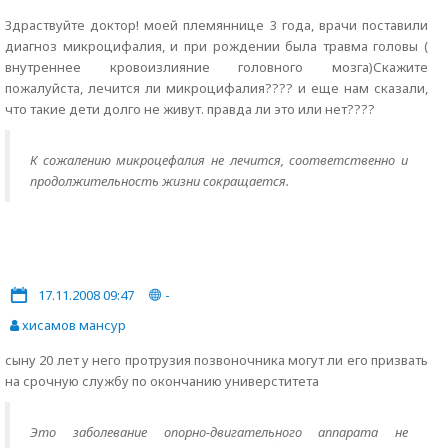
Здраствуйте доктор! моей племяннице 3 года, врачи поставили
диагноз микроцифалия, и при рождении была травма головы (
внутреннее кровоизлияние головного мозга)Скажите
пожалуйста, лечится ли микроцифалия???? и еще нам сказали,
что такие дети долго не живут. правда ли это или нет????
К сожалению микроцефалия не лечится, соответственно и
продолжительность жизни сокращается.
17.11.2008 09:47
-
хисамов мансур
сыну 20 лет у него протрузия позвоночника могут ли его призвать
на срочную службу по окончанию универститета
Это заболевание опорно-двигательного аппарата не