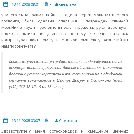
18.11.2008 09:01
-
светлана
у моего сына травма шейного отдела: переломовывих шестого
позвонка, была сделана операция , поврежден спинной
мозг.Ниже груди чувствительность нарушена, руки действуют
плохо, пальчики не двигаются, к тому же еще началась
контрактура в локтевом суставе. Какой комплекс упражнений вы
нам посоветуете?
Комплекс упражнений разрабатывается индивидуально после
осмотра больного, изучении данных обследования и истории
болезни с учетом характера и тяжести травмы. Подобными
случаями занимаются в Центре Дикуля в Останкино (тел.
(495) 682-32-15 с 9 до 13 часов).
18.11.2008 09:07
-
Светлана
Здравствуйте!У меня остеохондроз и смещение шейных