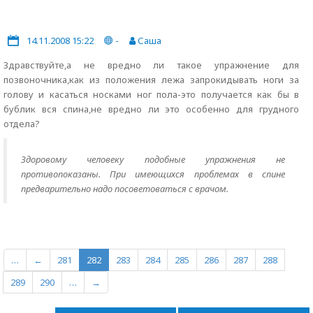
14.11.2008 15:22
-
Саша
Здравствуйте,а не вредно ли такое упражнение для
позвоночника,как из положения лежа запрокидывать ноги за
голову и касаться носками ног пола-это получается как бы в
бублик вся спина,не вредно ли это особенно для грудного
отдела?
Здоровому человеку подобные упражнения не
противопоказаны. При имеющихся проблемах в спине
предварительно надо посоветоваться с врачом.
…
←
281
282
283
284
285
286
287
288
289
290
…
→