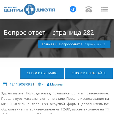
Навигация
Навигац
На
Вопрос-ответ – страница 282
Главная
Вопрос-ответ
Страница 282
СПРОСИТЬ В МАКС
СПРОСИТЬ НА САЙТЕ
18.11.2008 09:31
-
Марина
Здравствуйте. Полгода назад появились боли в позвоночнике.
Прошла курс массажа , легче не стало. Прошла исследование на
МРТ. Выявили в теле Тh8 округлой формы дополнительное
образование, гиперинтенсивное на Т2-ВИ, изоинтенсивное на Т1