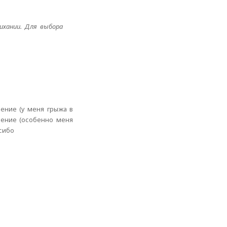
чихании. Для выбора
чение (у меня грыжа в
чение (особенно меня
сибо