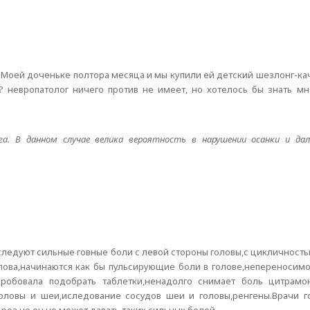
 Моей доченьке полтора месяца и мы купили ей детский шезлонг-кач
? невропатолог ничего против не имеет, но хотелось бы знать мн
га. В данном случае велика вероятность в нарушении осанки и да
еследуют сильные говные боли с левой стороны головы,с цикличность
лова,начинаются как бы пульсирующие боли в голове,непереносимо
Пробовала подобрать таблетки,ненадолго снимает боль цитрамо
ловы и шеи,иследование сосудов шеи и головы,ренгены.Врачи г