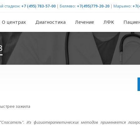
й стадион:
+7 (495) 783-57-00
|
Беляево:
+7(495)779-20-20
|
Марьино:
+7(
О центрах
Диагностика
Лечение
ЛФК
Пацие
8
 быстрее зажила
Спасатель". Из физиотерапевтических методов применяется лазер