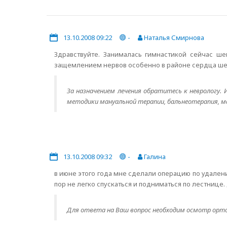
13.10.2008 09:22
-
Наталья Смирнова
Здравствуйте. Занималась гимнастикой сейчас ш
защемлением нервов особенно в районе сердца шеи. 
За назначением лечения обратитесь к неврологу.
методики мануальной терапии, бальнеотерапия, м
13.10.2008 09:32
-
Галина
в июне этого года мне сделали операцию по удален
пор не легко спускаться и подниматься по лестнице.
Для ответа на Ваш вопрос необходим осмотр ортоп