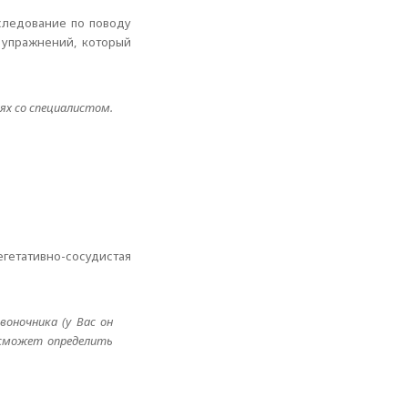
следование по поводу
 упражнений, который
ях со специалистом.
гетативно-сосудистая
оночника (у Вас он
я сможет определить