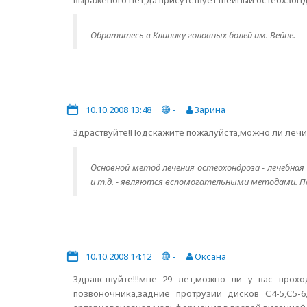
выраженого нет,да присутствует шейный остеохзонд
Обратитесь в Клинику головных болей им. Вейне.
10.10.2008 13:48
-
Зарина
Здраствуйте!Подскажите пожалуйста,можно ли лечи
Основной метод лечения остеохондроза - лечебна
и т.д. - являются вспомогательными методами. П
10.10.2008 14:12
-
Оксана
Здравствуйте!!!мне 29 лет,можно ли у вас про
позвоночника,задние протрузии дисков С4-5,С5