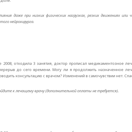
 доле.
ияния даже при низких физических нагрузках, резких движениях или 
того нейрохирурга.
е 2008, отходила 3 занятия, доктор прописал медикаментозное ле
перерыв до сего времени. Могу ли я продолжить назначенное ле
оводить консультацию с врачом? Изменений в самочувствии нет. Спа
йдите к лечащему врачу (дополнительной оплаты не требуется).