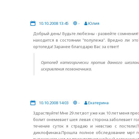
10.10.2008 13:45
-
Юлия
Добрый день! Будьте любезны - развейте сомнения!
находится в состоянии "полулежа". Вредно ли это
ортопеда! Заранее благодарю Вас за ответ!
Ортопед категорически против данного шезлон
искривления позвоночника.
10.10.2008 14:03
-
Екатерина
Здраствуйте! Мне 29 лет,вот уже как 10 лет меня пр
болит онемевает шея левая сторона.заболевает го
течение суток я страдаю и невстаю с постели.
диклофинака.Прошла полное обследование мрт го