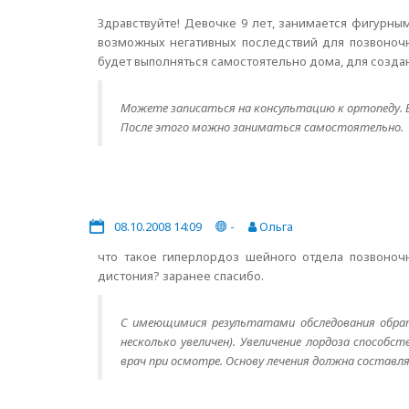
Здравствуйте! Девочке 9 лет, занимается фигурн
возможных негативных последствий для позвоночн
будет выполняться самостоятельно дома, для созд
Можете записаться на консультацию к ортопеду. Е
После этого можно заниматься самостоятельно.
08.10.2008 14:09
-
Ольга
что такое гиперлордоз шейного отдела позвоночн
дистония? заранее спасибо.
С имеющимися результатами обследования обрати
несколько увеличен). Увеличение лордоза способ
врач при осмотре. Основу лечения должна составл