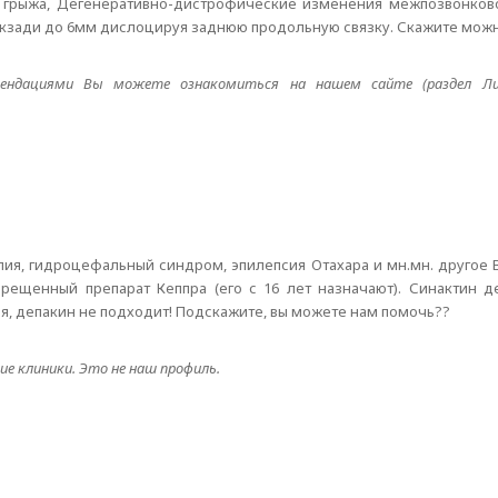
 грыжа, Дегенеративно-дистрофические изменения межпозвонково
 кзади до 6мм дислоцируя заднюю продольную связку. Скажите можн
ендациями Вы можете ознакомиться на нашем сайте (раздел Ли
лия, гидроцефальный синдром, эпилепсия Отахара и мн.мн. другое
рещенный препарат Кеппра (его с 16 лет назначают). Синактин 
я, депакин не подходит! Подскажите, вы можете нам помочь??
е клиники. Это не наш профиль.