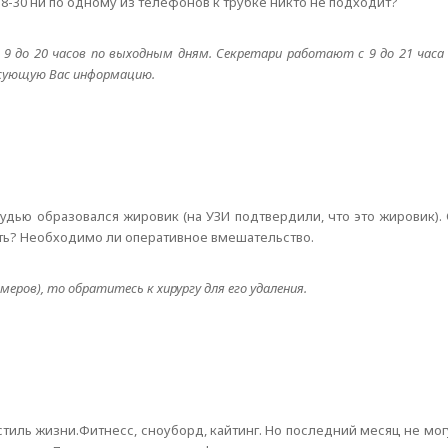
в 8-30 ни по одному из телефонов к трубке никто не подходит?
с 9 до 20 часов по выходным дням. Секретари работают с 9 до 21 часа
есующую Вас информацию.
удью образовался жировик (на УЗИ подтвердили, что это жировик).
ыть? Необходимо ли оперативное вмешательство.
еров), то обратитесь к хирургу для его удаления.
тиль жизни.Фитнесс, сноуборд, кайтинг. Но последний месяц не могу