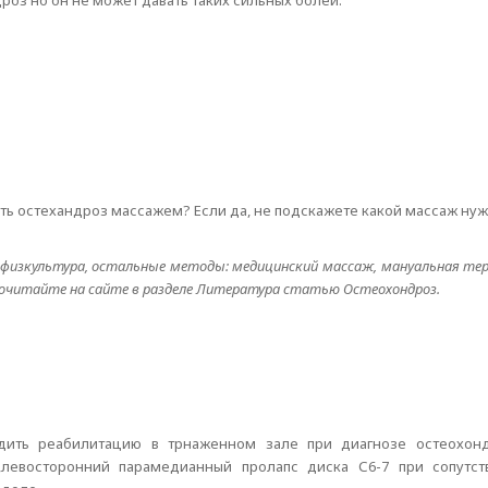
роз но он не может давать таких сильных болей.
ть остехандроз массажем? Если да, не подскажете какой массаж ну
я физкультура, остальные методы: медицинский массаж, мануальная те
очитайте на сайте в разделе Литература статью Остеохондроз.
ходить реабилитацию в трнаженном зале при диагнозе остеохон
-6,левосторонний парамедианный пролапс диска С6-7 при сопутс