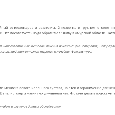
ейный остеохондроз и ввалились 2 позвонка в грудном отделе т
Что посоветуете? Куда обратиться? Живу в Амурской области. Наташ
 Из консервативных методов лечения показано: физиотерапия, иглорефл
ассаж, медикаментозная терапия и лечебная физкультура.
ию мениска левого коленного сустава, но отек и ограничение движен
 Делали лазер и магнит но улучшения нет. Что мне делать подскажите
едом и изучение данных обследования.