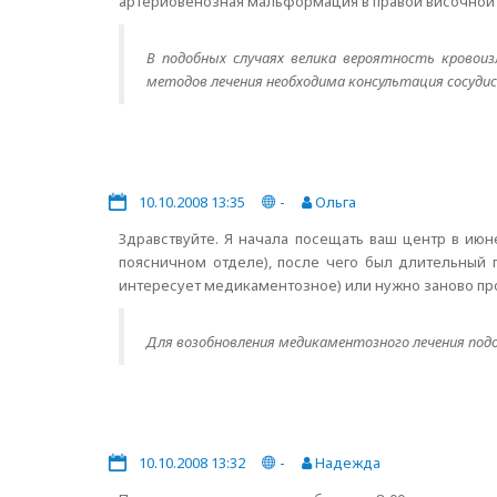
артериовенозная мальформация в правой височной
В подобных случаях велика вероятность кровоизл
методов лечения необходима консультация сосудис
10.10.2008 13:35
-
Ольга
Здравствуйте. Я начала посещать ваш центр в июн
поясничном отделе), после чего был длительный 
интересует медикаментозное) или нужно заново пр
Для возобновления медикаментозного лечения подо
10.10.2008 13:32
-
Надежда