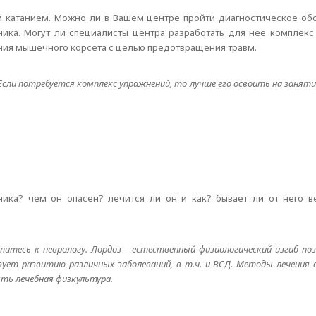
ым катанием. Можно ли в Вашем центре пройти диагностическое об
ика. Могут ли специалисты центра разработать для нее комплекс
ания мышечного корсета с целью предотвращения травм.
сли потребуется комплекс упражнений, то лучше его освоить на заняти
ика? чем он опасен? лечится ли он и как? бывает ли от него ве
тесь к неврологу. Лордоз - естественный физиологический изгиб позв
ствует развитию различных заболеваний, в т.ч. и ВСД. Методы лечени
ять лечебная физкультура.