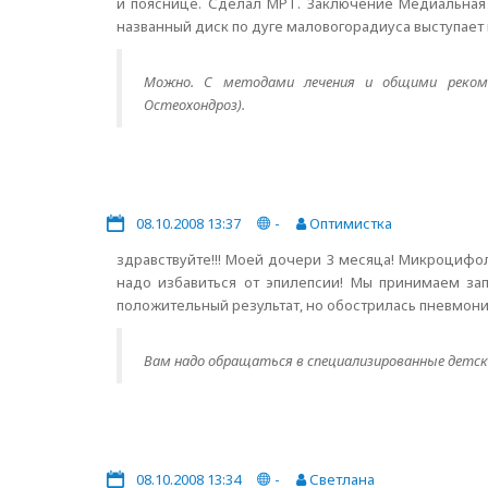
и пояснице. Сделал МРТ. Заключение Медиальная
названный диск по дуге маловогорадиуса выступает
Можно. С методами лечения и общими реком
Остеохондроз).
08.10.2008 13:37
-
Оптимистка
здравствуйте!!! Моей дочери 3 месяца! Микроцифо
надо избавиться от эпилепсии! Мы принимаем зап
положительный результат, но обострилась пневмони
Вам надо обращаться в специализированные детски
08.10.2008 13:34
-
Светлана