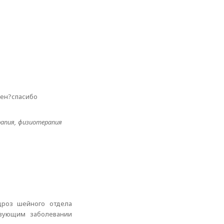
жен?спасибо
рапия, физиотерапия
дроз шейного отдела
твующим заболевании