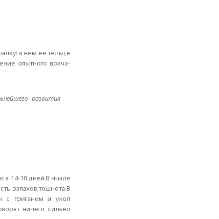
алку! в нем её тельце
ение опытного врача-
льнейшего развития
ю в 14-18 дней.В нчале
сть запахов,тошнота.В
н с триганом и укол
оворят ничего сильно