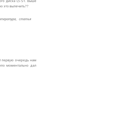
го диска L5-S1. Выше
о это вылечить??
тература, статья
 В первую очередь нам
депо моментально дал