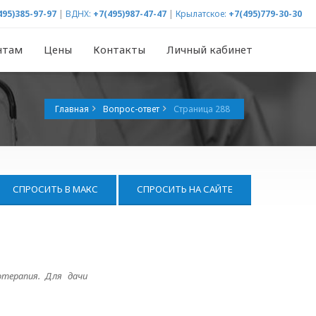
495)385-97-97
|
ВДНХ:
+7(495)987-47-47
|
Крылатское:
+7(495)779-30-30
нтам
Цены
Контакты
Личный кабинет
Главная
Вопрос-ответ
Страница 288
СПРОСИТЬ В МАКС
СПРОСИТЬ НА САЙТЕ
отерапия. Для дачи