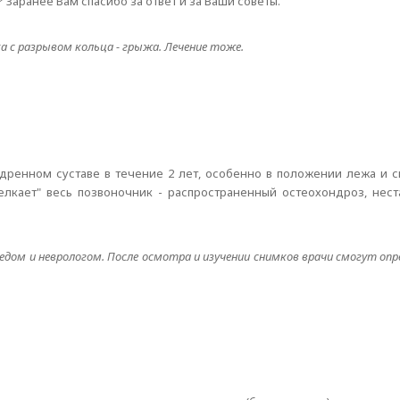
Заранее Вам спасибо за ответ и за Ваши советы.
ка с разрывом кольца - грыжа. Лечение тоже.
едренном суставе в течение 2 лет, особенно в положении лежа и си
щелкает" весь позвоночник - распространенный остеохондроз, нес
дом и неврологом. После осмотра и изучении снимков врачи смогут о