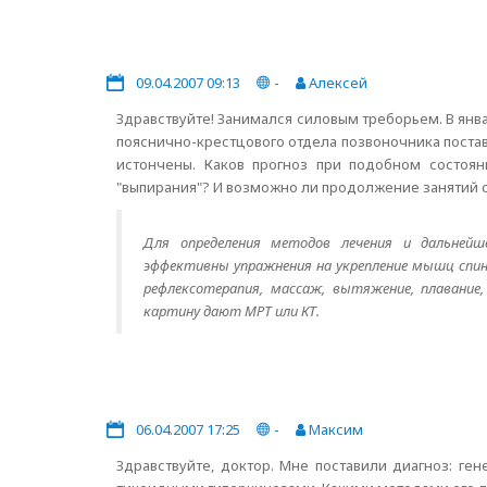
09.04.2007 09:13
-
Алексей
Здравствуйте! Занимался силовым треборьем. В янв
пояснично-крестцового отдела позвоночника поставил
истончены. Каков прогноз при подобном состоя
"выпирания"? И возможно ли продолжение занятий 
Для определения методов лечения и дальнейше
эффективны упражнения на укрепление мышц спин
рефлексотерапия, массаж, вытяжение, плавание,
картину дают МРТ или КТ.
06.04.2007 17:25
-
Максим
Здравствуйте, доктор. Мне поставили диагноз: г