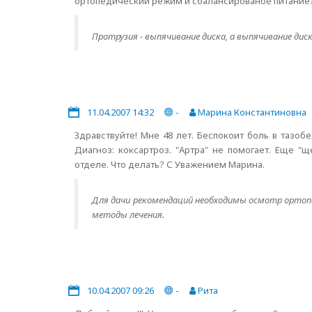
ортопедический режим и сбалансированое питание? 
Протрузия - выпячивание диска, а выпячивание дис
11.04.2007 14:32
-
Марина Константиновна
Здравствуйте! Мне 48 лет. Беспокоит боль в тазоб
Диагноз: коксартроз. "Артра" не помогает. Еще "
отделе. Что делать? С Уважением Марина.
Для дачи рекомендаций необходимы осмотр ортопе
методы лечения.
10.04.2007 09:26
-
Рита