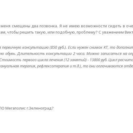
меня смещены два позвонка. Я не имею возможности сидеть в оче
Вам, чтобы решить такую, или подобную, проблему? С уважением Вик
первичную консультацию (850 руб.). Если нужен снимок КТ, то дополните
ю обувь. Длительность консультации 2 часа. Можно записаться на опр
. Стоимость первого цикла лечения (12 занятий) - 13800 руб. Цикл расчита
нуальная терапия, рефлексотерапия и т.д.), то они оплачиваются отде
НПО Мегаполис г.Зеленоград?