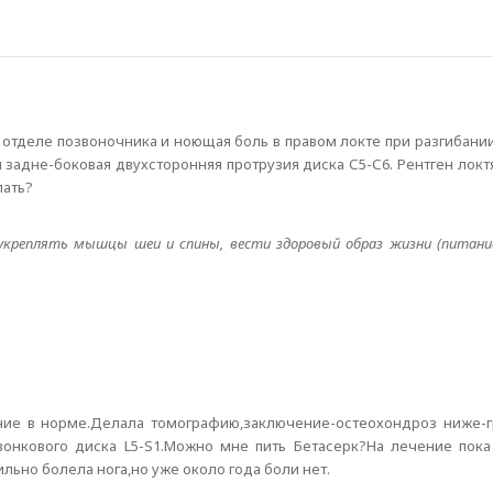
м отделе позвоночника и ноющая боль в правом локте при разгибан
 задне-боковая двухсторонняя протрузия диска С5-С6. Рентген локт
лать?
укреплять мышцы шеи и спины, вести здоровый образ жизни (питание
ение в норме.Делала томографию,заключение-остеохондроз ниже-г
онкового диска L5-S1.Можно мне пить Бетасерк?На лечение пока
льно болела нога,но уже около года боли нет.