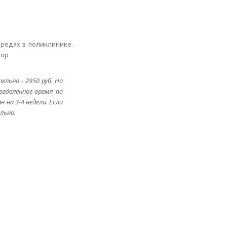
редях в поликлинике.
тор
льно - 2950 руб. На
еделенное время по
н на 3-4 недели. Если
льно.