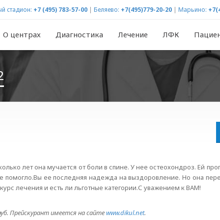
й стадион:
+7 (495) 783-57-00
|
Беляево:
+7(495)779-20-20
|
Марьино:
+7(
О центрах
Диагностика
Лечение
ЛФК
Пацие
2
олько лет она мучается от боли в спине. У нее остеохондроз. Ей пр
 не помогло.Вы ее последняя надежда на выздоровление. Но она пер
курс лечения и есть ли льготные категории.С уважением к ВАМ!
руб. Прейскурант имеется на сайте
www.dikul.net
.