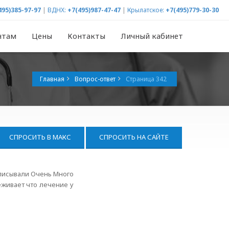
495)385-97-97
|
ВДНХ:
+7(495)987-47-47
|
Крылатское:
+7(495)779-30-30
нтам
Цены
Контакты
Личный кабинет
Главная
Вопрос-ответ
Страница 342
СПРОСИТЬ В МАКС
СПРОСИТЬ НА САЙТЕ
описывали Очень Много
еживает что лечение у