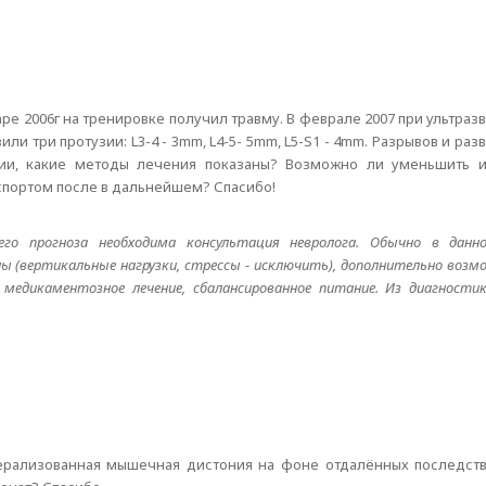
аре 2006г на тренировке получил травму. В феврале 2007 при ультра
и три протузии: L3-4 - 3mm, L4-5- 5mm, L5-S1 - 4mm. Разрывов и ра
нии, какие методы лечения показаны? Возможно ли уменьшить и
спортом после в дальнейшем? Спасибо!
го прогноза необходима консультация невролога. Обычно в данно
ы (вертикальные нагрузки, стрессы - исключить), дополнительно возм
 медикаментозное лечение, сбалансированное питание. Из диагности
енерализованная мышечная дистония на фоне отдалённых последст