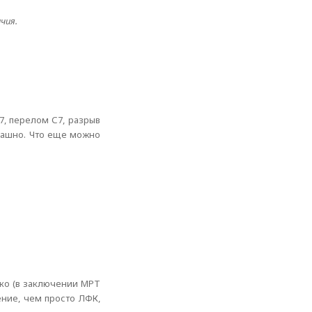
чия.
7, перелом С7, разрыв
рашно. Что еще можно
ько (в заключении МРТ
ение, чем просто ЛФК,