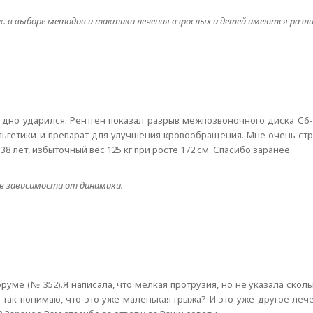
. в выборе методов и тактики лечения взрослых и детей имеются разли
 дно ударился. Рентген показал разрыв межпозвоночного диска С6-
льгетики и препарат для улучшения кровообращения. Мне очень ст
 лет, избыточный вес 125 кг при росте 172 см. Спасибо заранее.
 в зависимости от динамики.
оруме (№ 352).Я написала, что мелкая протрузия, но не указала скол
а я так понимаю, что это уже маленькая грыжа? И это уже другое леч