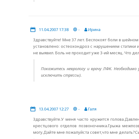
11.04.2007 17:38
-
Ирина
Здравствуйте! Мне 37 лет. Беспокоят боли в шейно
установлено: остеохондроз с нарушением статики и
не выявил. Боль не проходит уже 3-ий месяц. Что де
Покажитесь неврологу и врачу ЛФК. Необходимо 
исключить стрессы).
13.04.2007 12:27
-
Галя
Здравствуйте.У меня часто кружится голова.Давл
крестцового отделов позвоночника.Грыжа межпозв
могу.Дайте мне пожалуйста совет,что мне делать?Си