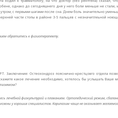
та ходил к травматологу, на что доктор (без рентгена) сказал, чт
обене, однако до сегодняшнего дня у него боли меньше не стали,
 утром, с первыми шагами после сна. Днем боль значительно умень
ерхней части стопы в районе 3-5 пальцев с незначитлеьной ноюще
ением обратитесь к физиотерапевту.
МРТ. Заключение: Остеохондроз пояснично-крестцовго отдела позв
дскажите какое лечение необходимо, хотелось бы услышать Ваше м
ипазимом?
ь лечебной физкультурой и плаванием. Ортопедический режим, сбалан
зможны у хороших специалистов. Карипазим чаще не оказывает желаемо