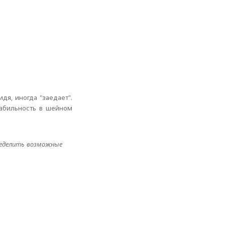
дя, иногда "заедает".
табильность в шейном
пределить возможные