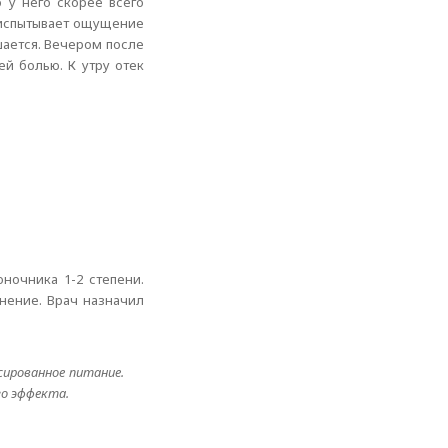
о у него скорее всего
 испытывает ощущение
шается. Вечером после
й болью. К утру отек
оночника 1-2 степени.
нение. Врач назначил
сированное питание.
го эффекта.