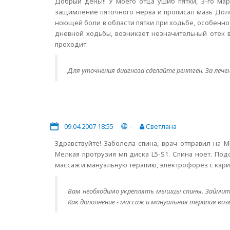
Добрый день!!! У моего отца ушиб пятки, 3-го мар
защимление пяточного нерва и прописал мазь Дол
ноющей боли в области пятки при ходьбе, особенно
дневной ходьбы, возникает незначительный отек в
проходит.
Для уточнения диагноза сделайте рентген. За леч
09.04.2007 18:55
-
Светлана
Здравствуйте! Заболела спина, врач отправил на 
Мелкая протрузия мп диска L5-S1. Спина ноет. По
массаж и мануальную терапию, электрофорез с кар
Вам необходимо укреплять мышцы спины. Займитес
Как дополнение - массаж и мануальная терапия во