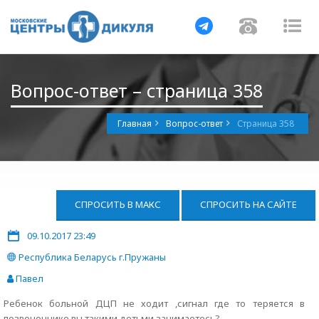
Навигация
Навигац
На
Вопрос-ответ – страница 358
Главная
Вопрос-ответ
Страница 358
СПРОСИТЬ В МАКС
СПРОСИТЬ НА САЙТЕ
09.10.2017 23:49
Республика Беларусь г.Пружаны
Павел
Ребенок больной ДЦП не ходит ,сигнал где то теряется в
позвоночнике вы такими детьми занимаетесь?