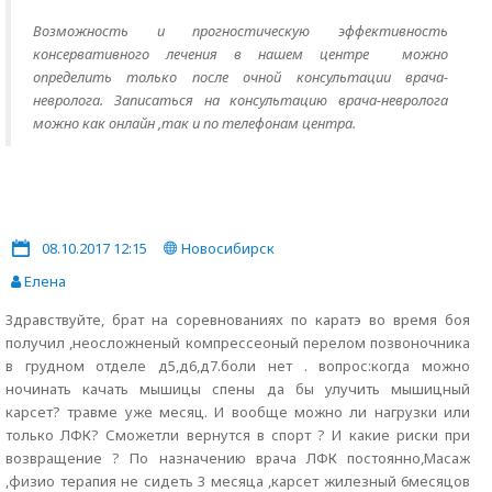
Возможность и прогностическую эффективность
консервативного лечения в нашем центре можно
определить только после очной консультации врача-
невролога. Записаться на консультацию врача-невролога
можно как онлайн ,так и по телефонам центра.
08.10.2017 12:15
Новосибирск
Елена
Здравствуйте, брат на соревнованиях по каратэ во время боя
получил ,неосложненый компрессеоный перелом позвоночника
в грудном отделе д5,д6,д7.боли нет . вопрос:когда можно
ночинать качать мышицы спены да бы улучить мышицный
карсет? травме уже месяц. И вообще можно ли нагрузки или
только ЛФК? Сможетли вернутся в спорт ? И какие риски при
возвращение ? По назначению врача ЛФК постоянно,Масаж
,физио терапия не сидеть 3 месяца ,карсет жилезный 6месяцов