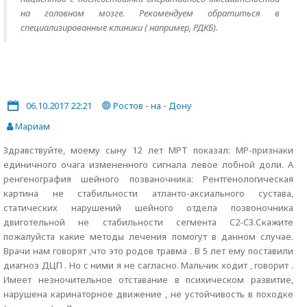
на головном мозге. Рекомендуем обратиться в
специализированные клиники ( например, РДКБ).
06.10.2017 22:21
Ростов - на - Дону
Мариам
Здравствуйте, моему сыну 12 лет МРТ показал: МР-признаки
единичного очага измененного сигнала левое лобной доли. А
ренгенография шейного позваночника: Рентгенологическая
картина не стабильности атланто-аксиального сустава,
статических нарушений шейного отдела позвоночника
двиготельной не стабильности сегмента C2-C3.Скажите
пожалуйста какие методы лечения помогут в данном случае.
Врачи нам говорят ,что это родов травма . В 5 лет ему поставили
диагноз ДЦП . Но с ними я не сагласно. Мальчик ходит , говорит .
Имеет незночительное отставание в психическом развитие,
нарушена каринаторное движение , не устойчивость в походке