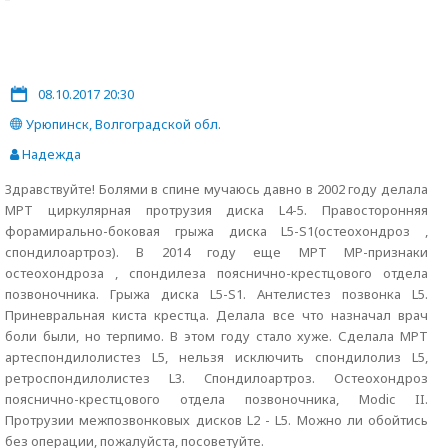
08.10.2017 20:30
Урюпинск, Волгоградской обл.
Надежда
Здравствуйте! Болями в спине мучаюсь давно в 2002 году делала
МРТ циркулярная протрузия диска L4-5. Правосторонняя
форамирально-боковая грыжа диска L5-S1(остеохондроз ,
спондилоартроз). В 2014 году еще МРТ МР-признаки
остеохондроза , спондилеза пояснично-крестцового отдела
позвоночника. Грыжа диска L5-S1. Антелистез позвонка L5.
Приневральная киста крестца. Делала все что назначал врач
боли были, но терпимо. В этом году стало хуже. Сделала МРТ
артеспондилолистез L5, нельзя исключить спондилолиз L5,
ретроспондилолистез L3. Cпондилоартроз. Остеохондроз
пояснично-крестцового отдела позвоночника, Modic II.
Протрузии межпозвонковых дисков L2 - L5. Можно ли обойтись
без операции, пожалуйста, посоветуйте.