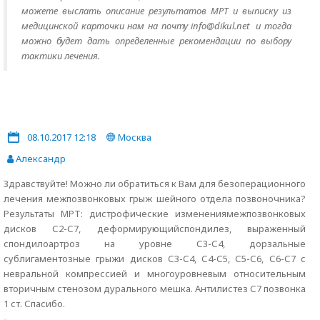
можете выслать описание результатов МРТ и выписку из
медицинской карточки нам на почту info@dikul.net и тогда
можно будет дать определенные рекомендации по выбору
тактики лечения.
08.10.2017 12:18
Москва
Александр
Здравствуйте! Можно ли обратиться к Вам для безоперационного
лечения межпозвонковых грыж шейного отдела позвоночника?
Результаты МРТ: дистрофические изменениямежпозвонковых
дисков С2-С7, деформирующийспондилез, выраженный
спондилоартроз на уровне С3-С4, дорзальные
сублигаментозные грыжи дисков С3-С4, С4-С5, С5-С6, С6-С7 с
невральной компрессией и многоуровневым относительным
вторичным стенозом дурального мешка. Антилистез С7 позвонка
1 ст. Спасибо.