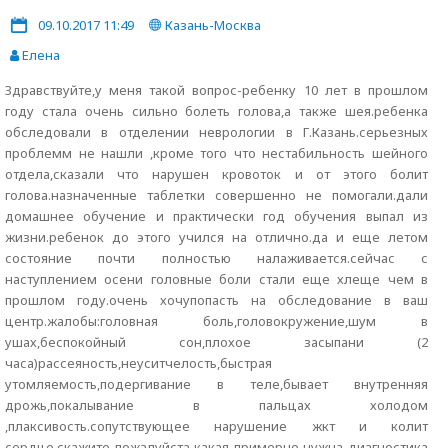
09.10.2017 11:49
Казань-Москва
Елена
Здравствуйте,у меня такой вопрос-ребенку 10 лет в прошлом
году стала очень сильно болеть голова,а также шея.ребенка
обследовали в отделении неврологии в Г.Казань.серьезных
проблемм не нашли ,кроме того что нестабильность шейного
отдела,сказали что нарушен кровоток и от этого болит
голова.назначенные таблетки совершенно не помогали.дали
домашнее обучение и практически год обучения выпал из
жизни.ребенок до этого учился на отлично.да и еще летом
состояние почти полностью налаживается.сейчас с
наступлением осени головные боли стали еще хлеще чем в
прошлом году.очень хочупопасть на обследование в ваш
центр.жалобы:головная боль,головокружение,шум в
ушах,беспокойный сон,плохое засыпани (2
часа)рассеяность,неуситчелость,быстрая
утомляемость,подергивание в теле,бывает внутренняя
дрожь,покалывание в пальцах холодом
,плаксивость.сопутствующее нарушение жкт и колит
сердце.скажите пожалуйста какая примерно нужна диагностика