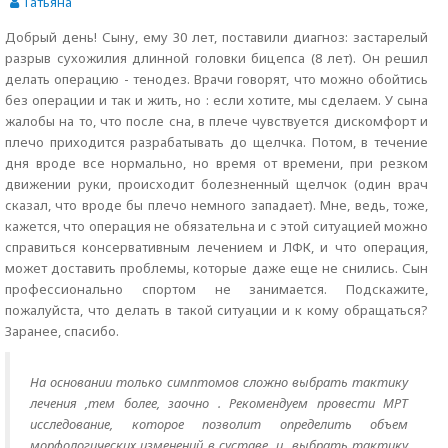
Татьяна
Добрый день! Сыну, ему 30 лет, поставили диагноз: застарелый
разрыв сухожилия длинной головки бицепса (8 лет). Он решил
делать операцию - тенодез. Врачи говорят, что можно обойтись
без операции и так и жить, но : если хотите, мы сделаем. У сына
жалобы на то, что после сна, в плече чувствуется дискомфорт и
плечо приходится разрабатывать до щелчка. Потом, в течение
дня вроде все нормально, но время от времени, при резком
движении руки, происходит болезненный щелчок (один врач
сказал, что вроде бы плечо немного западает). Мне, ведь, тоже,
кажется, что операция не обязательна и с этой ситуацией можно
справиться консервативным лечением и ЛФК, и что операция,
может доставить проблемы, которые даже еще не снились. Сын
профессионально спортом не занимается. Подскажите,
пожалуйста, что делать в такой ситуации и к кому обращаться?
Заранее, спасибо.
На основании только симптомов сложно выбрать тактику
лечения ,тем более, заочно . Рекомендуем провести МРТ
исследование, которое позволит определить объем
морфологических изменений в суставе и выбрать тактику