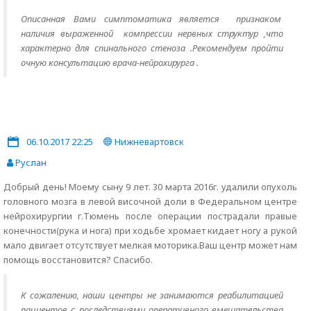
Описанная Вами симптоматика является признаком
наличия выраженной компрессии нервных структур ,что
характерно для спинального стеноза .Рекомендуем пройти
очную консультацию врача-нейрохирурга .
06.10.2017 22:25
Нижневартовск
Руслан
Добрый день! Моему сыну 9 лет. 30 марта 2016г. удалили опухоль
головного мозга в левой височной доли в Федеральном центре
нейрохирургии г.Тюмень после операции пострадали правые
конечности(рука и нога) при ходьбе хромает кидает ногу а рукой
мало двигает отсутствует мелкая моторика.Ваш центр может нам
помощь восстановится? Спасибо.
К сожалению, наши центры не занимаются реабилитацией
пациентов с последствиями оперативного вмешательства