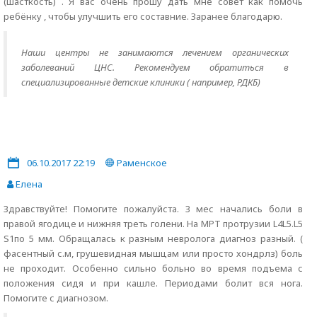
(шасткость) . Я вас очень прошу дать мне совет как помочь
ребёнку , чтобы улучшить его составние. Заранее благодарю.
Наши центры не занимаются лечением органических
заболеваний ЦНС. Рекомендуем обратиться в
специализированные детские клиники ( например, РДКБ)
06.10.2017 22:19
Раменское
Елена
Здравствуйте! Помогите пожалуйста. З мес начались боли в
правой ягодице и нижняя треть голени. На МРТ протрузии L4L5.L5
S1по 5 мм. Обращалась к разным невролога диагноз разный. (
фасентный с.м, грушевидная мышцам или просто хондрлз) боль
не проходит. Особенно сильно больно во время подъема с
положения сидя и при кашле. Периодами болит вся нога.
Помогите с диагнозом.