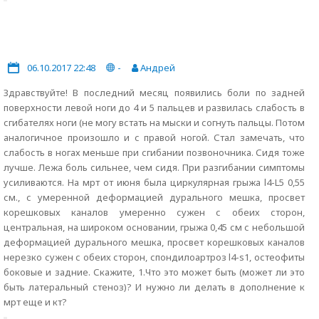
06.10.2017 22:48
-
Андрей
Здравствуйте! В последний месяц появились боли по задней
поверхности левой ноги до 4 и 5 пальцев и развилась слабость в
сгибателях ноги (не могу встать на мыски и согнуть пальцы. Потом
аналогичное произошло и с правой ногой. Стал замечать, что
слабость в ногах меньше при сгибании позвоночника. Сидя тоже
лучше. Лежа боль сильнее, чем сидя. При разгибании симптомы
усиливаются. На мрт от июня была циркулярная грыжа l4-L5 0,55
см., с умеренной деформацией дурального мешка, просвет
корешковых каналов умеренно сужен с обеих сторон,
центральная, на широком основании, грыжа 0,45 см с небольшой
деформацией дурального мешка, просвет корешковых каналов
нерезко сужен с обеих сторон, спондилоартроз l4-s1, остеофиты
боковые и задние. Скажите, 1.Что это может быть (может ли это
быть латеральный стеноз)? И нужно ли делать в дополнение к
мрт еще и кт?