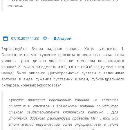
лечения.
07.10.2017 11:33
-
Андрей
Здравствуйте! Вчера задавал вопрос. Хотел уточнить: 1.
Описанное на мрт сужение просвета корешковых каналов на
уровнях грыж дисков является ли стенозом позвоночного
канала? 2. Нужно ли сделать и КТ, т.к. на ней (была сделана год
назад) было описано: Дугоотросчатые суставы с явлениями
артроза в виде сужения суставных щелей, субхондрального
склероза, краевых экзостозов)?
Сужение просвета корешковых каналов не является
спинальным стенозом.О возможном наличии спинального
стеноза свидетельствует клиническая картина . Для
уточнения диагноза рекомендуем провести МРТ , так как
этот метод визуализации более информативен в плане