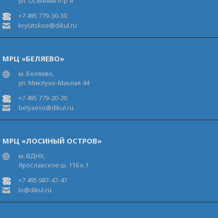
ул. Осенний б-р 4
+7 495 779-30-30
krylatskoe@dikul.ru
МРЦ «БЕЛЯЕВО»
м. Беляево,
ул. Миклухо-Маклая 44
+7 495 779-20-20
belyaevo@dikul.ru
МРЦ «ЛОСИНЫЙ ОСТРОВ»
м. ВДНХ,
Ярославское ш. 116 к.1
+7 495 987-47-47
lo@dikul.ru