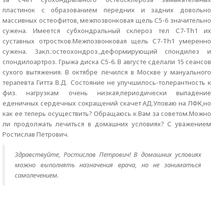
пластинок с образованием передних и задних довольно
массивных остеофитов, межпозвонковая щель С5-6 значительно
сужена. Имеется субхондральный склероз тел С7-Th1 их
суставных отростков.Межпозвонковая щель С7-Th1 умеренно
сужена. Закл.:остеохондроз.,деформирующий спондилез и
спондилоартроз. Грыжа диска С5-6. В августе сделали 15 сеансов
сухого вытяжения. В октябре лечился в Москве у мануального
терапевта Гитта В.Д. Состояние не улучшилось-толерантность к
физ. нагрузкам очень низкая,периодически выпадение
еденичных сердечных сокращений скачет АД.Уповаю на ЛФК,но
как ее теперь осуществить? Обращаюсь к Вам за советом.Можно
ли продолжать лечиться в домашних условиях? С уважением
Ростислав Петрович.
Здравствуйте, Ростислав Петрович! В домашних условиях
можно выполнять назначения врача, но не заниматься
самолечением.