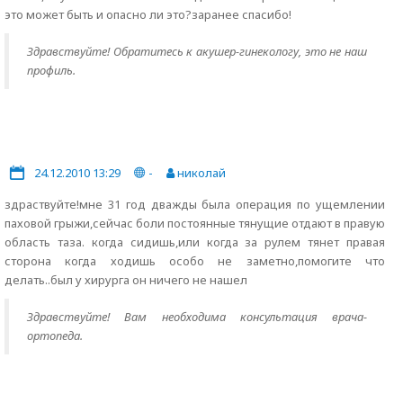
это может быть и опасно ли это?заранее спасибо!
Здравствуйте! Обратитесь к акушер-гинекологу, это не наш
профиль.
24.12.2010 13:29
-
николай
здраствуйте!мне 31 год дважды была операция по ущемлении
паховой грыжи,сейчас боли постоянные тянущие отдают в правую
область таза. когда сидишь,или когда за рулем тянет правая
сторона когда ходишь особо не заметно,помогите что
делать..был у хирурга он ничего не нашел
Здравствуйте! Вам необходима консультация врача-
ортопеда.