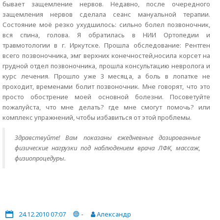
бывает защемление нервов. Недавно, после очередного
защемления нервов сделала сеанс мануальной терапии.
Состояние моё резко ухудшилось: сильно болел позвоночник,
вся спина, голова. Я обратилась в НИИ Ортопедии и
травмотологии в г. Иркутске. Прошла обследование: Рентген
всего позвоночника, эмг верхних конечностей,носила корсет на
грудной отдел позвоночника, прошла консультацию невролога и
курс лечения. Прошло уже 3 месяца, а боль в лопатке не
проходит, временами болит позвоночник. Мне говорят, что это
просто обострение моей основной болезни. Посоветуйте
пожалуйста, что мне делать? где мне смогут помочь? или
комплекс упражнений, чтобы избавиться от этой проблемы.
Здравствуйте! Вам показаны ежедневные дозированные
физические нагрузки под наблюдением врача ЛФК, массаж,
физиопроцедуры.
24.12.2010 07:07
-
Александр