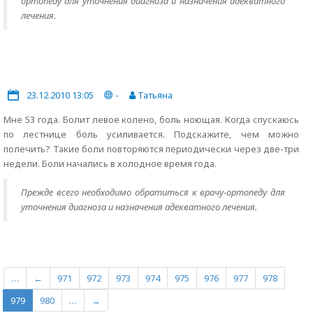
ортопеду для уточнения диагноза и назначения адекватного
лечения.
23.12.2010 13:05
-
Татьяна
Мне 53 года. Болит левое колено, боль ноющая. Когда спускаюсь
по лестнице боль усиливается. Подскажите, чем можно
полечить? Такие боли повторяются периодически через две-три
недели. Боли начались в холодное время года.
Прежде всего необходимо обратиться к врачу-ортопеду для
уточнения диагноза и назначения адекватного лечения.
…
←
971
972
973
974
975
976
977
978
979
980
…
→