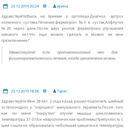
23.12.2010 20:24
-
ирина
Здравствуйте!Была на приеме у ортопеда.Диагноз -артроз
коленного сустава.Лечение:ферматрон №3 в сустав,Алфлутоп
№20 через день.После двух уколов ферматрона улучшения
никакого нет.Что еще можно сделать и можно ли мне
грязелечение?
Здравствуйте! Если противопоказаний нет для
физиотерапевтического лечения, тогда грязелечение можно.
23.12.2010 18:38
-
Тарас
Здравствуйте.Мне 28 лет. 2 года назад решил подлечить шейный
остеохондроз у "хорошего" мануального терапевта.После того
как он меня "покрутил" опухли мышцы шеи,появилась
температура 37-37,6 и неврологические проблемы.Припухлость с
шеи сошла но образовалась небольшая шишечка и температуры