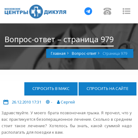
Навигация
Навигац
На
Вопрос-ответ – страница 979
Главная
Вопрос-ответ
Страница 979
СПРОСИТЬ В МАКС
СПРОСИТЬ НА САЙТЕ
26.12.2010 17:31
-
Сергей
Здравствуйте. У моего брата позвоночная грыжа. Я прочел, что у
вас практикуется безоперационное лечение. Сколько в среднем
стоит такое лечение? Хотелось бы знать, какой суммой надо
располагать для поездки к вам.