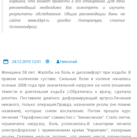
корешка, что может привести к его отмиранию. Для дачи
рекомендаций необходимо Вас осмотреть и изучить
результаты обследования. Общие рекомендации даны на
сайте www.dikyl.ru (раздел Литература, статья
Остеохондроз).
24.12.2010 12:01
-
Николай
Женщина 58 лет. Жалобы на боль и дискомфорт при ходьбе. В
правом коленном суставе. Сильные боли в колене начались
осенью 2008 года при значительной нагрузке на ноги (ношение
тяжести и длительная ходьба ).Обратилась к врачу, сделала
рентген. Поставили диагноз: деформирующий артроз.Лечения
никакого, только операция.Правда, назначили уколы (не помню
названия), которые сняли воспаление. Потом прошла курс
лечения "Терафлексом" совместно с "Зинаксином". Стало легче,
ограничила нагрузку, боль успокоилась.В санатории лечила
электрофорезом с применением крема "Карипаин", лазерным
лучом. Грязями нельзя, потому, что имеет место варикозное