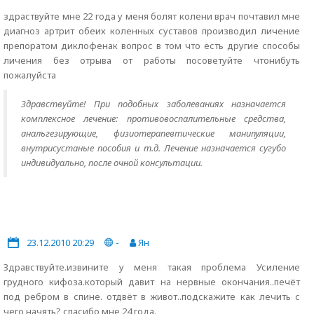
здраствуйте мне 22 года у меня болят колени врач почтавил мне
диагноз артрит обеих коленных суставов производил личение
препоратом диклофенак вопрос в том что есть другие способы
личения без отрыва от работы посоветуйте чтонибуть
пожалуйста
Здравствуйте! При подобных заболеваниях назначается
комплексное лечение: противовоспалительные средства,
анальгезирующие, физиотерапевтические манипуляции,
внутрисустаные пособия и т.д. Лечение назначается сугубо
индивидуально, после очной консультации.
23.12.2010 20:29
-
Ян
Здравствуйте.извините у меня такая проблема Усиление
грудного кифоза.который давит на нервные окончания..печёт
под ребром в спине. отдвёт в живот..подскажите как лечить с
чего начять? спасибо мне 24 года.