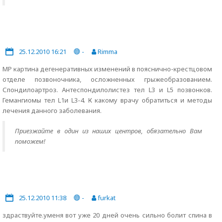
25.12.2010 16:21
-
Rimma
МР картина дегенеративных изменений в пояснично-крестцовом
отделе позвоночника, осложненных грыжеобразованием.
Спондилоартроз. Антеспондилолистез тел L3 и L5 позвонков.
Гемангиомы тел L1и L3-4. К какому врачу обратиться и методы
лечения данного заболевания.
Приезжайте в один из наших центров, обязательно Вам
поможем!
25.12.2010 11:38
-
furkat
здраствуйте.уменя вот уже 20 дней очень сильно болит спина в