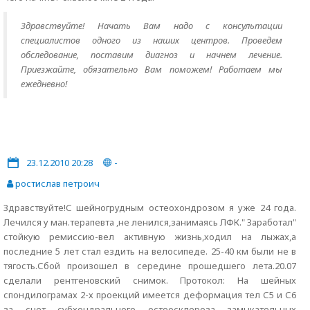
Здравствуйте! Начать Вам надо с консультации
специалистов одного из наших центров. Проведем
обследование, поставим диагноз и начнем лечение.
Приезжайте, обязательно Вам поможем! Работаем мы
ежедневно!
23.12.2010 20:28
-
ростислав петроич
Здравствуйте!С шейногрудным остеохондрозом я уже 24 года.
Лечился у ман.терапевта ,не ленился,занимаясь ЛФК." Заработал"
стойкую ремиссию-вел активную жизнь,ходил на лыжах,а
последние 5 лет стал ездить на велосипеде. 25-40 км были не в
тягость.Сбой произошел в середине прошедшего лета.20.07
сделали рентгеновский снимок. Протокол: На шейных
спондилограмах 2-х проекций имеется деформация тел С5 и С6
за счет субхондрального остеосклероза замыкательных