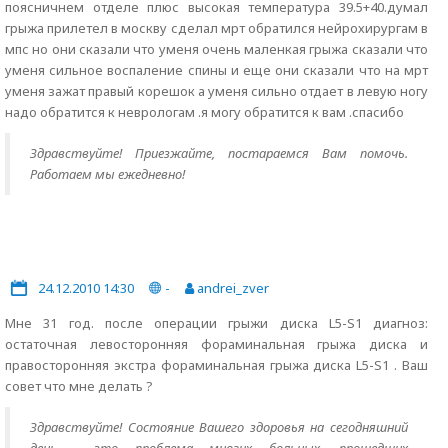
поясничнем отделе плюс высокая температура 39.5+40.думал
грыжа прилетел в москву сделал мрт обратился нейрохирургам в
мпс но они сказали что уменя очень маленкая грыжа сказали что
уменя сильное воспаление спины и еще они сказали что на мрт
уменя зажат правый корешок а уменя сильно отдает в левую ногу
надо обратится к неврологам .я могу обратится к вам .спасибо
Здравствуйте! Приезжайте, постараемся Вам помочь.
Работаем мы ежедневно!
24.12.2010 14:30
-
andrei_zver
Мне 31 год. после операции грыжи диска L5-S1 диагноз:
остаточная левосторонняя фораминальная грыжа диска и
правосторонняя экстра фораминальная грыжа диска L5-S1 . Ваш
совет что мне делать ?
Здравствуйте! Состояние Вашего здоровья на сегодняшний