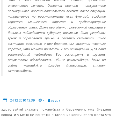
день - это проблема многих больных, прошедших
оперативное лечение. Основная причина - отсутствие
полноценного восстановительного лечения после операции,
направленное на восстановление всех функций, создание
хорошего мышечного корсета и предотвращение
образования спаек. Даже при удачно проведенной операции у
больных наблюдаются судороги, онемения, боли, рецидивы
грыж и образование грыжи в соседних сегментах. Такое
состояние возможно и при длительном зажатии нервного
корешка, что может привести к его отмиранию. Для дачи
рекомендаций необходимо Вас осмотреть и изучить
результаты обследования. Общие рекомендации даны на
сайте www.dikyl.ru (раздел Литература, статья
Остеохондроз).
24.12.2010 13:39
-
зуура
здраствуйте! скажите пожалуйста я беременна, уже 7неделя
пошла, и у меня не понятная выделения коричневого цвета что