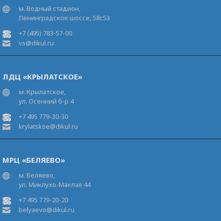
м. Водный стадион,
Ленинградское шоссе, 58с53
+7 (495) 783-57-00
vs@dikul.ru
ЛДЦ «КРЫЛАТСКОЕ»
м. Крылатское,
ул. Осенний б-р 4
+7 495 779-30-30
krylatskoe@dikul.ru
МРЦ «БЕЛЯЕВО»
м. Беляево,
ул. Миклухо-Маклая 44
+7 495 779-20-20
belyaevo@dikul.ru