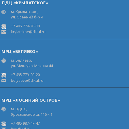
ЛДЦ «КРЫЛАТСКОЕ»
м. Крылатское,
ул. Осенний б-р 4
+7 495 779-30-30
krylatskoe@dikul.ru
МРЦ «БЕЛЯЕВО»
м. Беляево,
ул. Миклухо-Маклая 44
+7 495 779-20-20
belyaevo@dikul.ru
МРЦ «ЛОСИНЫЙ ОСТРОВ»
м. ВДНХ,
Ярославское ш. 116 к.1
+7 495 987-47-47
lo@dikul.ru