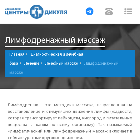
Навигация
Навигаци
Нав
Лимфодренажный массаж
Главная
Диагностическая и лечебная
база
Лечение
Лечебный массаж
Лимфодренажный
массаж
Лимфодренаж – это методика массажа, направленная на
восстановление и стимуляцию движения лимфы (жидкости,
которая транспортирует лейкоциты, кислород и питательные
вещества к тканям по всему организму). Так называемый
«лимфатический или лимфодренажный массаж включает в
себя аккуратные круговые движения.