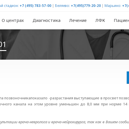
й стадион:
+7 (495) 783-57-00
|
Беляево:
+7(495)779-20-20
|
Марьино:
+7(
О центрах
Диагностика
Лечение
ЛФК
Пацие
01
ела позвоночникапоказало -разрастания выступающие в просвет позво
очного канала на этом уровне уменьшен до 8,0 мм при норме 14
ультации врача-невролога и врача-нейрохирурга, так как в Вашем соо