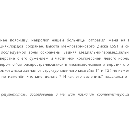
точнее поясницу, невролог нашей больницы отправил меня н
циях,лордоз сохранён. Высота межпозвонкового диска L5S1 и си
 исследуемой зоны сохранены. Задняя медиально-парамедиальн
тверстие с его сужением и частичной компрессией левого кореш
ером 0,4см распространяющаяся в межпозвонковые отверстия с о
рыжи диска ,сигнал от структур спинного мозга(по Т1 и Т2 ) не изм
а не изменён. что мне делать ? И как это вылечить? подскажите 
 результатами исследований и мы Вам назначим соответствующе