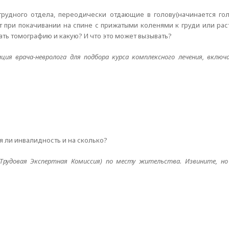
 грудного отдела, переодически отдающие в голову(начинается го
т при покачивании на спине с прижатыми коленями к груди или рас
ать томографию и какую? И что это может вызывать?
ция врача-невролога для подбора курса комплексного лечения, включ
 ли инвалидность и на сколько?
Трудовая Экспертная Комиссия) по месту жительства. Извините, н