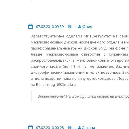
07.02.2010 09:59
-
Юлия
Здравствуйте!Мне сделали МРТ,результат: на сер
межпозвонковых дисков исследуемого отдела и ин
парафораменальные грыжи дисков L4/L5 (на фоне пр
левые межпозвонковые отверстия с сужением 
распространяющаяся в межпозвонковые отверстия 
спинного мозга (по Т1 и Т2) не изменён. Задни
дистрофических изменений в телах позвонков. За
отдела позвоночника по типу остеохондроза. Лево
на E-mail mug_69@mail.ru
Здравствуйте! Мы Вам пришлем ответ на электро
07.02.2010 00:28
-
Оксана