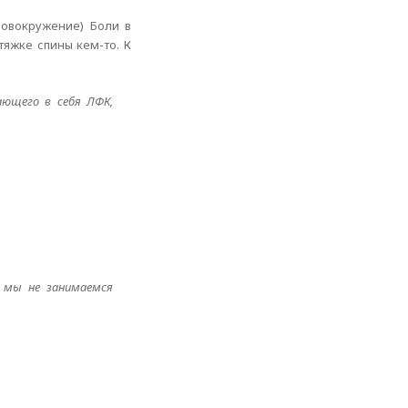
ловокружение) Боли в
тяжке спины кем-то. К
ающего в себя ЛФК,
о мы не занимаемся