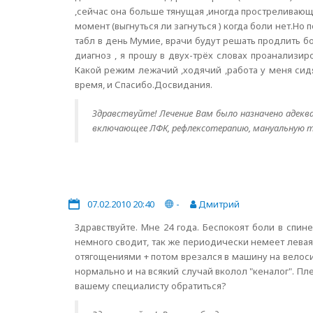
,сейчас она больше тянущая ,иногда простреливающ
момент (выгнуться ли загнуться ) когда боли нет.Но
табл в день Мумие, врачи будут решать продлить б
диагноз , я прошу в двух-трёх словах проанализи
Какой режим лежачий ,ходячий ,работа у меня сид
время, и Спасибо.Досвидания.
Здравствуйте! Лечение Вам было назначено адеква
включающее ЛФК, рефлексотерапию, мануальную т
07.02.2010 20:40
-
Дмитрий
Здравствуйте. Мне 24 года. Беспокоят боли в спи
немного сводит, так же периодически немеет левая
отягощениями + потом врезался в машину на велосип
нормально и на всякий случай вколол "кеналог". Пле
вашему специалисту обратиться?