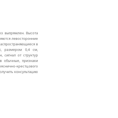
оз выпрямлен. Высота
ляются левосторонние
,распространяющиеся в
, размером 0,4 см,
, сигнал от структур
ов обычные, признаки
ояснично-крестцового
получить консультацию