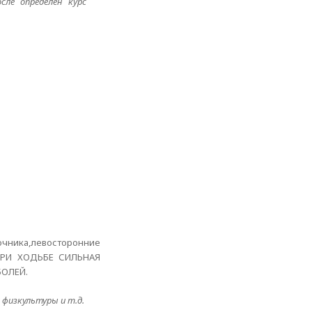
сле определен курс
чника,левосторонние
 ПРИ ХОДЬБЕ СИЛЬНАЯ
БОЛЕЙ.
 физкультуры и т.д.