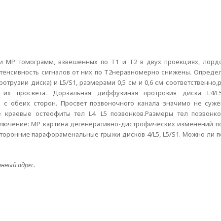
ии МР томограмм, взвешенных по Т1 и Т2 в двух проекциях, лорд
тенсивность сигналов от них по Т2неравномерно снижены. Опреде
отрузии диска) и L5/S1, размерами 0,5 см и 0,6 см соответственно
их просвета. Дорзальная диффузиная протрозия диска L4/L5
с обеих сторон. Просвет позвоночного канала значимо не сужен
е краевые остеофиты тел L4. L5 позвонков.Размеры тел позвонк
ключение: МР картина дегенеративно-дистрофических изменений п
сторонние парафораменальные грыжи дисков 4/L5, L5/S1. Можно ли 
нный адрес.