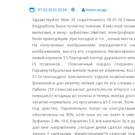
07.02.2010 22:39
-
Александр
Здравствуйте! Мне 33 года.Началось 05.01.10 Спи
бедра)боль была почти постоянная. В местной поли
мильгама, в вену- эуфиллин 24мг/мл, электрофоре
боли приходящие ,при посадке и т.п. , ночью мест
На полученных изображениях определяется сн
изображениях, высота его сохранена. Межпозвонко
левый корешок S1.Передний контур дурального мешк
L5 позвонков . Поясничный лордоз сохранён 
Паравертебральные мягкие ткани не изменены. Кос
S1.Остеохондроз поясничного отдела позвоночни
флаконов и дал визитку аптеки ,где по его слова
Лабиза (10 сеансов),начал делать,после второго 
ноющая,от ягодицы до колена и теперь иногда доход
засыпаю нормально ,но просыпаюсь в3-5 ночи , боль
под крестец. Параллельно попал на консультаци
обеспеченна на 95%, хотя пока он не знает в чём
Эуфилин 2.4%-10.0, Баралгин 5.0, в/в капельно 1р в
дал мне направление ,сегодня днём сделал первую 
делать 5 капельниц ,физиотерапия(10 сеансов) то