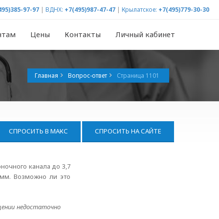
495)385-97-97
|
ВДНХ:
+7(495)987-47-47
|
Крылатское:
+7(495)779-30-30
нтам
Цены
Контакты
Личный кабинет
Главная
Вопрос-ответ
Страница 1101
СПРОСИТЬ В МАКС
СПРОСИТЬ НА САЙТЕ
ночного канала до 3,7
 мм. Возможно ли это
бщении недостаточно