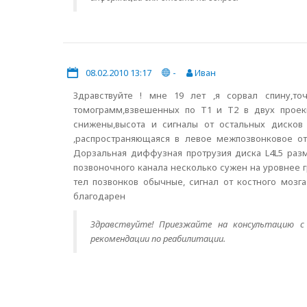
08.02.2010 13:17
-
Иван
Здравствуйте ! мне 19 лет ,я сорвал спину,
томограмм,взвешенных по Т1 и Т2 в двух проек
снижены,высота и сигналы от остальных дисков
,распространяющаяся в левое межпозвонковое о
Дорзальная диффузная протрузия диска L4L5 разм
позвоночного канала несколько сужен на уровнее г
тел позвонков обычные, сигнал от костного мозг
благодарен
Здравствуйте! Приезжайте на консультацию с
рекомендации по реабилитации.