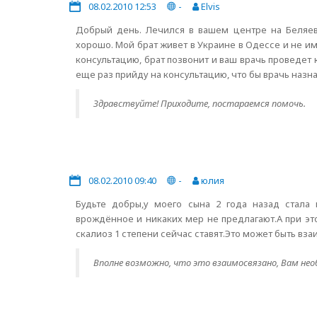
08.02.2010 12:53
-
Elvis
Добрый день. Лечился в вашем центре на Беляево
хорошо. Мой брат живет в Украине в Одессе и не им
консультацию, брат позвонит и ваш врачь проведет 
еще раз прийду на консультацию, что бы врачь назн
Здравствуйте! Приходите, постараемся помочь.
08.02.2010 09:40
-
юлия
Будьте добры,у моего сына 2 года назад стала п
врождённое и никаких мер не предлагают.А при эт
скалиоз 1 степени сейчас ставят.Это может быть вз
Вполне возможно, что это взаимосвязано, Вам нео