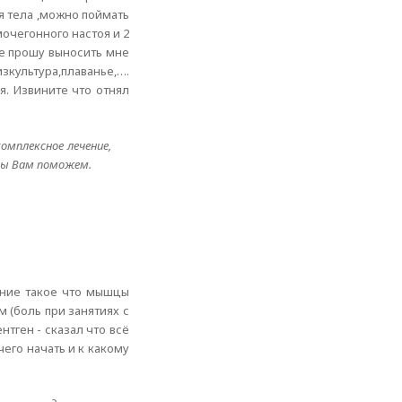
я тела ,можно поймать
мочегонного настоя и 2
не прошу выносить мне
зкультура,плаванье,….
я. Извините что отнял
омплексное лечение,
мы Вам поможем.
щение такое что мышцы
 (боль при занятиях с
тген - сказал что всё
чего начать и к какому