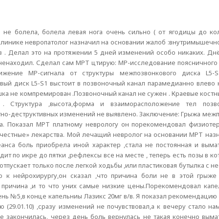
на не болела, болела левая нога очень сильно ( от ягодицы до к
клинике невропатолог назначил на основании жалоб :внутримышечно
з . Делал это на протяжении 5 дней изменений особо никаких. Дн
а ненаходил. Сделал сам МРТ цтирую: МР-исследование поясничного
ижение МР-сигнала от структуры межпозвонкового диска L5-
вый диск L5-S1 выстоит в позвоночный канал парамедианно влево 
а не компремирован .Позвоночный канал не сужен . Краевые костны
. Структура ,высота,форма и взаиморасположение тел позв
тно-деструктивных изменений не выявлено. Заключение: Грыжа межп
ка. Показал МРТ платному неврологу он порекомендовал физиоте
м «честные» лекарства. Мой лечащий невролог на основании МРТ на
сеанса боль приобрела иной характер ,стала не постоянная и вым
ит по икре до пятки ,рефлексы все на месте , теперь есть позы в ко
 отпускает только после легкой ходьбы ,или пластиковая бутылка с н
ю к нейрохирургу,он сказал ,что причина боли не в этой грыж
 причина ,и то что уних самые низкие цены.Порекомендовал капел
 день №5,в конце капельниы Лазикс 20мг в/в. Я показал рекомендацию
(29.01.10) ,сразу изменений не почувствовал,а к вечеру стало на
же закончилась, через день боль вернулась не такая конечно вым