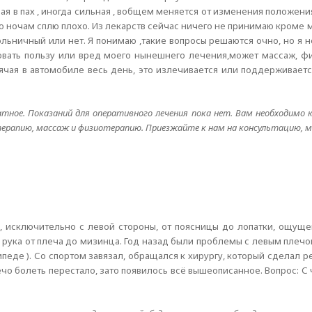
ая в пах , иногда сильная , вобщем меняется от изменения положени
 по ночам сплю плохо. Из лекарств сейчас ничего не принимаю кроме 
ольничный или нет. Я понимаю ,такие вопросы решаются очно, но я 
ровать пользу или вред моего нынешнего лечения,может массаж, фи
ячая в автомобиле весь день, это излечивается или поддерживаетс
тное. Показаний для оперативного лечения пока нет. Вам необходимо к
ерапию, массаж и физиотерапию. Приезжайте к нам на консультацию, 
не, исключительно с левой стороны, от поясницы до лопатки, ощу
 рука от плеча до мизинца. Год назад были проблемы с левым плечом
еде ). Со спортом завязал, обращался к хирургу, который сделал рен
чо болеть перестало, зато появилось всё вышеописанное. Вопрос: С 