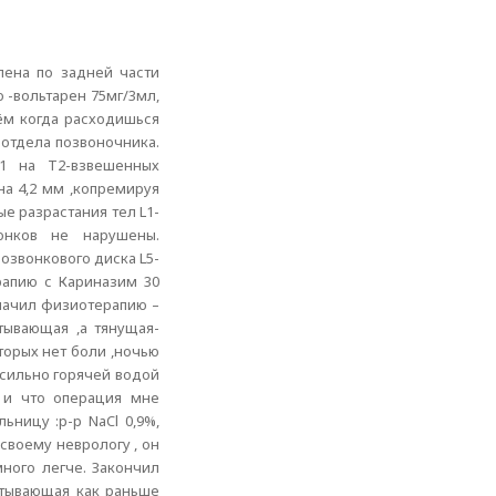
олена по задней части
 -вольтарен 75мг/3мл,
ём когда расходишься
 отдела позвоночника.
S1 на Т2-взвешенных
на 4,2 мм ,копремируя
е разрастания тел L1-
онков не нарушены.
озвонкового диска L5-
рапию с Кариназим 30
значил физиотерапию –
атывающая ,а тянущая-
торых нет боли ,ночью
есильно горячей водой
е и что операция мне
ьницу :р-р NaCl 0,9%,
 своему неврологу , он
много легче. Закончил
атывающая как раньше