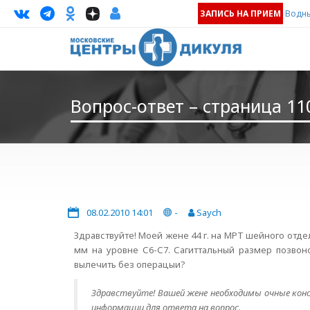
ЗАПИСЬ НА ПРИЕМ
Водны
Вопрос-ответ – страница 11
08.02.2010 14:01
-
Saych
Здравствуйте! Моей жене 44 г. на МРТ шейного отд
мм на уровне С6-С7. Сагиттальный размер позвон
вылечить без операцыи?
Здравствуйте! Вашей жене необходимы очные конс
информации для ответа на вопрос.