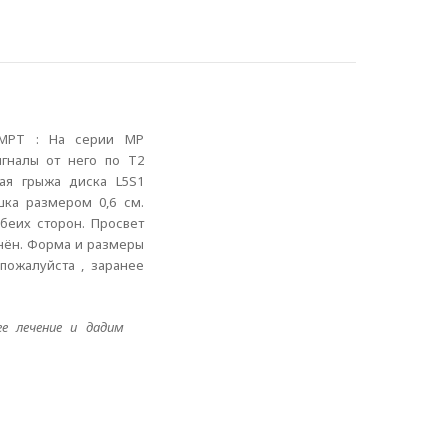
а МРТ : На серии МР
гналы от него по Т2
ая грыжа диска L5S1
ка размером 0,6 см.
беих сторон. Просвет
енён. Форма и размеры
пожалуйста , заранее
е лечение и дадим