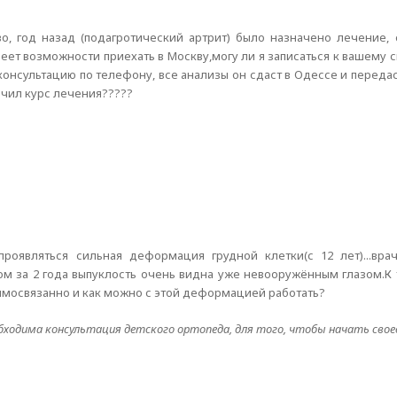
, год назад (подагротический артрит) было назначено лечение, 
еет возможности приехать в Москву,могу ли я записаться к вашему с
консультацию по телефону, все анализы он сдаст в Одессе и передаст
ачил курс лечения?????
роявляться сильная деформация грудной клетки(с 12 лет)...вра
ом за 2 года выпуклость очень видна уже невооружённым глазом.К
аимосвязанно и как можно с этой деформацией работать?
бходима консультация детского ортопеда, для того, чтобы начать свое