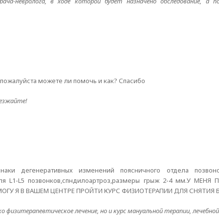
ача-невролога, в ходе которой будет назначено обследование, а по
 пожалуйста можете ли помочь и как? Спасибо
езжайте!
наки дегенеративных изменений поясничного отдела позвоно
я L1-L5 позвонков,спндилоартроз,размеры грыж 2-4 мм.У МЕНЯ
ГУ Я В ВАШЕМ ЦЕНТРЕ ПРОЙТИ КУРС ФИЗИОТЕРАПИИ ДЛЯ СНЯТИЯ 
 физитерапевтическое лечение, но и курс мануальной терапии, лечебной