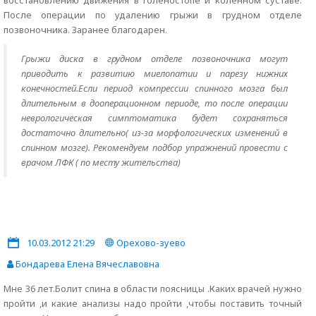
восстановлению движения в голеностопе и коленном суставе.
После операции по удалению грыжи в грудном отделе
позвоночника. Заранее благодарен.
Грыжи диска в грудном отделе позвоночника могут
приводить к развитию миелопатии и парезу нижних
конечностей.Если период компрессии спинного мозга был
длительным в дооперационном периоде, то после операции
неврологическая симптоматика будет сохраняться
достаточно длительно( из-за морфологических изменений в
спинном мозге). Рекомендуем подбор упражнений провести с
врачом ЛФК ( по месту жительства)
10.03.2012 21:29
Орехово-зуево
Бондарева Елена Вячеславовна
Мне 36 лет.Болит спина в области поясницы .Каких врачей нужно
пройти ,и какие анализы надо пройти ,чтобы поставить точный