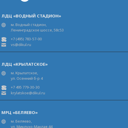
ЛДЦ «ВОДНЫЙ СТАДИОН»
м. Водный стадион,
Ленинградское шоссе, 58с53
+7 (495) 783-57-00
vs@dikul.ru
ЛДЦ «КРЫЛАТСКОЕ»
м. Крылатское,
ул. Осенний б-р 4
+7 495 779-30-30
krylatskoe@dikul.ru
МРЦ «БЕЛЯЕВО»
м. Беляево,
ул. Миклухо-Маклая 44