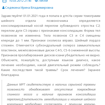
10.03.2012 21:45
Лиски
Седякина Ирина Владимировна
Здравствуйте! 01.01.2021 года я попала в дтп.На серии томограмм
шейного отдела позвоночника определяется
консолидированный косой перелом зубовидного отростка С2;
перелом дуги С3 справа с признаками консолидации. Форма тел
позвонков не изменена. Тела позвонов С3 и С4 смещены
кпереди до 1 мм. Признаки сколиоза вправо. Шейный лордоз
сглажен. Отмечается субхондральный склероз замыкательных
пластинок, межпозвонковые диски С4-5, С5-6 сниженной высоты.
Признаков пролабирования дисков кзани убедительно не видно.
Объясните, пожалуйста, доступным языком диагноз, какое
лечение необходимо, какой двигательный режим соблюдать?
Какие последствия такой травмы? Срок лечения? Заранее
благодарна.
Данные МРТ свидетельствую о наличии серьезной травмы
позвонка.Но обнадеживает отсутствие повреждения
спинного мозга и наличие признаков консолидации
перелома.Длительность иммобилизации и ношения шейного
воротника необходимо согласовать с лечащим врачом-