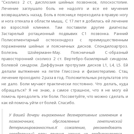
"Сколиоз 2 ст, дисплозия шейных позвонков, плоскостопие.
Лечение заглушало боль не надолго и все её мучения
возвращались назад. Боль в пояснице переходила в правую ногу
и нога отекала в области мышц. С 17 лет я добилась ей лечение
во взрослой клинике. Там поставили другие диагнозы:
Застарелый ротационный подвывих С1 позвонка. Ранний
Полисегментарный остеохондроз с преимущественным
поражением шейных и поясничных дисков. Спондилоартроз.
Болезнь Шойерманн-Мау. Поясничный С-образный
правосторонний сколиоз 2 ст. Вертебро-базилярный синдром.
Болевой синдром. Диффузная протрузия дисков L1, L4, L5. Ей
делали вытяжение на петле Глиссона и физиотерапию. Стац
лечение проходило 2 раза в год. Положительных результатов это
не дало. Боли мучают практически постоянно. Что делать, куда
обращаться? Я не знаю, а самое страшное, что я не могу ей
помочь преодолеть эти боли. Посоветуйте, что можно сделать и
как ей помочь уйти от болей. Спасибо.
У Вашей дочери выраженные дегенеративные изменения в
позвоночнике, обусловленные генетической
детерминированностью.К сожалению, рекомендовать
определенный план лечения заочно не представляется