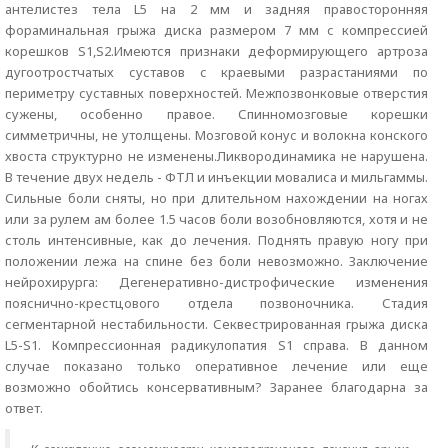
антелистез тела L5 на 2 мм и задняя правосторонняя
фораминальная грыжа диска размером 7 мм с компрессией
корешков S1,S2.Имеются признаки деформирующего артроза
дугоотростчатых суставов с краевыми разрастаниями по
периметру суставных поверхностей. Межпозвонковые отверстия
сужены, особенно правое. Спинномозговые корешки
симметричны, не утолщены. Мозговой конус и волокна конского
хвоста структурно не изменены.Ликвородинамика не нарушена.
В течение двух недель - ФТЛ и инъекции мовалиса и мильгаммы.
Сильные боли сняты, но при длительном нахождении на ногах
или за рулем ам более 1.5 часов боли возобновляются, хотя и не
столь интенсивные, как до лечения. Поднять правую ногу при
положении лежа на спине без боли невозможно. Заключение
нейрохирурга: Дегенеративно-дистрофические изменения
пояснично-крестцового отдела позвоночника. Стадия
сегментарной нестабильности. Секвестрированная грыжа диска
L5-S1. Компрессионная радикулопатия S1 справа. В данном
случае показано только оперативное лечение или еще
возможно обойтись консервативным? Заранее благодарна за
ответ.