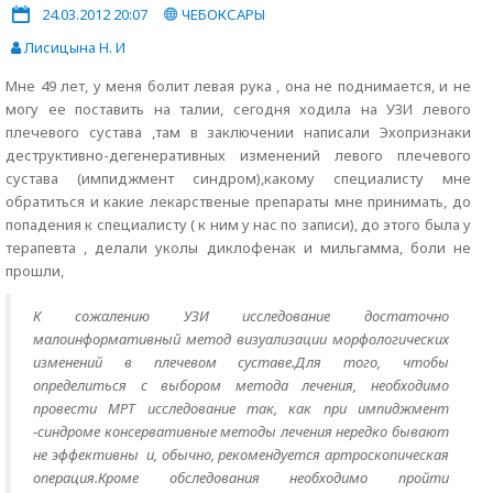
24.03.2012 20:07
ЧЕБОКСАРЫ
Лисицына Н. И
Мне 49 лет, у меня болит левая рука , она не поднимается, и не
могу ее поставить на талии, сегодня ходила на УЗИ левого
плечевого сустава ,там в заключении написали Эхопризнаки
деструктивно-дегенеративных изменений левого плечевого
сустава (импиджмент синдром),какому специалисту мне
обратиться и какие лекарственые препараты мне принимать, до
попадения к специалисту ( к ним у нас по записи), до этого была у
терапевта , делали уколы диклофенак и мильгамма, боли не
прошли,
К сожалению УЗИ исследование достаточно
малоинформативный метод визуализации морфологических
изменений в плечевом суставе.Для того, чтобы
определиться с выбором метода лечения, необходимо
провести МРТ исследование так, как при импиджмент
-синдроме консервативные методы лечения нередко бывают
не эффективны и, обычно, рекомендуется артроскопическая
операция.Кроме обследования необходимо пройти