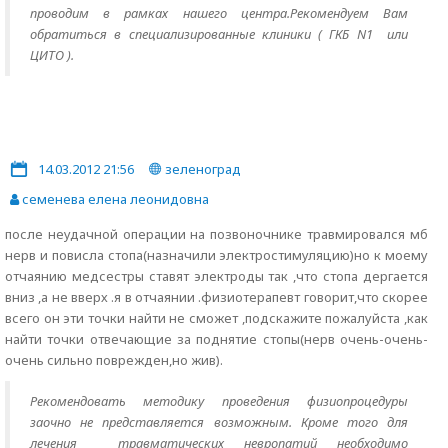
проводим в рамках нашего центра.Рекомендуем Вам
обратиться в специализированные клиники ( ГКБ N1 или
ЦИТО ).
14.03.2012 21:56
зеленоград
семенева елена леонидовна
после неудачной операции на позвоночнике травмировался мб
нерв и повисла стопа(назначили электростимуляцию)но к моему
отчаянию медсестры ставят электроды так ,что стопа дергается
вниз ,а не вверх .я в отчаянии .физиотерапевт говорит,что скорее
всего он эти точки найти не сможет ,подскажите пожалуйста ,как
найти точки отвечающие за поднятие стопы(нерв очень-очень-
очень сильно поврежден,но жив).
Рекомендовать методику проведения физиопроцедуры
заочно не представляется возможным. Кроме того для
лечения травматических невропатий необходимо