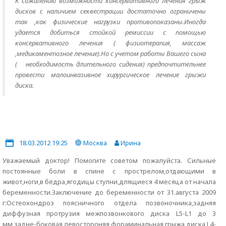
К сожалению возможности консервативного лечения грыж
дисков с наличием секвестрации достаточно ограничены
так ,как физические нагрузки противопоказаны.Иногда
удается добиться стойкой ремиссии с помощью
консервативного лечения ( физиотерапия, массаж
,медикаментозное лечение).Но с учетом работы Вашего сына
( необходимость длительного сидения) предпочтительнее
провести малоинвазивное хирургическое лечение грыжи
диска.
18.03.2012 19:25
Москва
Ирина
Уважаемый доктор! Помогите советом пожалуйста. Сильные
постоянные боли в спине с прострелом,отдающими в
живот,ноги,в бёдра,ягодицы ступни,длящиеся 4 месяца от начала
беременности.Заключение до беременности от 31.августа 2009
г:Остеохондроз поясничного отдела позвоночника,задняя
диффузная протрузия межпозвонкового диска L5-L1 до 3
мм,задне-боковая левостороняя фораминальная грыжа диска L4-