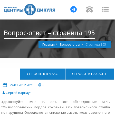
Навигация
Навигац
На
Вопрос-ответ – страница 195
Главная
Вопрос-ответ
Страница 195
СПРОСИТЬ В МАКС
СПРОСИТЬ НА САЙТЕ
24.03.2012 20:15
-
Сергей Барнаул
Здравствуйте. Мне 19 лет. Вот обследование МРТ.
"Физиологический лордоз сохранен. Ось позвоночного столба
не нарушена. Определяется снижение высоты межпозвоночного