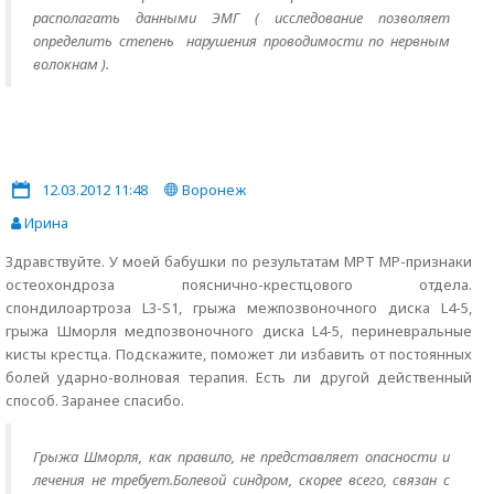
располагать данными ЭМГ ( исследование позволяет
определить степень нарушения проводимости по нервным
волокнам ).
12.03.2012 11:48
Воронеж
Ирина
Здравствуйте. У моей бабушки по результатам МРТ МР-признаки
остеохондроза пояснично-крестцового отдела.
спондилоартроза L3-S1, грыжа межпозвоночного диска L4-5,
грыжа Шморля медпозвоночного диска L4-5, периневральные
кисты крестца. Подскажите, поможет ли избавить от постоянных
болей ударно-волновая терапия. Есть ли другой действенный
способ. Заранее спасибо.
Грыжа Шморля, как правило, не представляет опасности и
лечения не требует.Болевой синдром, скорее всего, связан с