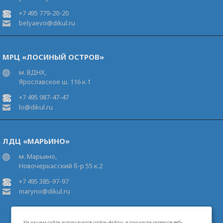
+7 495 779-20-20
belyaevo@dikul.ru
МРЦ «ЛОСИНЫЙ ОСТРОВ»
м. ВДНХ,
Ярославское ш. 116 к.1
+7 495 987-47-47
lo@dikul.ru
ЛДЦ «МАРЬИНО»
м. Марьино,
Новочеркасский б-р 55 к.2
+7 495 385-97-97
maryno@dikul.ru
На нашем сайте используются cookie–файлы, в том числе сервисов веб–