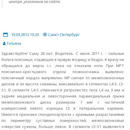
центра ,указанным на сайте.
19.03.2012 10:23
Санкт-Петербург
Татьяна
Здравствуйте! Сыну 26 лет. Водитель. С июня 2011 г. - сильные
боли в пояснице, отдающие в правую ягодицу и бедро. К врачу не
обращался до марта с.г. ,пока не отказали ноги. При МРТ
пояснично-крестцового отдела позвоночника выявлено:
поясничный лордоз выпрямлен МР-сигнал от межпозвоночных
дисков и их высота снижены, максимально в сегментах L4-5. L5-
S1. В сегменте L4-5 отмечается ретролистез тела L4 на 3 мм и
задняя медиальная и левосторонняя парамедиальная грыжа
межпозвонкового диска размером 7 мм с частичной
компрессией левого корешка L5 в латеральном кармане.
Имеются признаки спондилоартроза с краевыми разрастаниями
по периметру суставных поверхностей, межпозвонковые
отверстия сужены, больше левое. В сегменте L5-S1 выявляется