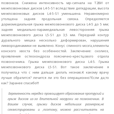
позвонков. Снижена интенсивность мр-сигнала на Т2ВИ от
межпозвонковых дисков L4-5-S1 вследствие дегидрации, высота
межпозвонковых дисков L4-5-S1 уменьшена. Неравномерно
утолщена задняя продольная связка. Определяется
дормомедиальная грыжа межпозвонкового диска L4-5 до 5 мм;
задняя медиально-парамедиальная левосторонняя грыжа
межпозвонкового диска L5-S1 до 3,5 мм. Передний контур
дурального мешка несколько деформирован, нарушения
ликвородинамики не выявлено. Конус спинного мозга,элементы
конского хвоста без особенностей. Заключение: сколиоз,
проявления остеохондроза пояснично-крестцового отдела
позвоночника. Грыжа межпозвонкового диска L4-5. Грыжа
межпозвонкового диска L5-S1. Вот такое заключение я
получила,а что с ним дальше делать незнаю.К какому врачу
лучше обратится? лечится ли это без операционно?Если да,то
как? Заранее спасибо!!!
Беременность нередко провоцирует образование протрузий и
грыж дисков из-за длительной нагрузки на позвоночник. В
Вашем случае, грыжи дисков небольших размеров,не
секвестрированы и ,поэтому, можно рассчитывать на