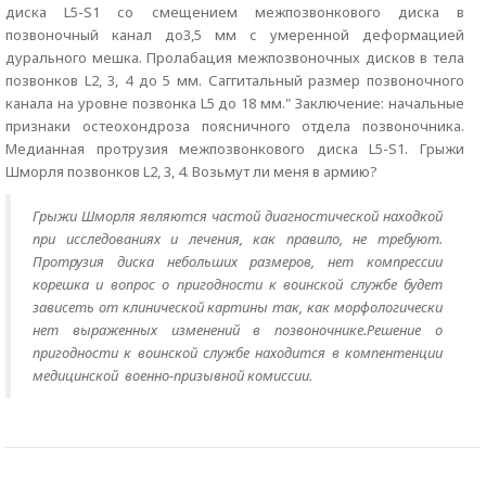
диска L5-S1 со смещением межпозвонкового диска в
позвоночный канал до3,5 мм с умеренной деформацией
дурального мешка. Пролабация межпозвоночных дисков в тела
позвонков L2, 3, 4 до 5 мм. Саггитальный размер позвоночного
канала на уровне позвонка L5 до 18 мм." Заключение: начальные
признаки остеохондроза поясничного отдела позвоночника.
Медианная протрузия межпозвонкового диска L5-S1. Грыжи
Шморля позвонков L2, 3, 4. Возьмут ли меня в армию?
Грыжи Шморля являются частой диагностической находкой
при исследованиях и лечения, как правило, не требуют.
Протрузия диска небольших размеров, нет компрессии
корешка и вопрос о пригодности к воинской службе будет
зависеть от клинической картины так, как морфологически
нет выраженных изменений в позвоночнике.Решение о
пригодности к воинской службе находится в компентенции
медицинской военно-призывной комиссии.