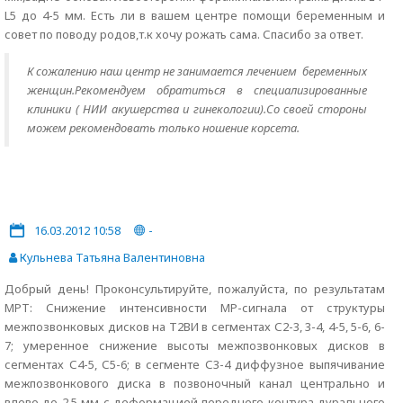
L5 до 4-5 мм. Есть ли в вашем центре помощи беременным и
совет по поводу родов,т.к хочу рожать сама. Спасибо за ответ.
К сожалению наш центр не занимается лечением беременных
женщин.Рекомендуем обратиться в специализированные
клиники ( НИИ акушерства и гинекологии).Со своей стороны
можем рекомендовать только ношение корсета.
16.03.2012 10:58
-
Кульнева Татьяна Валентиновна
Добрый день! Проконсультируйте, пожалуйста, по результатам
МРТ: Снижение интенсивности МР-сигнала от структуры
межпозвонковых дисков на Т2ВИ в сегментах С2-3, 3-4, 4-5, 5-6, 6-
7; умеренное снижение высоты межпозвонковых дисков в
сегментах С4-5, С5-6; в сегменте С3-4 диффузное выпячивание
межпозвонкового диска в позвоночный канал центрально и
влево до 2,5 мм с деформацией переднего контура дурального