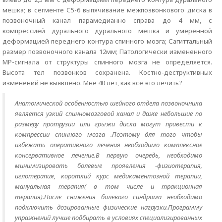
мешка; в сегменте С5-6 выпячивание межпозвонкового диска в
позвоночный канал парамедианно справа до 4 мм, с
компрессией дурального дурального мешка и умеренной
деформацией переднего контура спинного мозга; Сагиттальный
размер позвоночного канала 12мм; Патологически измененного
МР-сигнала от структуры спинного мозга не определяется.
Высота тел позвонков сохранена. Костно-деструктивных
изменений не выявлено. Мне 40 лет, как все это лечить?
Анатомической особенностью шейного отдела позвоночника
является узкий спинномозговой канал и даже небольшие по
размеру протрузии или грыжи диска могут привести к
компрессии спинного мозга .Поэтому для того чтобы
избежать оперативного лечения необходимо комплексное
консервативное лечение.В первую очередь, необходимо
минимизировать болевые проявления -физиотерапия,
иглотерапия, короткий курс медикаментозной терапии,
мануальная терапия( в том числе и тракционная
терапия).После снижения болевого синдрома необходимо
подключить дозированные физические нагрузки.Программу
упражнений лучше подбирать в условиях специализированных