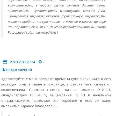
возможным.Но, в любом случае, лечение должно быть
комплексным - физиотерапия, иглотерапия, массаж ,ЛФК,
мануальная терапия( включая тракционную терапию).Вы
можете пройти консультацию и лечение в нашем центре
или обратиться в ФГУ " Лечебно-реабилитационный центр
Росздрава ( сайт www.medrf.ru )
20.03.2012 20:24
-
Дидык Алексей
Здравствуйте. У меня время от времени (уже в течении 5-6 лет)
колющая боль в спине в пояснице, в районе таза, справа от
позвоночника. Сделали снимок, сказали: сколиоз D12 L1,
спондилартроз L3 L4 L5, защемление L5 S1 в начальной
стадии...скажите, насколько это серьёзно и есть ли шанс
вылечить?..Заранее благодарен...