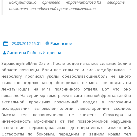
консультацию ортопеда -травматолога.Из лекарств
возможен эпизодический прием анальгетиков.
23.03.2012 15:01
Раменское
Синюгина Любовь Игоревна
Здравствуйте!Мне 25 лет. После родов начались сильные боли в
области поясницы. Боли все сильнее и сильнее,обратилась к
неврологу прописал уколы обезболивающие,боль не много
стихла,но неделю назад обострилась не могла ни ходить ни
лежать.Пошла на МРТ поясничного отдела. Вот что оно
показало.На серии мр-томограмм в сагиттальной,фронтальной и
аксиальной проекциях поясничный лордоз в положении
исследования выпрямлен;пологий левосторонний сколиоз.
Высота тел позвоночников не снижена. Структура и
интенсивность мр-сигнала от тел позвоночников нарушена
вследствие перихондральных дегенеративных изменений.
Остеофиты по боковым, передним и задним краям тел