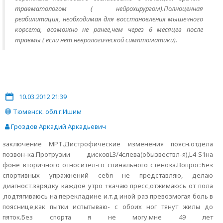
травматологом ( нейрохирургом).Полноценная
реабилитация, необходимая для восстановления мышечного
корсета, возможно не ранее,чем через 6 месяцев после
травмы ( если нет неврологической симптоматики).
10.03.2012 21:39
Тюменск. обл.г.Ишим
Гроздов Аркадий Аркадьевич
заключение МРТ.Дистрофические изменения поясн.отдела
позвон-ка.Протрузии дисковL3/4слева(обызвествл-я),L4-S1на
фоне вторичного относител-го спинального стеноза.Вопрос:Без
спортивных упражнений себя не представляю, делаю
диагност.зарядку каждое утро +качаю пресс,отжимаюсь от пола
,подтягиваюсь на перекладине и.т.д иной раз превозмогая боль в
пояснице,как пытки испытываю- с обоих ног тянут жилы до
пяток.Без спорта я не могу.мне 49 лет