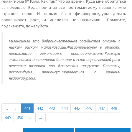
гемангиома 9*10мм. Как так? Что за врачи? Куда мне обратиться
за помощью. Ведь прочитав все про гемангиому позвонка мне
страшно стало. И нельзя было физиопроцедуры делать
провоцирует рост, и анализов не назначали... Помогите,
подскажите, пожалуйста.
Гемангиома это доброкачественная сосудистая опухоль с
низким риском малигнизации.Физиопроцедуры в области
локализации гемангиомы противопоказаны.Размеры
гемангиомы достаточно большие и есть определенный риск
перелома позвонка при физических нагрузках. Поэтому,
рекомендуем проконсультироваться с врачом-
нейрохирургом.
…
←
441
442
443
444
445
446
447
448
449
450
…
→