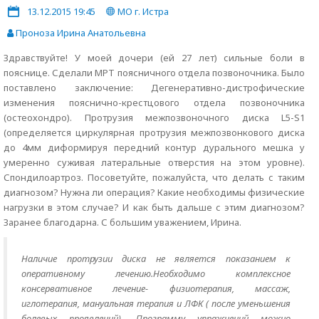
13.12.2015 19:45
МО г. Истра
Проноза Ирина Анатольевна
Здравствуйте! У моей дочери (ей 27 лет) сильные боли в
пояснице. Сделали МРТ поясничного отдела позвоночника. Было
поставлено заключение: Дегенеративно-дистрофические
изменения пояснично-крестцового отдела позвоночника
(остеохондро). Протрузия межпозвоночного диска L5-S1
(определяется циркулярная протрузия межпозвонкового диска
до 4мм диформируя передний контур дурального мешка у
умеренно суживая латеральные отверстия на этом уровне).
Спондилоартроз. Посоветуйте, пожалуйста, что делать с таким
диагнозом? Нужна ли операция? Какие необходимы физические
нагрузки в этом случае? И как быть дальше с этим диагнозом?
Заранее благодарна. С большим уважением, Ирина.
Наличие протрузии диска не является показанием к
оперативному лечению.Необходимо комплексное
консервативное лечение- физиотерапия, массаж,
иглотерапия, мануальная терапия и ЛФК ( после уменьшения
болевых проявлений). Программу упражнений можно