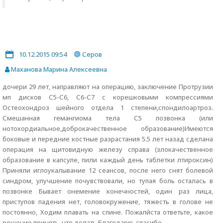
10.12.2015 09:54
Серов
Маханова Марина Алексеевна
дочери 29 лет, направляют на операцию, заключение Протрузии
мп дисков С5-С6, С6-С7 с корешковыми компрессиями
Остеохондроз шейного отдела 1 степени,спондилоартроз.
Смешанная гемангиома тела С5 позвонка (или
нотохордиальное,доброкачественное образование)Имеются
боковые и передние костные разрастания 5.5 лет назад сделана
операция на щитовидную железу справа (злокачественное
образование в капсуле, пили каждый день таблетки лтироксин)
Приняли иглоукалывание 12 сеансов, после него снят болевой
синдром, улучшение почувствовали, но тупая боль осталась в
позвонке Бывает онемение конечностей, один раз лица,
приступов падения нет, головокружение, тяжесть в голове не
постоянно, Ходим плавать на спине. Пожалйста ответьте, какое
решение принять, что делать Благодарю, спасибо