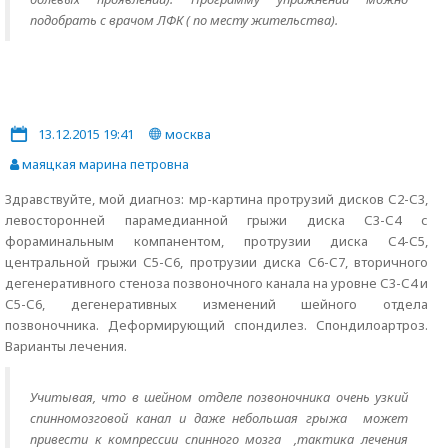
подобрать с врачом ЛФК ( по месту жительства).
13.12.2015 19:41
москва
маяцкая марина петровна
Здравствуйте, мой диагноз: мр-картина протрузий дисков С2-С3,
левосторонней парамедианной грыжи диска С3-С4 с
фораминальным компанентом, протрузии диска С4-С5,
центральной грыжи С5-С6, протрузии диска С6-С7, вторичного
дегенеративного стеноза позвоночного канала на уровне С3-С4 и
С5-С6, дегенеративных изменений шейного отдела
позвоночника. Деформирующий спондилез. Спондилоартроз.
Варианты лечения.
Учитывая, что в шейном отделе позвоночника очень узкий
спинномозговой канал и даже небольшая грыжа может
привести к компрессии спинного мозга ,тактика лечения