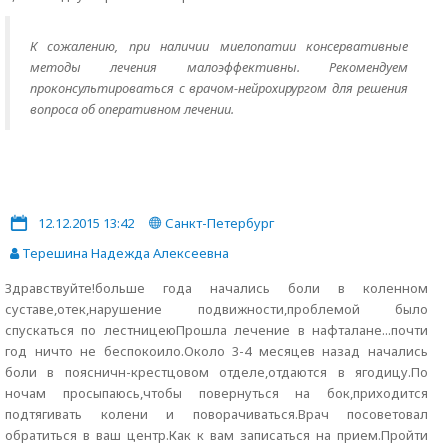
К сожалению, при наличии миелопатии консервативные
методы лечения малоэффективны. Рекомендуем
проконсультироваться с врачом-нейрохирургом для решения
вопроса об оперативном лечении.
12.12.2015 13:42
Санкт-Петербург
Терешина Надежда Алексеевна
Здравствуйте!больше года начались боли в коленном
суставе,отек,нарушение подвижности,проблемой было
спускаться по лестницеюПрошла лечение в нафталане...почти
год ничто не беспокоило.Около 3-4 месяцев назад начались
боли в поясничн-крестцовом отделе,отдаются в ягодицу.По
ночам просыпаюсь,чтобы повернуться на бок,приходится
подтягивать колени и поворачиваться.Врач посоветовал
обратиться в ваш центр.Как к вам записаться на прием.Пройти