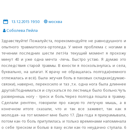
13.12.2015 19:50
москва
Соболева Лейла
Здравствуйте! Пожалуйста, порекомендуйте не равнодушного и
опытного травматолога-ортопеда. У меня проблема с ногами в
течении последних шести лет.На текущий момент я прохожу
минут 40 и уже одна мечта -лечь. Быстро устаю. Я думаю это
последствия старой травмы. В юности я поскользнулась и села,
буквально, на шпагат. К врачу не обращалась полгода(немного
отлежалась и всё). Была жгучая боль в паховых складках(думаю-
связки), наверно, перекосило и таз ,т.к. одна нога была длиннее
другой.Подниматься и спускаться по лестнице было больно.Чуть
развернешь ногу - треск и боль.Через полгода пошла в травму.
Сделали рентген, говорили про какую-то летучую мышь, а в
конечном итоге сказали, что и так все заживет, так как я
молодая- на тот момент мне было 17. Два года я прихрамывала,
потом как-то боль притупилась и только временами напоминала
о себе треском и болью в паху если как-то неудачно ступала. 6