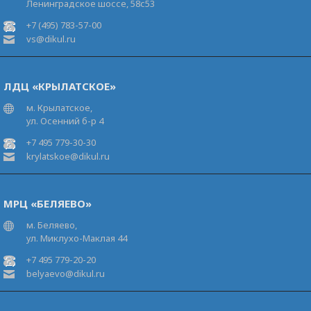
Ленинградское шоссе, 58с53
+7 (495) 783-57-00
vs@dikul.ru
ЛДЦ «КРЫЛАТСКОЕ»
м. Крылатское,
ул. Осенний б-р 4
+7 495 779-30-30
krylatskoe@dikul.ru
МРЦ «БЕЛЯЕВО»
м. Беляево,
ул. Миклухо-Маклая 44
+7 495 779-20-20
belyaevo@dikul.ru