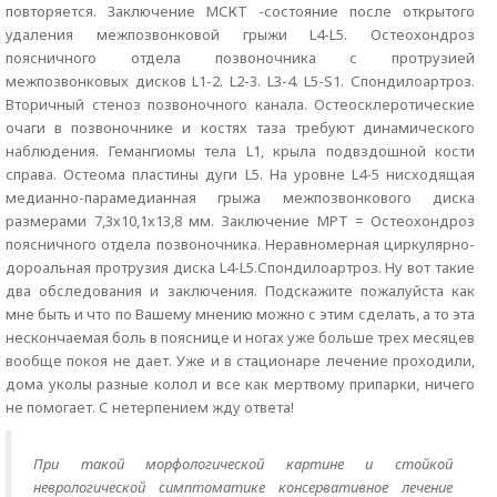
повторяется. Заключение МСКТ -состояние после открытого
удаления межпозвонковой грыжи L4-L5. Остеохондроз
поясничного отдела позвоночника с протрузией
межпозвонковых дисков L1-2. L2-3. L3-4. L5-S1. Спондилоартроз.
Вторичный стеноз позвоночного канала. Остеосклеротические
очаги в позвоночнике и костях таза требуют динамического
наблюдения. Гемангиомы тела L1, крыла подвздошной кости
справа. Остеома пластины дуги L5. На уровне L4-5 нисходящая
медианно-парамедианная грыжа межпозвонкового диска
размерами 7,3х10,1х13,8 мм. Заключение МРТ = Остеохондроз
поясничного отдела позвоночника. Неравномерная циркулярно-
дороальная протрузия диска L4-L5.Спондилоартроз. Ну вот такие
два обследования и заключения. Подскажите пожалуйста как
мне быть и что по Вашему мнению можно с этим сделать, а то эта
нескончаемая боль в пояснице и ногах уже больше трех месяцев
вообще покоя не дает. Уже и в стационаре лечение проходили,
дома уколы разные колол и все как мертвому припарки, ничего
не помогает. С нетерпением жду ответа!
При такой морфологической картине и стойкой
неврологической симптоматике консервативное лечение