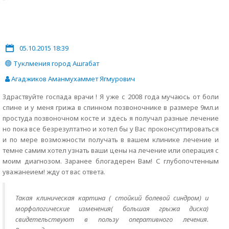
05.10.2015 18:39
Туклмения город Ашгабат
Агаджиков Аманмухаммет Ягмурович
Здраствуйте госпада врачи ! Я уже с 2008 года мучаюсь от боли
спине и у меня грижа в спинном позвоночнике в размере 9мл.и
простуда позвоночном косте и здесь я получал разные лечение
но пока все безрезултатно и хотел бы у Вас проконсултироваться
и по мере возможности получать в вашем клинике лечение и
темне самим хотел узнать ваши цены на лечение или операция с
моим диагнозом. Заранее блогадерен Вам! С глубопочтенным
уважанеием! жду от вас ответа.
Такая клиническая картина ( стойкий болевой синдром) и
морфологические изменения( большая грыжа диска)
свидетельствуют в пользу оперативного лечения.