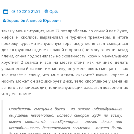
03.10.2015 21:51
Орёл
Боровлёв Алексей Юрьевич
такая у меня ситуация, мне 27 лет проблемы со спиной лет 7 уже,
кифоз и сколиоз, выравнивал и турники тренажёры, в итоге
прохожу курсами мануальную терапию, у меня стал смещаться
диск в грудном отделе с правой стороны ( не могу отвести назад
плечи, спина подровнялась но скованность, хожу к мануальщику
хрустнет 2 сеанса и все на месте стоит, как начинаю делать
упражнения йога или гимнастику, он у меня опять смещается как
ток отдаёт в спину, что мне делать скажите? купить корсет и
носить может он зафиксирует диск, тело спортивное у меня из
за чего это приосходит, толи мануальщик расшатал позвоночник
что делать мне
Определить смещение диска на основе индивидуальных
ощущений невозможно. Болевой синдром ,судя по всему,
имеет мышечный генез.Протрузия ,грыжа диска или
нестабильность двигательного сегмента может быть