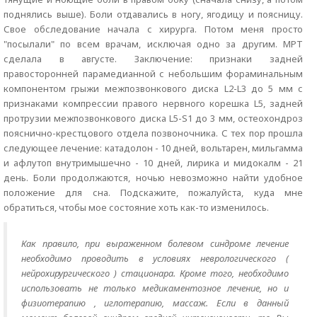
поднялись выше). Боли отдавались в ногу, ягодицу и поясницу.
Свое обследование начала с хирурга. Потом меня просто
"посылали" по всем врачам, исключая одно за другим. МРТ
сделала в августе. Заключение: признаки задней
правосторонней парамедианной с небольшим фораминальным
компонентом грыжи межпозвонкового диска L2-L3 до 5 мм с
признаками компрессии правого нервного корешка L5, задней
протрузии межпозвонкового диска L5-S1 до 3 мм, остеохондроз
пояснично-крестцового отдела позвоночника. С тех пор прошла
следующее лечение: катадолон - 10 дней, вольтарен, мильгамма
и афлутоп внутримышечно - 10 дней, лирика и мидокалм - 21
день. Боли продолжаются, ночью невозможно найти удобное
положение для сна. Подскажите, пожалуйста, куда мне
обратиться, чтобы мое состояние хоть как-то изменилось.
Как правило, при выраженном болевом синдроме лечение
необходимо проводить в условиях неврологического (
нейрохирургического ) стационара. Кроме того, необходимо
использовать не только медикаментозное лечение, но и
физиотерапию , иглотерапию, массаж. Если в данный