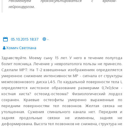
Рекомендуем проконсультироваться с врачом-
нейрохирургом.
05.10.2015 18:37
-
Хомич Светлана
Здравствуйте. Моему сыну 15 лет. У него в течение полугода
болит поясница. Лечение у невропатолога пользы не принесло.
Сделали МРТ: На Т-2 взвешенных изображениях определяется
умеренное снижение интенсивности МР - сигнала от структуры
межпозвонкового диска L4-5. По каудальной поверхности тела L
определяется кистозное образование размерами 0,7х0,6см -
костная киста? остеоид-остеома? Физиологический лордоз
сохранен. Краевые остеофиты умеренно выраженные по
передним поверхностям тел позвонков. Желтая связка не
утолщенная. Сужения спинального канала нет. Передняя и
задняя продольные связки не изменены, задняя не
деформирована. Высота тел позвонков не снижена, структура не