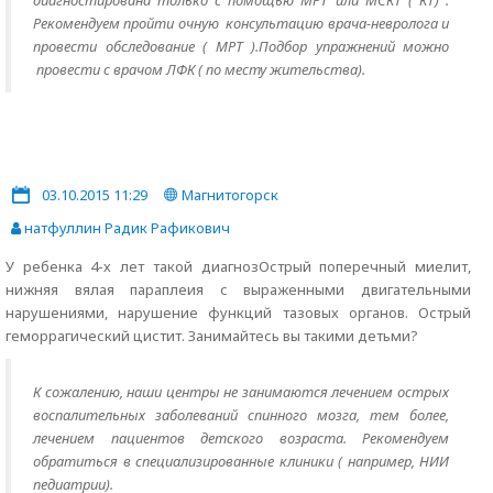
диагностирована только с помощью МРТ или МСКТ ( КТ) .
Рекомендуем пройти очную консультацию врача-невролога и
провести обследование ( МРТ ).Подбор упражнений можно
провести с врачом ЛФК ( по месту жительства).
03.10.2015 11:29
Магнитогорск
натфуллин Радик Рафикович
У ребенка 4-х лет такой диагнозОстрый поперечный миелит,
нижняя вялая параплеия с выраженными двигательными
нарушениями, нарушение функций тазовых органов. Острый
геморрагический цистит. Занимайтесь вы такими детьми?
К сожалению, наши центры не занимаются лечением острых
воспалительных заболеваний спинного мозга, тем более,
лечением пациентов детского возраста. Рекомендуем
обратиться в специализированные клиники ( например, НИИ
педиатрии).