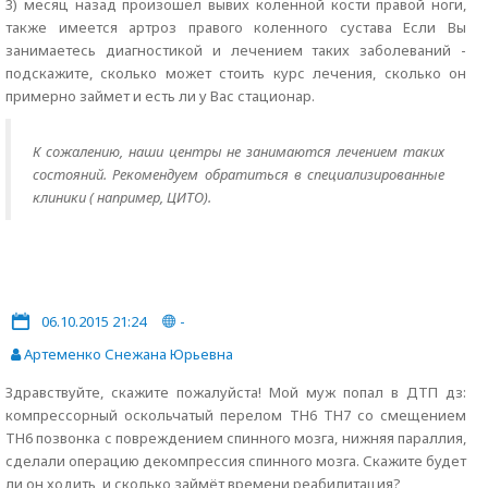
3) месяц назад произошел вывих коленной кости правой ноги,
также имеется артроз правого коленного сустава Если Вы
занимаетесь диагностикой и лечением таких заболеваний -
подскажите, сколько может стоить курс лечения, сколько он
примерно займет и есть ли у Вас стационар.
К сожалению, наши центры не занимаются лечением таких
состояний. Рекомендуем обратиться в специализированные
клиники ( например, ЦИТО).
06.10.2015 21:24
-
Артеменко Снежана Юрьевна
Здравствуйте, скажите пожалуйста! Мой муж попал в ДТП дз:
компрессорный оскольчатый перелом ТН6 ТН7 со смещением
ТН6 позвонка с повреждением спинного мозга, нижняя параллия,
сделали операцию декомпрессия спинного мозга. Скажите будет
ли он ходить, и сколько займёт времени реабилитация?