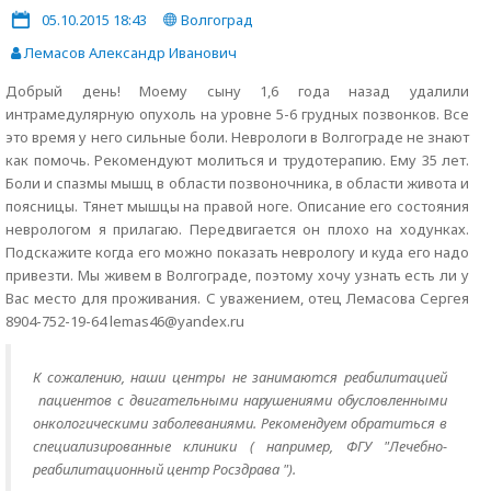
05.10.2015 18:43
Волгоград
Лемасов Александр Иванович
Добрый день! Моему сыну 1,6 года назад удалили
интрамедулярную опухоль на уровне 5-6 грудных позвонков. Все
это время у него сильные боли. Неврологи в Волгограде не знают
как помочь. Рекомендуют молиться и трудотерапию. Ему 35 лет.
Боли и спазмы мышц в области позвоночника, в области живота и
поясницы. Тянет мышцы на правой ноге. Описание его состояния
неврологом я прилагаю. Передвигается он плохо на ходунках.
Подскажите когда его можно показать неврологу и куда его надо
привезти. Мы живем в Волгограде, поэтому хочу узнать есть ли у
Вас место для проживания. С уважением, отец Лемасова Сергея
8904-752-19-64 lemas46@yandex.ru
К сожалению, наши центры не занимаются реабилитацией
пациентов c двигательными нарушениями обусловленными
онкологическими заболеваниями. Рекомендуем обратиться в
специализированные клиники ( например, ФГУ "Лечебно-
реабилитационный центр Росздрава ").