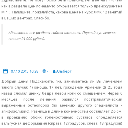
Здравствуйте. Не могу посмотреть прейскурант цен на ЛФК (так
как в разделе цен почему-то открывается только прейскурант на
МРТ). Напишите, пожалуйста, какова цена на курс ЛФК 12 занятий
в Ваших центрах. Спасибо.
Абсолютно все разделы сайты активны. Первый кус лечения
стоит 21 000 рублей.
07.10.2015 10:28
-
Альберт
Добрый день! Подскажите, п-а, занимаетесь ли Вы лечением
такого случая: 1) юноша, 17 лет, гражданин Армении 2) 2,5 года
назад сломал шейку бедра левой ноги со смещением. Через 6
месяцев после лечения развился посттравматический
выраженный остеопороз (по мнению другого специалиста -
эпифизолизис). Разница в длине конечностей составляет 2,6 см,
в проекциях обоих голеностопных суставов определяется
вальгусная деформация (справа: 12 градусов, слева: 18 градусов)