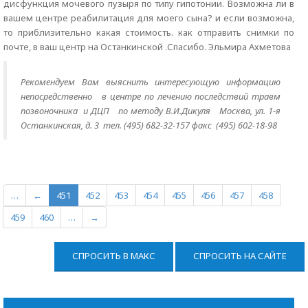
дисфункция мочевого пузыря по типу гипотонии. Возможна ли в
вашем центре реабилитация для моего сына? и если возможна,
то приблизительно какая стоимость. как отправить снимки по
почте, в ваш центр на Останкинской .Спасибо. Эльмира Ахметова
Рекомендуем Вам выяснить интересующую информацию
непосредственно
в центре по лечению последствий травм
позвоночника и ДЦП по методу В.И.Дикуля Москва, ул. 1-я
Останкинская, д. 3 тел. (495) 682-32-157 факс (495) 602-18-98
…
←
451
452
453
454
455
456
457
458
459
460
…
→
СПРОСИТЬ В МАКС
СПРОСИТЬ НА САЙТЕ