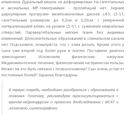
изменена. Дуральный мешок не деформирован. На сагиттальных
и аксиальных МР-томограммах - пролабаций нет. Задние
циркулярные протрузии межпозвонковых дисков L4-5; L5-S1,
сагиттальным размером до 0,2см и 0,23см, с умеренной
латерализацией влево на уровне L5-S1, с сужением невральных
отверстий. Паравертебальные мягкие ткани без видимых
изменений. Дополнительных образований в спинальном канале
нет. Подскажите, пожалуйста, что с этим делать. Кроме этого у
сына уже второй год болят руки в локтях. Поставили диагноз
эпикондилит. Исключили физические нагрузки.
Медикаментозное лечение, физиолечение не принесли пользы.
Может ли это быть связано с позвоночником? Сын очень устал от
постоянных болей? Заранее благодарны.
В первую очередь, необходимо разобраться с образованием в
позвонке. Поэтому, рекомендуем проконсультироваться с
врачом-нейрохирургом и провести дообследование ( МСКТ и
,возможно ,сцинтиграфию).