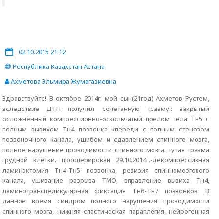
02.10.2015 21:12
Республика Казахстан Астана
Ахметова Эльмира Жумагазиевна
Здравствуйте! В октябре 2014г. мой сын(21год) Ахметов Рустем,
вследствие ДТП получил сочетанную травму.: закрытый
осложнённый компрессионно-оскольчатый прелом тела Тн5 с
полным вывихом Тн4 позвонка кпереди с полным стенозом
позвоночного канала, ушибом и сдавлением спинного мозга,
полное нарушение проводимости спинного мозга. тупая травма
грудной клетки. прооперирован 29.10.2014г.-декомпрессивная
ламинэктомия Тн4-Тн5 позвонка, ревизия спинномозгового
канала, ушивание разрыва ТМО, вправление вывиха Тн4,
ламинотранспедикулярная фиксация Тн6-Тн7 позвонков. В
данное время синдром полного нарушения проводимости
спинного мозга, нижняя спастическая параплегия, нейрогенная