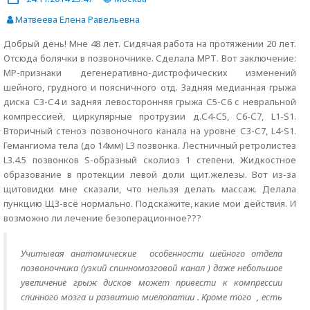
Матвеева Елена Равельевна
Добрый день! Мне 48 лет. Сидячая работа на протяжении 20 лет.
Отсюда болячки в позвоночнике. Сделала МРТ. Вот заключение:
МР-признаки дегенеративно-дистрофических изменений
шейного, грудного и поясничного отд. Задняя медианная грыжа
диска С3-С4 и задняя левосторонняя грыжа С5-С6 с невральной
компрессией, циркулярные протрузии д.С4-С5, С6-С7, L1-S1.
Вторичный стеноз позвоночного канала на уровне С3-С7, L4-S1.
Гемангиома тела (до 14мм) L3 позвонка. Лестничный ретролистез
L3.4.5 позвонков S-образный сколиоз 1 степени. Жидкостное
образование в протекции левой доли щит.железы. Вот из-за
щитовидки мне сказали, что нельзя делать массаж. Делала
пункцию ЩЗ-всё нормально. Подскажите, какие мои действия. И
возможно ли лечение безоперационное???
Учитывая анатомические особенности шейного отдела
позвоночника (узкий спинномозговой канал ) даже небольшое
увеличение грыж дисков может привести к компрессии
спинного мозга и развитию миелопатии . Кроме того , есть