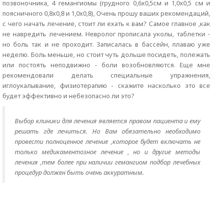
позвоночника, 4 гемангиомы (грудного 0,6х0,5см и 1,0х0,5 см и
поясничного 0,8х0,8 и 1,0х0,8), Очень прошу ваших рекомендаций,
с чего начать лечение, стоит ли ехать к вам? Самое главное ,как
не навредить лечением. Невролог прописала уколы, таблетки -
но боль так и не проходит. Записалась в бассейн, плаваю уже
неделю. Боль меньше, но стоит чуть дольше посидеть, полежать
или постоять неподвижно - боли возобновляются. Еще мне
рекомендовали делать специальные упражнения,
иглоукалывание, физиотерапию - скажите насколько это все
будет эффективно и небезопасно ли это?
Выбор клиники для лечения является правом пациента и ему
решать где лечиться. Но Вам обязательно необходимо
провести полноценное лечение ,которое будет включать не
только медикаментозное лечение , но и другие методы
лечения ,тем более при наличии гемангиом подбор лечебных
процедур должен быть очень аккуратным.