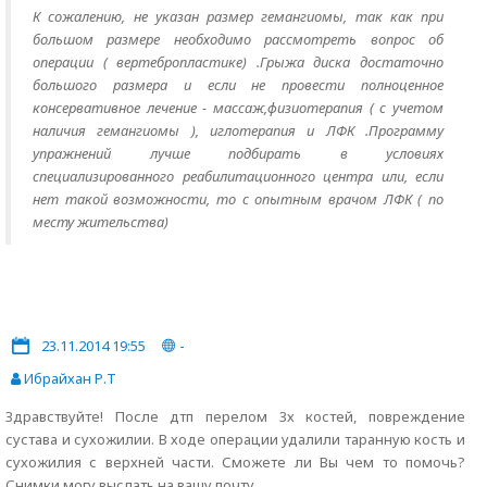
К сожалению, не указан размер гемангиомы, так как при
большом размере необходимо рассмотреть вопрос об
операции ( вертебропластике) .Грыжа диска достаточно
большого размера и если не провести полноценное
консервативное лечение - массаж,физиотерапия ( с учетом
наличия гемангиомы ), иглотерапия и ЛФК .Программу
упражнений лучше подбирать в условиях
специализированного реабилитационного центра или, если
нет такой возможности, то с опытным врачом ЛФК ( по
месту жительства)
23.11.2014 19:55
-
Ибрайхан Р.Т
Здравствуйте! После дтп перелом 3х костей, повреждение
сустава и сухожилии. В ходе операции удалили таранную кость и
сухожилия с верхней части. Сможете ли Вы чем то помочь?
Снимки могу выслать на вашу почту