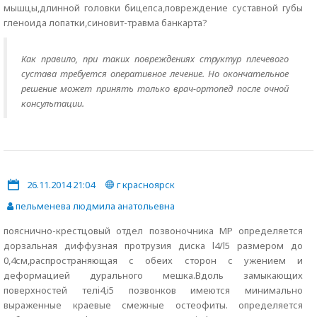
мышцы,длинной головки бицепса,повреждение суставной губы
гленоида лопатки,синовит-травма банкарта?
Как правило, при таких повреждениях структур плечевого
сустава требуется оперативное лечение. Но окончательное
решение может принять только врач-ортопед после очной
консультации.
26.11.2014 21:04
г красноярск
пельменева людмила анатольевна
пояснично-крестцовый отдел позвоночника МР определяется
дорзальная диффузная протрузия диска l4/l5 размером до
0,4см,распространяющая с обеих сторон с ужением и
деформацией дурального мешка.Вдоль замыкающих
поверхностей телi4,i5 позвонков имеются минимально
выраженные краевые смежные остеофиты. определяется