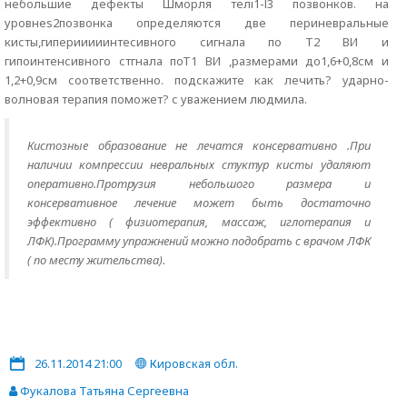
небольшие дефекты Шморля телi1-l3 позвонков. на
уровнеs2позвонка определяются две периневральные
кисты,гиперииииинтесивного сигнала по Т2 ВИ и
гипоинтенсивного стгнала поТ1 ВИ ,размерами до1,6+0,8см и
1,2+0,9см соответственно. подскажите как лечить? ударно-
волновая терапия поможет? с уважением людмила.
Кистозные образование не лечатся консервативно .При
наличии компрессии невральных стуктур кисты удаляют
оперативно.Протрузия небольшого размера и
консервативное лечение может быть достаточно
эффективно ( физиотерапия, массаж, иглотерапия и
ЛФК).Программу упражнений можно подобрать с врачом ЛФК
( по месту жительства).
26.11.2014 21:00
Кировская обл.
Фукалова Татьяна Сергеевна