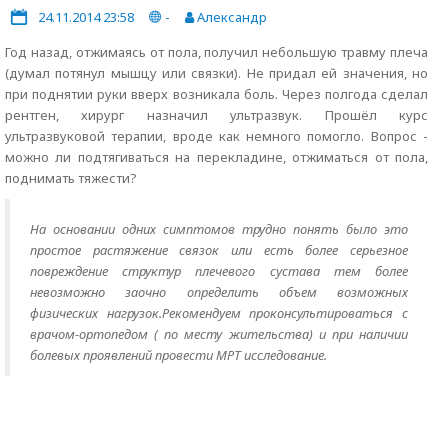
24.11.2014 23:58
-
Александр
Год назад, отжимаясь от пола, получил небольшую травму плеча
(думал потянул мышцу или связки). Не придал ей значения, но
при поднятии руки вверх возникала боль. Через полгода сделал
рентген, хирург назначил ультразвук. Прошёл курс
ультразвуковой терапии, вроде как немного помогло. Вопрос -
можно ли подтягиваться на перекладине, отжиматься от пола,
поднимать тяжести?
На основании одних симптомов трудно понять было это
простое растяжение связок или есть более серьезное
повреждение структур плечевого сустава тем более
невозможно заочно определить объем возможных
физических нагрузок.Рекомендуем проконсультироваться с
врачом-ортопедом ( по месту жительства) и при наличии
болевых проявлений провести МРТ исследование.