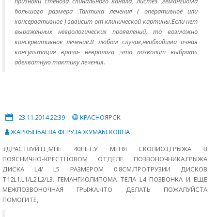
признаки стеноза спинального канала, листез ,гемангиома
большого размера .Тактика лечения ( оперативное или
консервативное ) зависит от клинической картины.Если нет
выраженных неврологических проявлений, то возможно
консервативное лечение.В любом случае,необходима очная
консультация врача- невролога ,что позволит выбрать
адекватную тактику лечения.
23.11.2014 22:39
КРАСНОЯРСК
ЖАРКЫНБАЕВА ФЕРУЗА ЖУМАБЕКОВНА
ЗДРАСТВУЙТЕ,МНЕ 40ЛЕТ.У МЕНЯ СКОЛИОЗ,ГРЫЖА В
ПОЯСНИЧНО-КРЕСТЦОВОМ ОТДЕЛЕ ПОЗВОНОЧНИКА.ГРЫЖА
ДИСКА L4/ L5 РАЗМЕРОМ 0.8СМ.ПРОТРУЗИИ ДИСКОВ
T12L1.L1/L2.L2/L3. ГЕМАНГИОЛИПОМА ТЕЛА L4 ПОЗВОНКА И ЕЩЕ
МЕЖПОЗВОНОЧНАЯ ГРЫЖА.ЧТО ДЕЛАТЬ ПОЖАЛУЙСТА
ПОМОГИТЕ,.