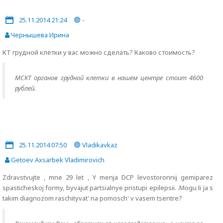
25.11.2014 21:24
-
Чернышева Ирина
КТ грудной клетки у вас можно сделать? Каково стоимость?
МСКТ органов грудной клетки в нашем центре стоит 4600
рублей.
25.11.2014 07:50
Vladikavkaz
Getoev Axsarbek Vladimirovich
Zdravstvujte , mne 29 let , Y menja DCP levostoronnij gemiparez
spasticheskoj formy, byvajut partsialnye pristupi epilepsii. .Mogu li ja s
takim diagnozom raschityvat' na pomosch' v vasem tsentre?