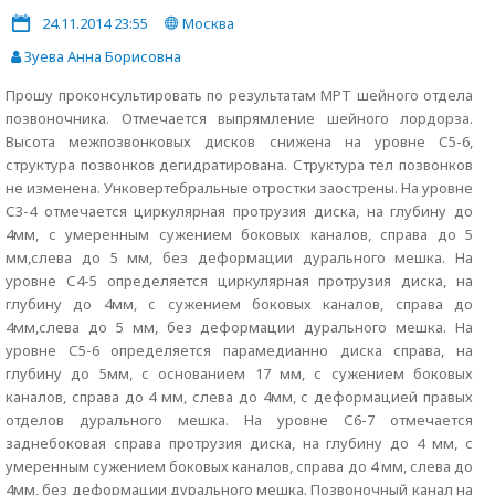
24.11.2014 23:55
Москва
Зуева Анна Борисовна
Прошу проконсультировать по результатам МРТ шейного отдела
позвоночника. Отмечается выпрямление шейного лордорза.
Высота межпозвонковых дисков снижена на уровне С5-6,
структура позвонков дегидратирована. Структура тел позвонков
не изменена. Унковертебральные отростки заострены. На уровне
С3-4 отмечается циркулярная протрузия диска, на глубину до
4мм, с умеренным сужением боковых каналов, справа до 5
мм,слева до 5 мм, без деформации дурального мешка. На
уровне С4-5 определяется циркулярная протрузия диска, на
глубину до 4мм, с сужением боковых каналов, справа до
4мм,слева до 5 мм, без деформации дурального мешка. На
уровне С5-6 определяется парамедианно диска справа, на
глубину до 5мм, с основанием 17 мм, с сужением боковых
каналов, справа до 4 мм, слева до 4мм, с деформацией правых
отделов дурального мешка. На уровне С6-7 отмечается
заднебоковая справа протрузия диска, на глубину до 4 мм, с
умеренным сужением боковых каналов, справа до 4 мм, слева до
4мм, без деформации дурального мешка. Позвоночный канал на