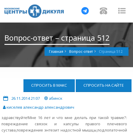
Навигация
Навигац
На
Вопрос-ответ – страница 512
Главная
Вопрос-ответ
Страница 512
СПРОСИТЬ В МАКС
СПРОСИТЬ НА САЙТЕ
26.11.2014 21:07
абинск
киселев александр александрович
здравствуйте!Мне 16 лет и что мне делать при такой травме?:
повреждение связок и капсулы правого плечевого
сустава,повреждение энтезит надостной мышцы,подлопаточной