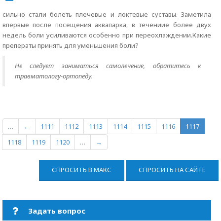
сильно стали болеть плечевые и локтевые суставы. Заметила
впервые после посещения аквапарка, в течениие более двух
недель боли усиливаются особенно при переохлаждении.Какие
преператы принять для уменьшения боли?
Не следует заниматься самолечение, обратитесь к
травматологу-ортопеду.
…
←
1111
1112
1113
1114
1115
1116
1117
1118
1119
1120
…
→
СПРОСИТЬ В МАКС
СПРОСИТЬ НА САЙТЕ
Задать вопрос