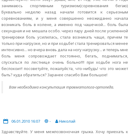
занимаюсь спортивным туризмом(соревнования бегаю)
Буквально неделю назад начали готовится к серьезным
соревнованиям, и у меня совершенно неожиданно начала
возникать боль в колене, а именно под чашечкой... боль была
секундная и не мешала особо. через пару дней после усиленной
тренировки боль усилилась, стала возникать чаще, причем те
только при нагрузке, но и при ходьбе! стала тренироваться менее
интенсивно... но вчера вновь дала на ногу нагрузку... и теперь мне
боль меня сопровождает постоянно, бегать, подниматься,
спускаться по лестнице очень больно!!!! при ходьбе нога не
беспокоит! посоветуйте, пожалуйста, что-нибудь! что это может
быть? куда обратиться? Заранее спасибо Вам большое!
Вам необходима консультация травматолога-ортопеда.
06.01.2010 16:07
-
Николай
Здравствуйте. У меня межпозвоночная грыжа. Хочу приехать к