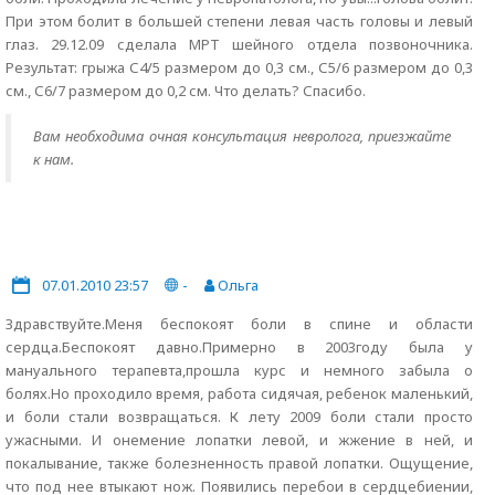
При этом болит в большей степени левая часть головы и левый
глаз. 29.12.09 сделала МРТ шейного отдела позвоночника.
Результат: грыжа С4/5 размером до 0,3 см., С5/6 размером до 0,3
см., С6/7 размером до 0,2 см. Что делать? Спасибо.
Вам необходима очная консультация невролога, приезжайте
к нам.
07.01.2010 23:57
-
Ольга
Здравствуйте.Меня беспокоят боли в спине и области
сердца.Беспокоят давно.Примерно в 2003году была у
мануального терапевта,прошла курс и немного забыла о
болях.Но проходило время, работа сидячая, ребенок маленький,
и боли стали возвращаться. К лету 2009 боли стали просто
ужасными. И онемение лопатки левой, и жжение в ней, и
покалывание, также болезненность правой лопатки. Ощущение,
что под нее втыкают нож. Появились перебои в сердцебиении,