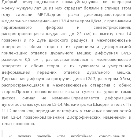
Добрый вечер!подскажите пожалуйста,нужна ли операция
моему мужу(48 лет 20 из них страдает болями в спине)в этом
году сделали МРТ.Задние грыжи дисков:правосторонняя
медиально-парамедиальная L3/L4.размером 0,9см , с признаками
перигрыжевого фиброза и секвестрирования,
распространяющаяся каудально до 2,3 см( на высоту тела L4
позвонка) и по дуге широкого радиуса, в межпозвонковые
отверстия с обеих сторон с их сужением и деформацией
прилежащих отделов дурального мешка; диффузная L4/L5
размером 0,5 см , распространяющаяся в межпозвонковые
отверстия с обеих сторон с их сужением и умеренной
деформацией передних отделов дурального мешка.
Дорзальная диффузная протрузия диска L2/L3, размером 0,3см,
распространяющаяся в межпозвонковые отверстия с обеих
сторон.Просвет позвоночного канала сужен на уровне грыж
дисков, сигнал не изменен.Определяется деформация
дугоотросчатых суставов L2-L4. Мелкие грыжи Шморля в телах Th
11-L2 позвонков, передние остеофиты у смежных поверхностей
тел L3-L4 позвонков.Признаки дистрофических изменений в
телах позвонков.
В первую очередь Вам необходима консультация