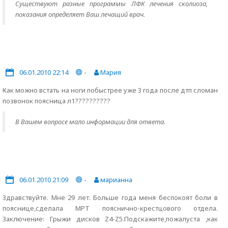
Существуют разные программы ЛФК лечения сколиоза,
показания определяет Ваш лечащий врач.
06.01.2010 22:14
-
Мария
Как можно встать на ноги побыстрее уже 3 года после дтп сломан
позвонок поясница л1??????????
В Вашем вопросе мало информации для ответа.
06.01.2010 21:09
-
марианна
Здравствуйте. Мне 29 лет. Больше года меня беспокоят боли в
пояснице,сделала МРТ пояснично-крестцового отдела.
Заключение: Грыжи дисков Z4-Z5.Подскажите,пожалуста ,как