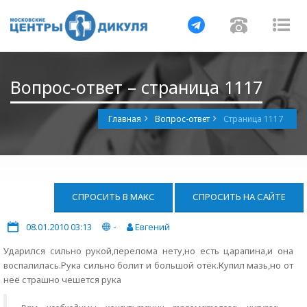
Навигация
Навигац
На
Вопрос-ответ – страница 1117
Главная
Вопрос-ответ
Страница 1117
СПРОСИТЬ В МАКС
СПРОСИТЬ НА САЙТЕ
08.01.2010 03:13
-
Евгений
Ударился сильно рукой,перелома нету,но есть царапина,и она
воспалилась.Рука сильно болит и большой отёк.Купил мазь,но от
неё страшно чешется рука