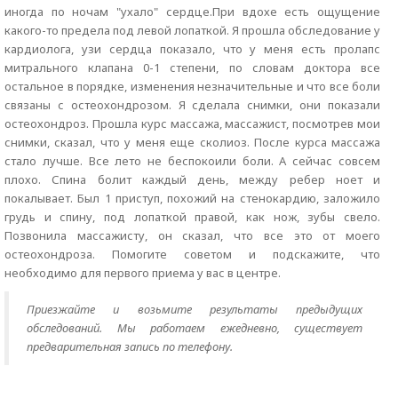
иногда по ночам "ухало" сердце.При вдохе есть ощущение
какого-то предела под левой лопаткой. Я прошла обследование у
кардиолога, узи сердца показало, что у меня есть пролапс
митрального клапана 0-1 степени, по словам доктора все
остальное в порядке, изменения незначительные и что все боли
связаны с остеохондрозом. Я сделала снимки, они показали
остеохондроз. Прошла курс массажа, массажист, посмотрев мои
снимки, сказал, что у меня еще сколиоз. После курса массажа
стало лучше. Все лето не беспокоили боли. А сейчас совсем
плохо. Спина болит каждый день, между ребер ноет и
покалывает. Был 1 приступ, похожий на стенокардию, заложило
грудь и спину, под лопаткой правой, как нож, зубы свело.
Позвонила массажисту, он сказал, что все это от моего
остеохондроза. Помогите советом и подскажите, что
необходимо для первого приема у вас в центре.
Приезжайте и возьмите результаты предыдущих
обследований. Мы работаем ежедневно, существует
предварительная запись по телефону.