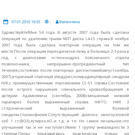
07.01.2010 19:35
-
Валентина
Здравствуйте!Мне 54 года. В августе 2007 года была сделана
операция по удалению грыжи М/П диска L4-L5 справа.В ноябре
2007 года была сделана повторная операция на том же
месте.После операции переодически лежу в больнице 2-3 раза в
год, с диагнозами остеохондроз поясничного отдела
позвоночника, непрерывно-прогредиентный тип
течения,состояние после повторных дискэктомий(август,ноябрь
2007),вторичный спаечный эпидурит,полирадикулярный синдром
Н/К,с преимущественным порожением L5-S1 справа.Состояние
после острого нарушения спинального кровообращения в
артерии Адамкевмча (сентябрь 2008)смешанный нижний
парапарез более выраженный справа. НФТО. НФХ 3
ст.Хронический выраженный болевой
синдром.Спазмофилия.Сопутствующий диагноз: многоузловой
зоб 1 ст.(ВОЗ),эутироз.АО..и т.д. и т.п. Но самое печальное,что
улучшений так и не наступает.Имею 1 группу инвалидности 3
степени.Плохо передвигаюсь, практически только на