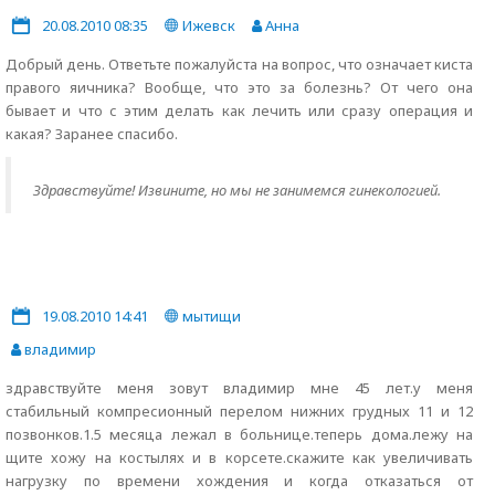
20.08.2010 08:35
Ижевск
Анна
Добрый день. Ответьте пожалуйста на вопрос, что означает киста
правого яичника? Вообще, что это за болезнь? От чего она
бывает и что с этим делать как лечить или сразу операция и
какая? Заранее спасибо.
Здравствуйте! Извините, но мы не занимемся гинекологией.
19.08.2010 14:41
мытищи
владимир
здравствуйте меня зовут владимир мне 45 лет.у меня
стабильный компресионный перелом нижних грудных 11 и 12
позвонков.1.5 месяца лежал в больнице.теперь дома.лежу на
щите хожу на костылях и в корсете.скажите как увеличивать
нагрузку по времени хождения и когда отказаться от