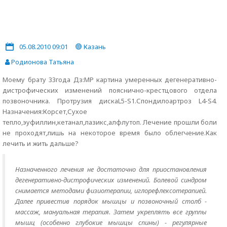
05.08.2010 09:01
Казань
Родионова Татьяна
Моему брату 33года Дз:МР картина умеренных дегенеративно-
дистрофических изменений пояснично-крестцового отдела
позвоночника. Протрузия дискаL5-S1.Спондилоартроз L4-S4.
Назначения:Корсет,Сухое
тепло,эуфиллин,кетанал,лазикс,алфлутоп. Лечение прошли боли
не проходят,лишь на некоторое время было облегчение.Как
лечить и жить дальше?
Назначенного лечения не достаточно для приостановления
дегенеративно-дистрофических изменений. Болевой синдром
снимается методами физиотерапии, иглорефлексотерапией.
Далее привестив порядок мышцы и позвоночный столб -
массаж, мануальная терапия. Затем укреплять все группы
мышц (особенно глубокие мышцы спины) - регулярные