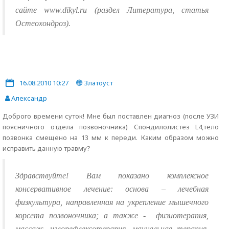
сайте www.dikyl.ru (раздел Литература, статья
Остеохондроз).
16.08.2010 10:27
Златоуст
Александр
Доброго времени суток! Мне был поставлен диагноз (после УЗИ
поясничного отдела позвоночника) Спондилолистез L4,тело
позвонка смещено на 13 мм к переди. Каким образом можно
исправить данную травму?
Здравствуйте! Вам показано комплексное
консервативное лечение: основа – лечебная
физкультура, направленная на укрепление мышечного
корсета позвоночника; а также -
физиотерапия,
массаж, иглорефлексотерапия, мануальная терапия,