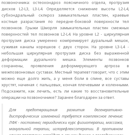
позвоночника: остеохондроз поясничного отдела, протрузия
дисков L2-L3, L3-L4. Определяется снижение высоты L2-L4,
субхондральный склкроз замыкательных пластин, краевые
костные разрастания по передне-боковой поверхности тел
позвонков. Грыжи Шморля замыкательных пластин смежных
поверхностей тел позвонков L2-L4. На уровне L2 - циркулярная
протрузия диска умеренно компремирует дуральный мешок,
суживая каналы корешков с двух сторон. На уровне L3-L4 -
небольшая циркулярная протрузия диска без выраженной
деформации дурального мешка. Элементы позвонков
сохранены, проявления деформирующего артроза в
межпозвонковых суставах. Местный терапевт говорит, что с этим
можно еще долго жить, а у меня боли в спине, все суставы
хрустят, начиная с пальцевых, кончая плечевыми и коленными.
Подскажите, как лечить, есть ли какие то восстановительные
операции на позвоночнике? Заранее благодарен за ответ.
Для предотвращения развития дегенеративно-
дистрофических изменений требуется комплексное лечение:
ЛФК - постоянно; периодически курс физиотерапии, массажа,
мануальной терапии, иглорефлексотерапии. В противном