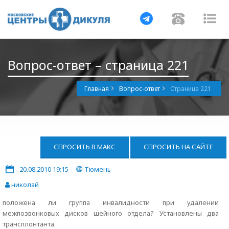
Навигация
Навигац
На
Вопрос-ответ – страница 221
Главная
Вопрос-ответ
Страница 221
СПРОСИТЬ В МАКС
СПРОСИТЬ НА САЙТЕ
20.08.2010 19:15
Тюмень
николай
положена ли группа инвалидности при удалении
межпозвонковых дисков шейного отдела? Установлены два
трансплонтанта.