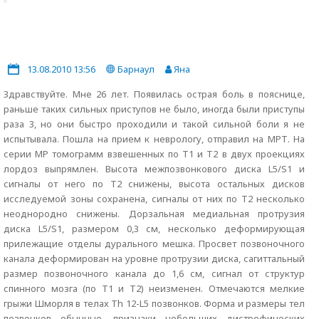
13.08.2010 13:56
Барнаул
Яна
Здравствуйте. Мне 26 лет. Появилась острая боль в пояснице,
раньше таких сильных приступов не было, иногда были приступы
раза 3, но они быстро проходили и такой сильной боли я не
испытывала. Пошла на прием к неврологу, отправил на МРТ. На
серии МР томограмм взвешенных по Т1 и Т2 в двух проекциях
лордоз выпрямлен. Высота межпозвонкового диска L5/S1 и
сигналы от него по Т2 снижены, высота остальных дисков
исследуемой зоны сохранена, сигналы от них по Т2 несколько
неоднородно снижены. Дорзальная медиальная протрузия
диска L5/S1, размером 0,3 см, несколько деформирующая
прилежащие отделы дурального мешка. Просвет позвоночного
канала деформирован на уровне протрузии диска, сагиттальный
размер позвоночного канала до 1,6 см, сигнал от структур
спинного мозга (по Т1 и Т2) неизменен. Отмечаются мелкие
грыжи Шморля в телах Th 12-L5 позвонков. Форма и размеры тел
позвонков обычные, признаки небольших дистрофических