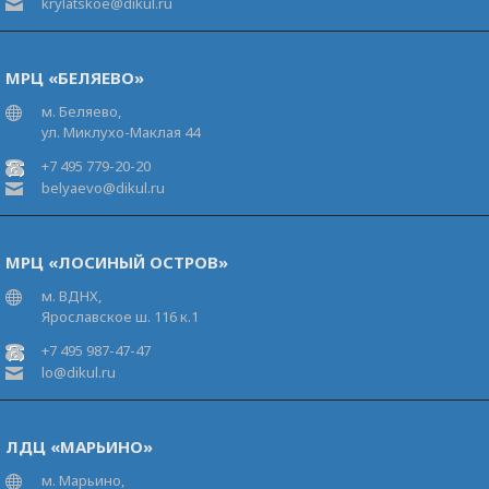
krylatskoe@dikul.ru
МРЦ «БЕЛЯЕВО»
м. Беляево,
ул. Миклухо-Маклая 44
+7 495 779-20-20
belyaevo@dikul.ru
МРЦ «ЛОСИНЫЙ ОСТРОВ»
м. ВДНХ,
Ярославское ш. 116 к.1
+7 495 987-47-47
lo@dikul.ru
ЛДЦ «МАРЬИНО»
м. Марьино,