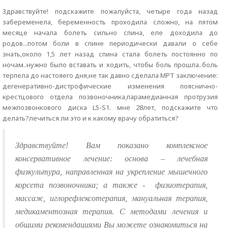
Здравствуйте! подскажите пожалуйста, четыре года назад
забеременела, беременность проходила сложно, на пятом
месяце начала болеть сильно спина, еле доходила до
родов...потом боли в спине периодически давали о себе
знать,около 1,5 лет назад спина стала болеть постоянно по
ночам..нужно было вставать и ходить, чтобы боль прошла..боль
терпела до настояего дня,не так давно сделала МРТ заключение:
дегенеративно-дистрофические изменения пояснично-
крестцового отдела позвоночника,парамедианная протрузия
межпозвонкового диска L5-S1. мне 28лет, подскажите что
делать?лечиться ли это и к какому врачу обратиться?
Здравствуйте! Вам показано комплексное
консервативное лечение: основа – лечебная
физкультура, направленная на укрепление мышечного
корсета позвоночника; а также -
физиотерапия,
массаж, иглорефлексотерапия, мануальная терапия,
медикаментозная терапия. С методами лечения и
общими рекомендациями Вы можете ознакомиться на