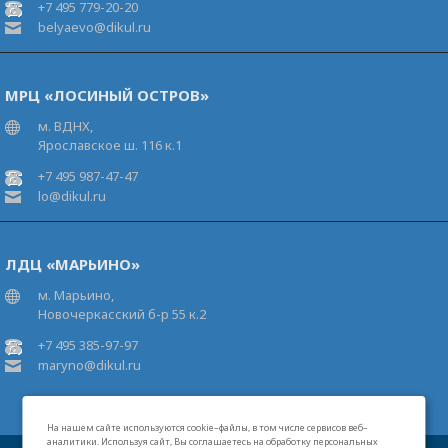
+7 495 779-20-20
belyaevo@dikul.ru
МРЦ «ЛОСИНЫЙ ОСТРОВ»
м. ВДНХ,
Ярославское ш. 116 к.1
+7 495 987-47-47
lo@dikul.ru
ЛДЦ «МАРЬИНО»
м. Марьино,
Новочеркасский б-р 55 к.2
+7 495 385-97-97
maryno@dikul.ru
На нашем сайте используются cookie–файлы, в том числе сервисов веб–
аналитики. Используя сайт, Вы соглашаетесь на обработку персональных