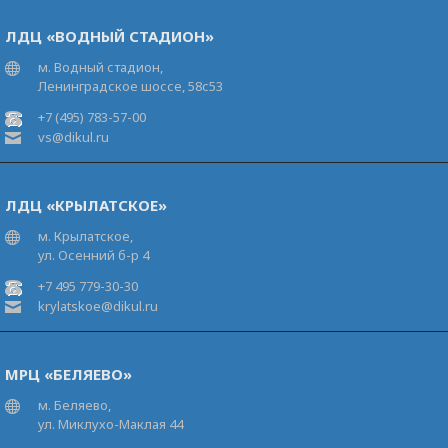
ЛДЦ «ВОДНЫЙ СТАДИОН»
м. Водный стадион,
Ленинградское шоссе, 58с53
+7 (495) 783-57-00
vs@dikul.ru
ЛДЦ «КРЫЛАТСКОЕ»
м. Крылатское,
ул. Осенний б-р 4
+7 495 779-30-30
krylatskoe@dikul.ru
МРЦ «БЕЛЯЕВО»
м. Беляево,
ул. Миклухо-Маклая 44