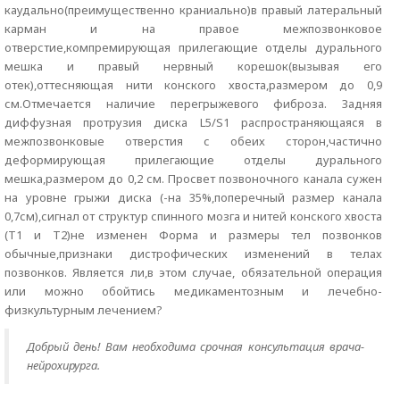
каудально(преимущественно краниально)в правый латеральный
карман и на правое межпозвонковое
отверстие,компремирующая прилегающие отделы дурального
мешка и правый нервный корешок(вызывая его
отек),оттесняющая нити конского хвоста,размером до 0,9
см.Отмечается наличие перегрыжевого фиброза. Задняя
диффузная протрузия диска L5/S1 распространяющаяся в
межпозвонковые отверстия с обеих сторон,частично
деформирующая прилегающие отделы дурального
мешка,размером до 0,2 см. Просвет позвоночного канала сужен
на уровне грыжи диска (-на 35%,поперечный размер канала
0,7см),сигнал от структур спинного мозга и нитей конского хвоста
(Т1 и Т2)не изменен Форма и размеры тел позвонков
обычные,признаки дистрофических изменений в телах
позвонков. Является ли,в этом случае, обязательной операция
или можно обойтись медикаментозным и лечебно-
физкультурным лечением?
Добрый день! Вам необходима срочная консультация врача-
нейрохирурга.