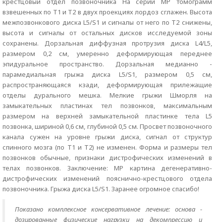
крестцовый отдел позвоночника На серии МР томограмм
взвешенных по Т1 и Т2 в двух проекциях лордоз сглажен. Высота
межпозвонкового диска L5/S1 и сигналы от него по Т2 снижены,
высота и сигналы от остальных дисков исследуемой зоны
сохранены. Дорзальная диффузная протрузия диска L4/L5,
размером 0,2 см, умеренно деформирующая переднее
эпидуральное пространство. Дорзальная медианно -
парамедиальная грыжа диска L5/S1, размером 0,5 см,
распространяющаяся кзади, деформирующая прилежащие
отделы дурального мешка. Мелкие грыжи Шморля на
замыкательных пластинах тел позвонков, максимальным
размером на верхней замыкательной пластинке тела L5
позвонка, шириной 0,6 см, глубиной 0,5 см. Просвет позвоночного
канала сужен на уровне грыжи диска, сигнал от структур
спинного мозга (по Т1 и Т2) не изменен. Форма и размеры тел
позвонков обычные, признаки дистрофических изменений в
телах позвонков. Заключение: МР картина дегенеративно-
дистрофических изменений пояснично-крестцового отдела
позвоночника. Грыжа диска L5/S1. Заранее огромное спасибо!
Показано комплексное консервативное лечение: основа -
дозированные физические нагрузки на декомпрессию и