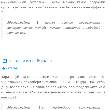
минимальными потерями ! если можно какие операции
существует в наше время ? какие может быть побочные эффекты
?
Здравствуйте! В нашем центре применяются
консервативные методы лечения пациентов с подобной
патологией.
01.03.2010 15:54
алматы
наталья
здравствуйте.мне поставили диагноз протрузия диска L5-
S1.назначили:деклоберл.витамины В6 и В12,курс на семь
дней.после лечения спина по прежнему болит.подскажите чем
можно полечиться?можно ли делать иглотерапию и будет ли от
нее толк?
Здравствуйте! Вам необходима консультация