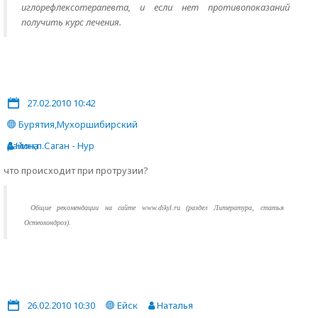
иглорефлексотерапевта, и если нет противопоказаний
получить курс лечения.
27.02.2010 10:42
Бурятия,Мухоршибирский
район,п.Саган - Нур
Нина
что происходит при протрузии?
Общие рекомендации на сайте www.dikyl.ru (раздел Литература, статья
Остеохондроз).
26.02.2010 10:30
Ейск
Наталья