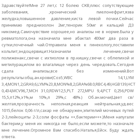
Здравствуйте!Мне 27 лет,с 12 болею СКВ,плюс сопутствующие
заболевания, ,хронический пиелонефрит,язва
желудка,повышенное давление,киста левой почки.Сейчас
принимаю преднизолон 2мг,тенорик 50мг и кальций Д3
никомед.Самочувствие хорошее,но анализы не в норме.Была у
ревматолога,она назначила мне абактал 400мг два раза в
сутки,почечный чай.Отправила меня к гинекологу,поставили
кольпит,эндоцервицит.Назначили лечение,свечи
полиженакс,свечи с ихтиолом в пр.кишку,свечи с облепихой и
метилурацилом во влагалище через день чередовать.Сегодня
сдала анализы,все без изменений.Вот
результаты:общ.ан.крови(Соэ5,WBC 14,1,LYM
3,4,MON1,2,GRA9,6,LYM%23,8,MON%8,2,GRA%68.0,RBC4,49,HGB139,HCT
0,434,MCV96,7,MCH 31,0,RDW12,5,PLT 272,MPU 9,4,PCT 0,256,PDW
15,5,п12%,э1%,м 10%,л 29%,с 48%.) Об.ан.мочи(Цвет св/
желтая,прозрачность неполная,реакция нейтральная,уд.вес
1015,белок 0,06 г/л,сахар не обнаружен,эпителий мочевых путей
2-3,лейкоциты 2-3,соли фосфаты ++,бактерии+++.)Меня напугали
бактерии,у меня их никогда не было,если можете,то назначьте
мне лечение.Огромное Вам спасибо.Наталья,Ейск. Буду ждать
ответа.