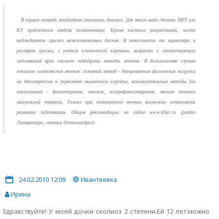
В первую очередь необходимо уточнить диагноз. Для этого надо сделать МРТ или
КТ проблемного отдела позвоночника. Кроме костных разрастаний, часто
наблюдаются грыжи межпозвонковых дисков. В зависимости от характера и
размеров грыжи, с учетом клинической картины, возраста и сопутствующих
заболеваний врач сможет подобрать методы лечения. В большинстве случаев
показано комплексное лечение: основной метод - дозированные физические нагрузки
на декомпрессию и укрепление мышечного корсета, вспомогательные методы (по
показаниям) - физиотерапия, массаж, иглорефлексотерапия, мягкие техники
мануальной терапии. Только при полноценном лечении возможно остановить
развитие заболевания. Общие рекомендации на сайте www.dikyl.ru (раздел
Литература, статья Остеохондроз).
24.02.2010 12:09
Ивантеевка
Ирина
Здравствуйте! У моей дочки сколиоз 2 степени.Ей 12 лет.можно