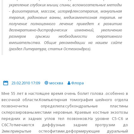
укрепление глубоких мышц спины, вспомогательные методы
- физиотерапия, массаж, иглорефлексотерапия, мануальная
терапия, радоновые ванны, медикаментозная терапия. не
получение полноценного лечение приведет к развитию
дегенеративно-дистрофических изменений, увеличению
размеров грыжии необходимости оперативного
вмешательства. Общие рекомендации на нашем сайте
(раздел Литература, статья Остеохондроз).
23.02.2010 17:09
москва
Флора
Мне 55 лет в настоящее время очень болит голова .особенно в
весочной области.Компьютнрная томография шейного отдела
позвоночнтка определила:субхондральные пластины
склерозированы.местами неровные. Краевые костные экзотозы
передних и задних углов тел позвонков.На уровне С5-С6 и
С6С7отмечаются диффузные задние протрузии до
2мм.прикрытые остеофитами.деформирующие дуральный