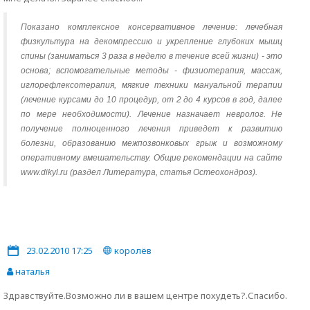
Показано комплексное консервативное лечение: лечебная
физкультура на декомпрессию и укрепление глубоких мышц
спины (заниматься 3 раза в неделю в течение всей жизни) - это
основа; вспомогательные методы - физиотерапия, массаж,
иглорефлексотерапия, мягкие техники мануальной терапии
(лечение курсами до 10 процедур, от 2 до 4 курсов в год, далее
по мере необходимости). Лечение назначает невролог. Не
получение полноценного лечения приведет к развитию
болезни, образованию межпозвонковых грыж и возможному
оперативному вмешательству. Общие рекомендации на сайте
www.dikyl.ru (раздел Литература, статья Остеохондроз).
23.02.2010 17:25
королёв
наталья
Здравствуйте.Возможно ли в вашем центре похудеть?.Спасибо.