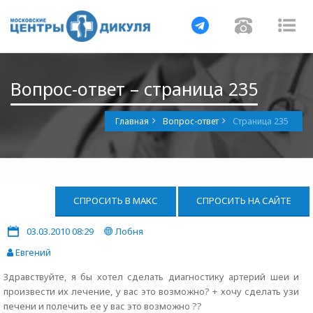
Навигация
Навигац
На
Вопрос-ответ – страница 235
Главная
Вопрос-ответ
Страница 235
СПРОСИТЬ В МАКС
СПРОСИТЬ НА САЙТЕ
03.03.2010 08:29
Лобня
Евгений
Здравствуйте, я бы хотел сделать диагностику артерий шеи и
произвести их лечение, у вас это возможно? + хочу сделать узи
печени и полечить ее у вас это возможно ??