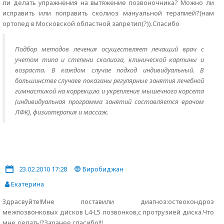
ли делать упражнения на вытяжение позвоночника? Можно ли
исправить или поправить сколиоз мануальной терапией?(нам
ортопед в Московской областной запретил(?)).Спасибо
Подбор методов лечения осуществляет лечащий врач с
учетом типа и степени сколиоза, клинической картины и
возраста. В каждом случае подход индивидуальный. В
большинстве случаев показаны регулярные занятия лечебной
гимнастикой на коррекцию и укрепление мышечного корсета
(индивидуальная программа занятий составляется врачом
ЛФК), физиотерапия и массаж.
23.02.2010 17:28
Биробиджан
Екатерина
Здрасвуйте!Мне поставили диагноз:остеохондроз
межпозвонковых дисков L4-L5 позвонков,c протрузией диска.Что
мне делать!?Заранее спасибо!!!