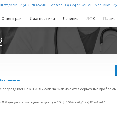
й стадион:
+7 (495) 783-57-00
|
Беляево:
+7(495)779-20-20
|
Марьино:
+7(
О центрах
Диагностика
Лечение
ЛФК
Пацие
3
Анатольевна
не посредственно к В.И. Дикулю,так как имеются серьезные проблем
к В.И.Дикулю по телефонам центра
(495) 779-20-20 ;
(495) 987-47-47