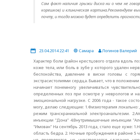
Сам факт наличия грыжи диска ни о чем не говор
корешков) и клиническая картина.Рекомендуем выс
почту, и тогда можно будет определить прогност
23.04.2014 22:41
Самара
Логинов Валерий
Характер боли (район крестцового отдела вдоль по
коже тела, или боль в зубе у которого удален нер
беспокойства, давление в виски головы с го
экстрасистолиями сердца. Бывает, что в положении с
начинает понемногу увеличиваться чувствитель
определенных поз при осмотре у неврологов и над
эмоциональной нагрузке. C 2006 года - такое сост
могу, делаю следующие: 1.Физиотерапия локально: 
режим транскраниальной электроанальгезии. 2.А
инъекции "Дона" 4.Внутримышечные инъекции "Алфл
"Имован" На сентябрь 2013 года, стало еще хуже: 1
область бедра. 2. Ночные пробуждения в районе 5 
не проявляется, но чувствовается сдавание не