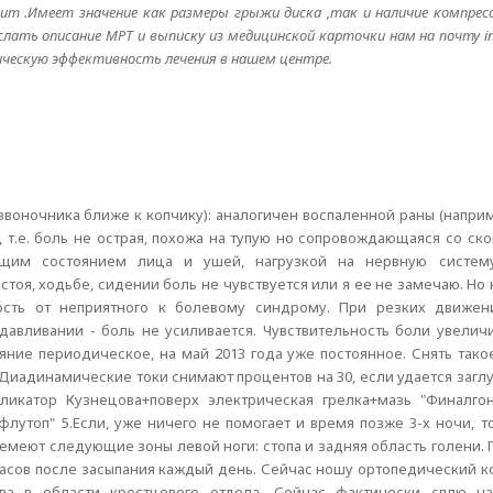
ит .Имеет значение как размеры грыжи диска ,так и наличие компресс
лать описание МРТ и выписку из медицинской карточки нам на почту in
ическую эффективность лечения в нашем центре.
звоночника ближе к копчику): аналогичен воспаленной раны (наприм
в, т.е. боль не острая, похожа на тупую но сопровождающаяся со ск
рящим состоянием лица и ушей, нагрузкой на нервную систе
тоя, ходьбе, сидении боль не чувствуется или я ее не замечаю. Но 
ность от неприятного к болевому синдрому. При резких движени
авливании - боль не усиливается. Чувствительность боли увеличи
ояние периодическое, на май 2013 года уже постоянное. Снять так
Диадинамические токи снимают процентов на 30, если удается загл
пликатор Кузнецова+поверх электрическая грелка+мазь "Финалго
утоп" 5.Если, уже ничего не помогает и время позже 3-х ночи, т
.Немеют следующие зоны левой ноги: стопа и задняя область голени.
часов после засыпания каждый день. Сейчас ношу ортопедический к
рва в области крестцового отдела. Сейчас фактически сплю на