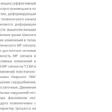
о мешка (эффективный
распространяющаяся по
рстие, деформирующая
 позвоночного канала
деляется деформация
ности вышеописанными
Мелкие грыжи Шмоля в
их изменений в телах
гического МР сигнала:
 с достаточно четкими
вность МР сигнала в
уктивных изменений и
 МР сигнал на Т2 ВИ и
зменений поястнично-
чника Невролог ГВКГ
ущение сердцебиения,
достаточные. Движения
ельных нарушений нет.
рных феноменов нет.
ндроз позвоночника с
характер процесса на