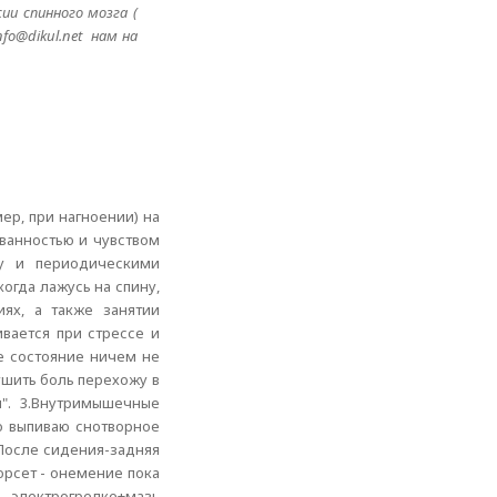
ии спинного мозга (
fo@dikul.net нам на
ер, при нагноении) на
ованностью и чувством
му и периодическими
когда лажусь на спину,
ях, а также занятии
вается при стрессе и
ое состояние ничем не
ушить боль перехожу в
н". 3.Внутримышечные
о выпиваю снотворное
 После сидения-задняя
орсет - онемение пока
 электрогрелке+мазь