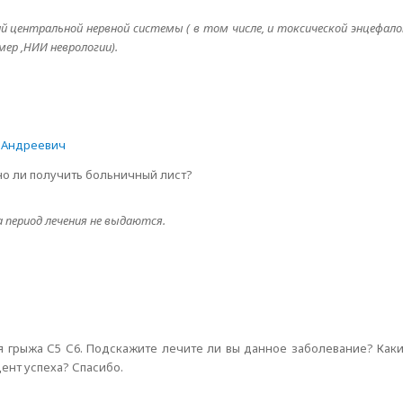
 центральной нервной системы ( в том числе, и токсической энцефал
ер ,НИИ неврологии).
 Андреевич
но ли получить больничный лист?
 период лечения не выдаются.
я грыжа С5 С6. Подскажите лечите ли вы данное заболевание? Как
ент успеха? Спасибо.