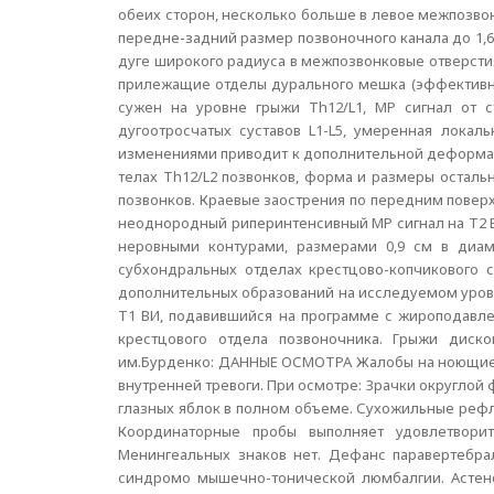
обеих сторон, несколько больше в левое межпозв
передне-задний размер позвоночного канала до 1,6
дуге широкого радиуса в межпозвонковые отверсти
прилежащие отделы дурального мешка (эффективны
сужен на уровне грыжи Th12/L1, МР сигнал от 
дугоотросчатых суставов L1-L5, умеренная локал
изменениями приводит к дополнительной деформац
телах Th12/L2 позвонков, форма и размеры остал
позвонков. Краевые заострения по передним поверх
неоднородный риперинтенсивный МР сигнал на Т2 В
неровными контурами, размерами 0,9 см в диа
субхондральных отделах крестцово-копчикового 
дополнительных образований на исследуемом уровн
Т1 ВИ, подавившийся на программе с жироподавл
крестцового отдела позвоночника. Грыжи диско
им.Бурденко: ДАННЫЕ ОСМОТРА Жалобы на ноющие б
внутренней тревоги. При осмотре: Зрачки округло
глазных яблок в полном объеме. Сухожильные рефл
Координаторные пробы выполняет удовлетворит
Менингеальных знаков нет. Дефанс паравертебра
синдромо мышечно-тонической люмбалгии. Астено