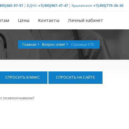
495)385-97-97
|
ВДНХ:
+7(495)987-47-47
|
Крылатское:
+7(495)779-30-30
нтам
Цены
Контакты
Личный кабинет
Главная
Вопрос-ответ
Страница 573
СПРОСИТЬ В МАКС
СПРОСИТЬ НА САЙТЕ
ы с позвоночником?