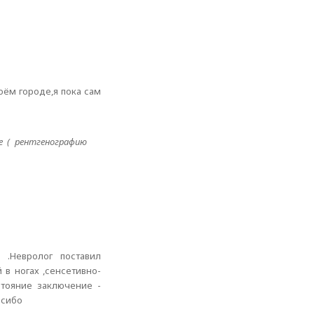
оём городе,я пока сам
е ( рентгенографию
 .Невролог поставил
в ногах ,сенсетивно-
мтояние заключение -
асибо