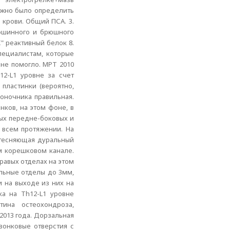
ожно было определить
 крови. Общий ПСА. 3.
рюшинного и брюшного
" реактивный белок 8.
пециалистам, которые
не помогло. МРТ 2010
2-L1 уровне за счет
пластинки (вероятно,
оночника правильная.
нков, на этом фоне, в
ых передне-боковых и
а всем протяжении. На
ттесняющая дуральный
м корешковом канале.
равых отделах на этом
альные отделы до 3мм,
 на выходе из них на
ка на Th12-L1 уровне
ина остеохондроза,
2013 года. Дорзальная
вонковые отверстия с