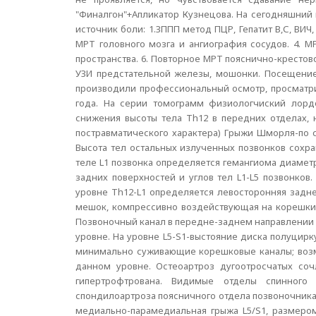
"Финалгон"+Апликатор Кузнецова. На сегодняшни
источник боли: 1.ЗППП метод ПЦР, Гепатит В,С, ВИ
МРТ головного мозга и ангиография сосудов. 4. 
пространства. 6. Повторное МРТ пояснично-крестово
УЗИ предстательной железы, мошонки. Посещение 
производили профессиональный осмотр, просматрив
года. На серии томограмм физиологчиский лорд
снижения высоты тела Th12 в передних отделах, 
постравматического характера) Грыжи Шморля-по с
Высота тел остальных излученных позвонков сохра
теле L1 позвонка определяется гемангиома диамет
задних поверхностей и углов тел L1-L5 позвонков
уровне Th12-L1 определяется левосторонняя задн
мешок, компрессивно воздействующая на корешки,
Позвоночный канал в передне-заднем направлении -
уровне. На уровне L5-S1-выстояние диска полуцир
минимально суживающие корешковые каналы; возмо
данном уровне. Остеоартроз дугоотросчатых соч
гипертрофтрована. Видимые отделы спинного 
спондилоартроза поясничного отдела позвоночника
медиально-парамедиальная грыжа L5/S1, размером