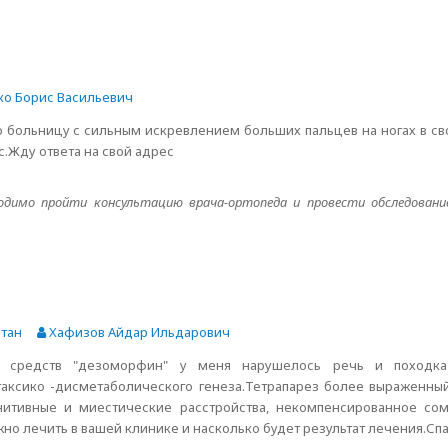
о Борис Васильевич
ю больницу с сильным искревлением больших пальцев на ногах в св
.Жду ответа на свой адрес
ходимо пройти консультацию врача-ортопеда и провести обследовани
стан
Хафизов Айдар Ильдарович
их средств "дезоморфин" у меня нарушелось речь и походка
ксико -дисметаболического генеза.Тетрапарез более выраженный 
нитивные и миестические расстройства, некомпенсированное со
о лечить в вашей клинике и насколько будет результат лечения.Сп