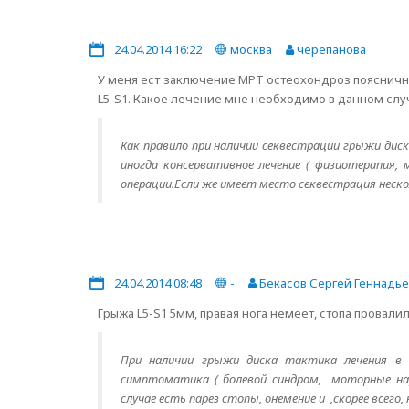
24.04.2014 16:22
москва
черепанова
У меня ест заключение МРТ остеохондроз поясничног
L5-S1. Какое лечение мне необходимо в данном сл
Как правило при наличии секвестрации грыжи ди
иногда консервативное лечение ( физиотерапия
операции.Если же имеет место секвестрация неско
24.04.2014 08:48
-
Бекасов Сергей Геннадь
Грыжа L5-S1 5мм, правая нога немеет, стопа провалил
При наличии грыжи диска тактика лечения в о
симптоматика ( болевой синдром, моторные нар
случае есть парез стопы, онемение и ,скорее всег