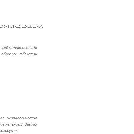
 L1-L2, L2-L3, L3-L4,
ю эффективность.Но
м образом избежать
.
я неврологическая
ое лечение.В Вашем
рохирурга.