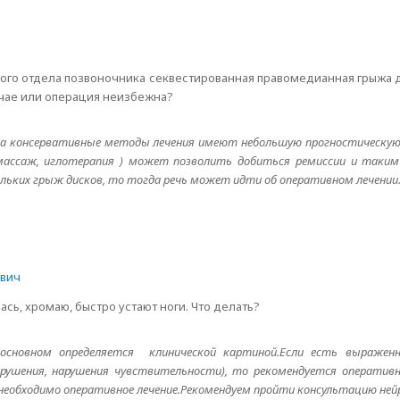
о отдела позвоночника секвестированная правомедианная грыжа диска
учае или операция неизбежна?
ска консервативные методы лечения имеют небольшую прогностическу
, массаж, иглотерапия ) может позволить добиться ремиссии и таки
льких грыж дисков, то тогда речь может идти об оперативном лечении
евич
ась, хромаю, быстро устают ноги. Что делать?
сновном определяется клинической картиной.Если есть выраженна
ушения, нарушения чувствительности), то рекомендуется оперативн
о, необходимо оперативное лечение.Рекомендуем пройти консультацию ней