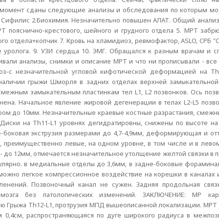
й момент сданы следующие анализы и обследования по которым м
Ч, Сифилис 2.Биохимия. Незначительно повышен АЛАТ. Общий анализ
МРТ пояснично-крестового, шейного и грудного отдела 5. МРТ заб
го отдела+копчик 7. Кровь на хламидиоз, ревмофактор, ASLO, CРБ "С
уролога. 9. УЗИ сердца 10. ЭМГ. Обращался к разным врачам и с
али анализы, снимки и описание МРТ и что ни прописывали - все 
оз-с незначительной угловой кифотической деформацией на Th1
наличии грыжи Шморля в задних отделах верхней замыкательной 
межным замыкательным пластинкам тел L1, L2 позвонков. Ось позв
нена. Начальное явление жировой дегенерации в телах L2-L5 позво
ром до 10мм. Незначительные краевые костные разрастания, смежн
. Диски на Th11-L1 уровнях дегидратировны, снижены по высоте н
е-боковая экструзия размерами до 4,7-4,9мм, деформирующая и о
 преимущественно левые, на одном уровне, в том числе и в лево
 до 12мм, отмечается незначительное утолщение желтой связки в п
кулярно. в медиальные отделы до 3,6мм, в задне-боковые форамин
жно легкое компрессионное воздействие на корешки в каналах и
ленений. Позвоночный канал не сужен. Задняя продольная связ
мозга без патологических изменений. ЗАКЛЮЧЕНИЕ: МР карт
ю Грыжа Th12-L1, протрузия МПД вышеописанной локализации. МРТ 
 0,4см, распространяющаяся по дуге широкого радиуса в межпоз