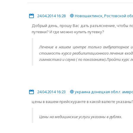
24.04.2014 16:28
Новошахтинск, Ростовской об
Добрый день, прошу Вас дать разъяснение, чтобы п
путевки? И где можно купить путевку?
Лечение в нашем центре только амбулаторное 
стоимость курса реабилитационного лечения вход
гимнастика и сауна ( по показаниям).Пройти курс 
24.04.2014 16:23
украина донецкая обл.г. амвр
цены в вашем прейскуранте в какой валюте указаны
Цены на медицинские услуги указаны в рублях.