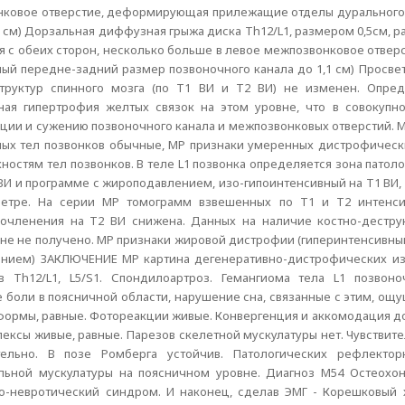
онковое отверстие, деформирующая прилежащие отделы дуральног
 см) Дорзальная диффузная грыжа диска Th12/L1, размером 0,5см, 
я с обеих сторон, несколько больше в левое межпозвонковое отве
й передне-задний размер позвоночного канала до 1,1 см) Просвет
структур спинного мозга (по T1 ВИ и T2 ВИ) не изменен. Опре
ьная гипертрофия желтых связок на этом уровне, что в совокуп
ии и сужению позвоночного канала и межпозвонковых отверстий. 
ьных тел позвонков обычные, МР признаки умеренных дистрофическ
ностям тел позвонков. В теле L1 позвонка определяется зона патоло
И и программе с жироподавлением, изо-гипоинтенсивный на Т1 ВИ,
метре. На серии МР томограмм взвешенных по Т1 и Т2 интенси
сочленения на Т2 ВИ снижена. Данных на наличие костно-дестр
е не получено. МР признаки жировой дистрофии (гиперинтенсивный
ением) ЗАКЛЮЧЕНИЕ МР картина дегенеративно-дистрофических и
в Th12/L1, L5/S1. Спондилоартроз. Гемангиома тела L1 позвоно
оли в поясничной области, нарушение сна, связанные с этим, ощ
й формы, равные. Фотореакции живые. Конвергенция и аккомодация 
ексы живые, равные. Парезов скелетной мускулатуры нет. Чувствит
ельно. В позе Ромберга устойчив. Патологических рефлекто
льной мускулатуры на поясничном уровне. Диагноз М54 Остеохо
-невротический синдром. И наконец, сделав ЭМГ - Корешковый 