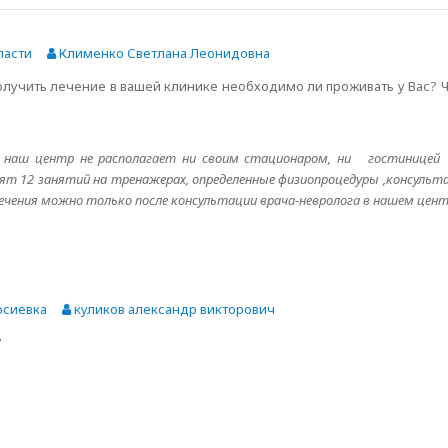
ласти
Клименко Светлана Леонидовна
олучить лечение в вашей клинике необходимо ли проживать у Вас? Ч
и наш центр не располагает ни своим стационаром, ни гостиницей
ят 12 занятий на тренажерах, определенные физиопроцедуры ,консульт
лечения можно только после консультации врача-невролога в нашем цент
осиевка
куликов александр викторович
?