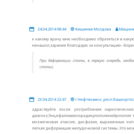
24.04.2014 08:44
Кишинев Молдова
Мищенк
к какому врачу мне необходимо обратиться и каку
ненашол,зарание благодарю за консультацию--Борис
При деформации стопы, в первую очередь, необ
стопы).
23.04.2014 22:47
г Нефтекамск ,респ Башкорто
здраствуйте после употребления наркотическ
диагноз;Энцефаломиелорадикулополинейропатия та
мозжечковая атаксия, дисфазия, выраженные ког
легкая деформация желудочковой системы .Это можн