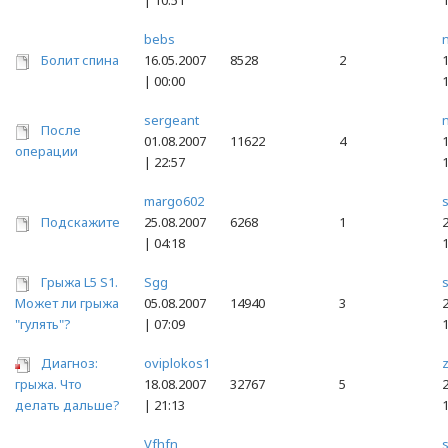
| 10:51
bebs
n
Болит спина
16.05.2007
8528
2
1
| 00:00
sergeant
n
После
01.08.2007
11622
4
1
операции
| 22:57
margo602
Подскажите
25.08.2007
6268
1
2
| 04:18
Грыжа L5 S1.
Sgg
Может ли грыжа
05.08.2007
14940
3
2
"гулять"?
| 07:09
Диагноз:
oviplokos1
грыжа. Что
18.08.2007
32767
5
2
делать дальше?
| 21:13
Vfhfn