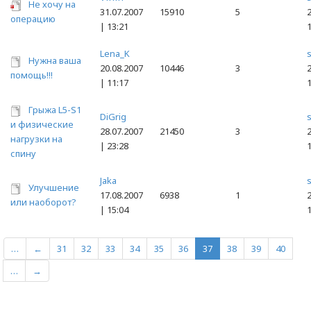
Не хочу на
31.07.2007
15910
5
2
операцию
| 13:21
Lena_K
Нужна ваша
20.08.2007
10446
3
2
помощь!!!
| 11:17
Грыжа L5-S1
DiGrig
и физические
28.07.2007
21450
3
2
нагрузки на
| 23:28
спину
Jaka
Улучшение
17.08.2007
6938
1
2
или наоборот?
| 15:04
…
←
31
32
33
34
35
36
37
38
39
40
…
→