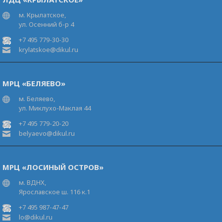
м. Крылатское,
ул. Осенний б-р 4
+7 495 779-30-30
krylatskoe@dikul.ru
МРЦ «БЕЛЯЕВО»
м. Беляево,
ул. Миклухо-Маклая 44
+7 495 779-20-20
belyaevo@dikul.ru
МРЦ «ЛОСИНЫЙ ОСТРОВ»
м. ВДНХ,
Ярославское ш. 116 к.1
+7 495 987-47-47
lo@dikul.ru