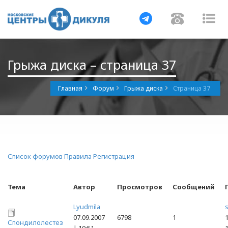
Навигация
Навигац
На
Грыжа диска – страница 37
Главная
Форум
Грыжа диска
Страница 37
Список форумов
Правила
Регистрация
Тема
Автор
Просмотров
Сообщений
Lyudmila
07.09.2007
6798
1
1
Спондилолестез