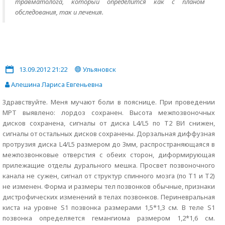
травматолога, который определится как с планом
обследования, так и лечения.
13.09.2012 21:22
Ульяновск
Алешина Лариса Евгеньевна
Здравствуйте. Меня мучают боли в пояснице. При проведении
МРТ выявлено: лордоз сохранен. Высота межпозвоночных
дисков сохранена, сигналы от диска L4/L5 по Т2 ВИ снижен,
сигналы от остальных дисков сохранены. Дорзальная диффузная
протрузия диска L4/L5 размером до 3мм, распространяющаяся в
межпозвонковые отверстия с обеих сторон, диформирующая
прилежащие отделы дурального мешка. Просвет позвоночного
канала не сужен, сигнал от структур спинного мозга (по Т1 и Т2)
не изменен. Форма и размеры тел позвонков обычные, признаки
дистрофических изменений в телах позвонков. Периневральная
киста на уровне S1 позвонка размерами 1,5*1,3 см. В теле S1
позвонка определяется гемангиома размером 1,2*1,6 см.