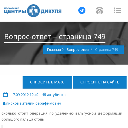
Навигация
Навигац
На
Вопрос-ответ – страница 749
Главная
Вопрос-ответ
Страница 749
СПРОСИТЬ В МАКС
СПРОСИТЬ НА САЙТЕ
17.09.2012 12:49
ахтубинск
писков виталий серафимович
сколько стоит операция по удалению вальгусной деформации
большого пальца стопы