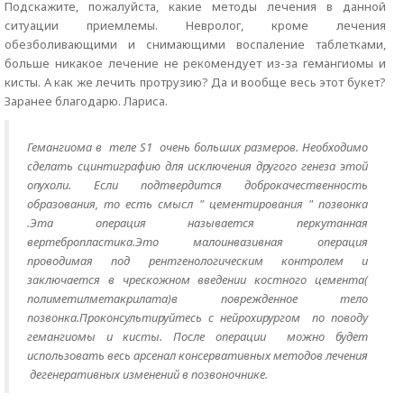
Подскажите, пожалуйста, какие методы лечения в данной
ситуации приемлемы. Невролог, кроме лечения
обезболивающими и снимающими воспаление таблетками,
больше никакое лечение не рекомендует из-за гемангиомы и
кисты. А как же лечить протрузию? Да и вообще весь этот букет?
Заранее благодарю. Лариса.
Гемангиома в теле S1 очень больших размеров. Необходимо
сделать сцинтиграфию для исключения другого генеза этой
опухоли. Если подтвердится доброкачественность
образования, то есть смысл " цементирования " позвонка
.Эта операция называется перкутанная
вертебропластика.Это малоинвазивная операция
проводимая под рентгенологическим контролем и
заключается в чрескожном введении костного цемента(
полиметилметакрилата)в поврежденное тело
позвонка.Проконсультируйтесь с нейрохирургом по поводу
гемангиомы и кисты. После операции можно будет
использовать весь арсенал консервативных методов лечения
дегенеративных изменений в позвоночнике.