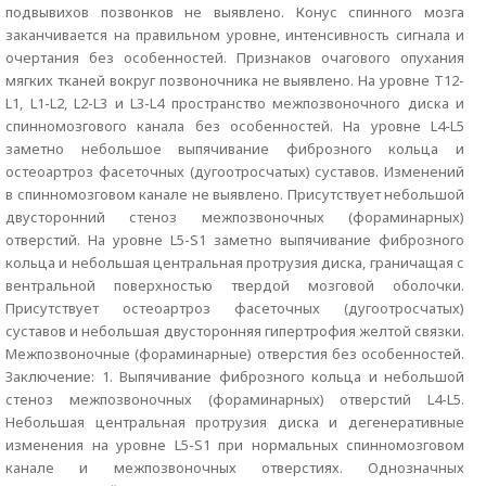
подвывихов позвонков не выявлено. Конус спинного мозга
заканчивается на правильном уровне, интенсивность сигнала и
очертания без особенностей. Признаков очагового опухания
мягких тканей вокруг позвоночника не выявлено. На уровне T12-
L1, L1-L2, L2-L3 и L3-L4 пространство межпозвоночного диска и
спинномозгового канала без особенностей. На уровне L4-L5
заметно небольшое выпячивание фиброзного кольца и
остеоартроз фасеточных (дугоотросчатых) суставов. Изменений
в спинномозговом канале не выявлено. Присутствует небольшой
двусторонний стеноз межпозвоночных (фораминарных)
отверстий. На уровне L5-S1 заметно выпячивание фиброзного
кольца и небольшая центральная протрузия диска, граничащая с
вентральной поверхностью твердой мозговой оболочки.
Присутствует остеоартроз фасеточных (дугоотросчатых)
суставов и небольшая двусторонняя гипертрофия желтой связки.
Межпозвоночные (фораминарные) отверстия без особенностей.
Заключение: 1. Выпячивание фиброзного кольца и небольшой
стеноз межпозвоночных (фораминарных) отверстий L4-L5.
Небольшая центральная протрузия диска и дегенеративные
изменения на уровне L5-S1 при нормальных спинномозговом
канале и межпозвоночных отверстиях. Однозначных