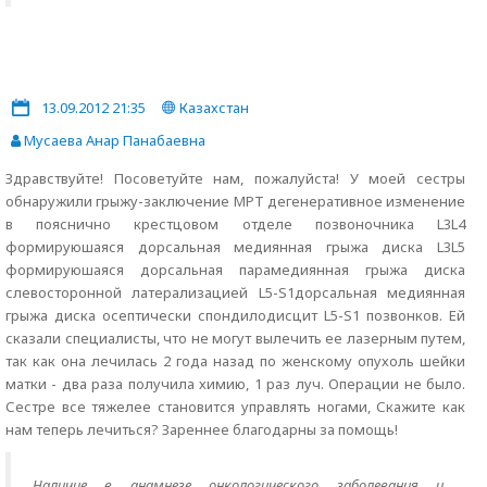
13.09.2012 21:35
Казахстан
Мусаева Анар Панабаевна
Здравствуйте! Посоветуйте нам, пожалуйста! У моей сестры
обнаружили грыжу-заключение МРТ дегенеративное изменение
в пояснично крестцовом отделе позвоночника L3L4
формируюшаяся дорсальная медиянная грыжа диска L3L5
формируюшаяся дорсальная парамедиянная грыжа диска
слевосторонной латерализацией L5-S1дорсальная медиянная
грыжа диска осептически спондилодисцит L5-S1 позвонков. Ей
сказали специалисты, что не могут вылечить ее лазерным путем,
так как она лечилась 2 года назад по женскому опухоль шейки
матки - два раза получила химию, 1 раз луч. Операции не было.
Сестре все тяжелее становится управлять ногами, Скажите как
нам теперь лечиться? Зареннее благодарны за помощь!
Наличие в анамнезе онкологического заболевания и