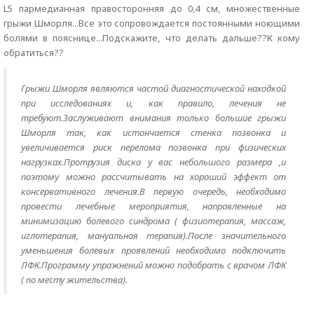
L5 пармедианная правосторонняя до 0,4 см, множественные
грыжи Шморля...Все это сопровождается постоянными ноющими
болями в пояснице...Подскажите, что делать дальше??К кому
обратиться??
Грыжи Шморля являются частой диагностической находкой
при исследованиях и, как правило, лечения не
требуют.Заслуживают внимания только большие грыжи
Шморля так, как истончается стенка позвонка и
увеличивается риск перелома позвонка при физических
нагрузках.Протрузия диска у вас небольшого размера ,и
поэтому можно рассчитывать на хороший эффект от
консервативного лечения.В первую очередь, необходимо
провести лечебные мероприятия, направленные на
минимизацию болевого синдрома ( физиотерапия, массаж,
иглотерапия, мануальная терапия).После значительного
уменьшения болевых проявлений необходимо подключить
ЛФК.Программу упражнений можно подобрать с врачом ЛФК
( по месту жительства).