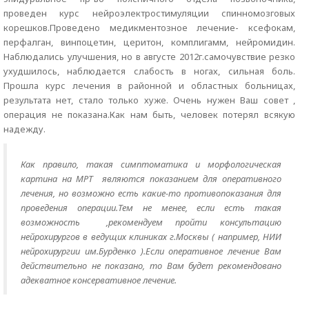
проведен курс нейроэлектростимуляции спинномозговых
корешков.Проведено медикментозное лечение- ксефокам,
перфалган, винпоцетин, церитон, комплигамм, нейромидин.
Наблюдались улучшения, но в августе 2012г.самочувствие резко
ухудшилось, наблюдается слабость в ногах, сильная боль.
Прошла курс лечения в районной и областных больницах,
результата нет, стало только хуже. Очень нужен Ваш совет ,
операция не показана.Как нам быть, человек потерял всякую
надежду.
Как правило, такая симптоматика и морфологическая
картина на МРТ являются показанием для оперативного
лечения, но возможно есть какие-то противопоказания для
проведения операции.Тем не менее, если есть такая
возможность ,рекомендуем пройти консультацию
нейрохирургов в ведущих клиниках г.Москвы ( например, НИИ
нейрохирургии им.Бурденко ).Если оперативное лечение Вам
действительно не показано, то Вам будет рекомендовано
адекватное консервативное лечение.