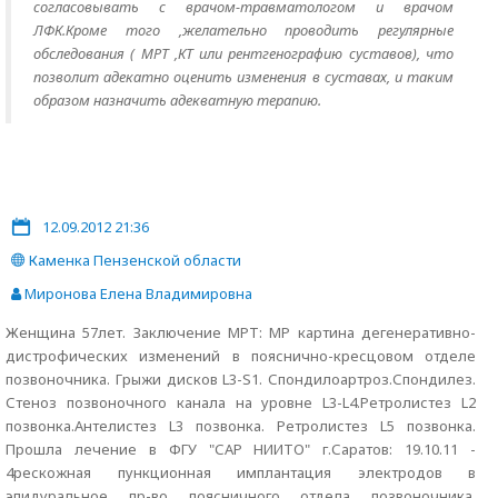
согласовывать с врачом-травматологом и врачом
ЛФК.Кроме того ,желательно проводить регулярные
обследования ( МРТ ,КТ или рентгенографию суставов), что
позволит адекатно оценить изменения в суставах, и таким
образом назначить адекватную терапию.
12.09.2012 21:36
Каменка Пензенской области
Миронова Елена Владимировна
Женщина 57лет. Заключение МРТ: МР картина дегенеративно-
дистрофических изменений в пояснично-кресцовом отделе
позвоночника. Грыжи дисков L3-S1. Спондилоартроз.Спондилез.
Стеноз позвоночного канала на уровне L3-L4.Ретролистез L2
позвонка.Антелистез L3 позвонка. Ретролистез L5 позвонка.
Прошла лечение в ФГУ "САР НИИТО" г.Саратов: 19.10.11 -
4рескожная пункционная имплантация электродов в
эпидуральное пр-во поясничного отдела позвоночника,