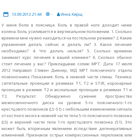
13.09.2012 21:44
-
Инна Хирщ
У меня боли в пояснице. Боль в правой ноге доходит ниже
колена. Боль усиливается в вертикальном положении. 1. Сколько
времени мне нужно находиться на постельном режиме? 2. Какие
упражнения делать сейчас и делать ли? 3. Какое лечение
необходимо? 4. Что делать нельзя? 5. Сколько времени
занимает курс лечения в вашей клинике? 6. Сколько обычно
стоит лечение у вас? Прикладываю сопию МРТ. Дата: 17 июля
2012 Направил: Стивен Диенер, МД МРТ поясничного отдела
позвоночника Показания: боль в нижней части спины. Техника:
саггитальные проекции в режимах Т1, Т2 и STIR, коронарные
проекции в режиме Т2 и аксиальные проекции в режимах Т1 и
Т2. Результат: Обнаружено сужение пространства
межпозвоночного диска на уровне 5-го поясничного-1-го
крестцового позвонков (L5-S1) с небольшим изменением сигнала
от костного мозга в нижней части тела 5-го поясничного позвонка
(L5) и верхней части тела 1-го крестцового позвонка (S1). Это
может быть вторичным явлением вследствие дегенеративных
изменений. Признаков острых компрессионных переломов или