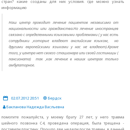
стран? какие созданы для них условия. где можно узнать
информацию
Наш центр проводит лечение пациентов независимо от
национальности или гражданства.Но лечение иностранцев
связано с определенными языковыми проблемами ( у нас есть
сотрудники ,которые владеют английским языком, но
другими европейскими языками у нас не владеют).Кроме
того, у центра нет своего стационара или своей гостиницы (
пансионата) так ,как лечение в наших центрах только
амбулаторное.
02.07.2012 20:51
Бердск
Бакланова Надежда Васльевна
помогите пожалуйста, у моему брату 27 лет, у него травма
шейного позвонка С4, проведена операция, была трещена -
поставили пластину. Прошло две недели после травмы, в данный