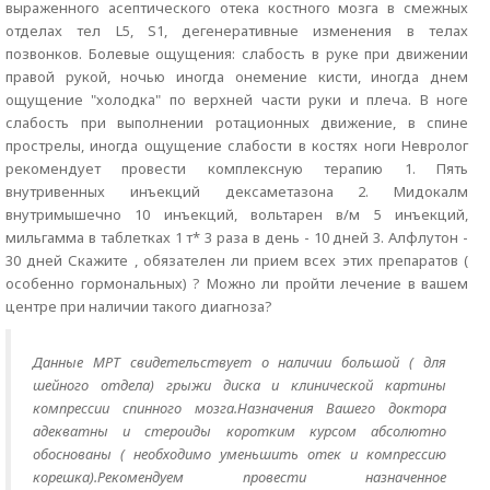
выраженного асептического отека костного мозга в смежных
отделах тел L5, S1, дегенеративные изменения в телах
позвонков. Болевые ощущения: слабость в руке при движении
правой рукой, ночью иногда онемение кисти, иногда днем
ощущение "холодка" по верхней части руки и плеча. В ноге
слабость при выполнении ротационных движение, в спине
прострелы, иногда ощущение слабости в костях ноги Невролог
рекомендует провести комплексную терапию 1. Пять
внутривенных инъекций дексаметазона 2. Мидокалм
внутримышечно 10 инъекций, вольтарен в/м 5 инъекций,
мильгамма в таблетках 1 т* 3 раза в день - 10 дней 3. Алфлутон -
30 дней Скажите , обязателен ли прием всех этих препаратов (
особенно гормональных) ? Можно ли пройти лечение в вашем
центре при наличии такого диагноза?
Данные МРТ свидетельствует о наличии большой ( для
шейного отдела) грыжи диска и клинической картины
компрессии спинного мозга.Назначения Вашего доктора
адекватны и стероиды коротким курсом абсолютно
обоснованы ( необходимо уменьшить отек и компрессию
корешка).Рекомендуем провести назначенное