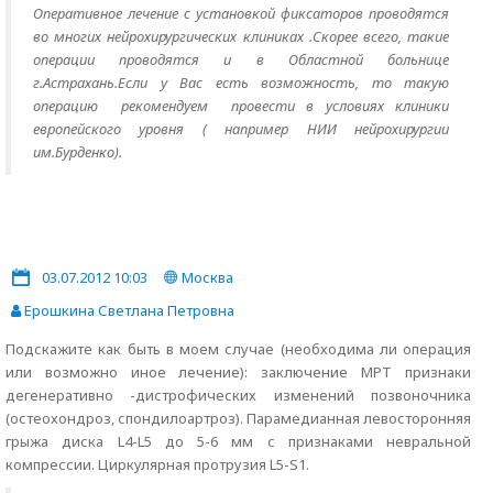
Оперативное лечение с установкой фиксаторов проводятся
во многих нейрохирургических клиниках .Скорее всего, такие
операции проводятся и в Областной больнице
г.Астрахань.Если у Вас есть возможность, то такую
операцию рекомендуем провести в условиях клиники
европейского уровня ( например НИИ нейрохирургии
им.Бурденко).
03.07.2012 10:03
Москва
Ерошкина Светлана Петровна
Подскажите как быть в моем случае (необходима ли операция
или возможно иное лечение): заключение МРТ признаки
дегенеративно -дистрофических изменений позвоночника
(остеохондроз, спондилоартроз). Парамедианная левосторонняя
грыжа диска L4-L5 до 5-6 мм с признаками невральной
компрессии. Циркулярная протрузия L5-S1.