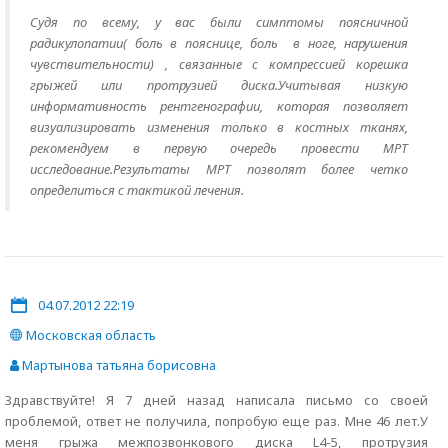
Судя по всему, у вас были симптомы поясничной
радикулопатии( боль в пояснице, боль в ноге, нарушения
чувствительности) , связанные с компрессией корешка
грыжей или протрузией диска.Учитывая низкую
информативность рентгенографии, которая позволяет
визуализировать изменения только в костных тканях,
рекомендуем в первую очередь провести МРТ
исследование.Результаты МРТ позволят более четко
определиться с тактикой лечения.
04.07.2012 22:19
Московская область
Мартынова татьяна борисовна
Здравствуйте! Я 7 дней назад написала письмо со своей
проблемой, ответ не получила, попробую еще раз. Мне 46 лет.У
меня грыжа межпозвонкового диска L4-5, протрузия