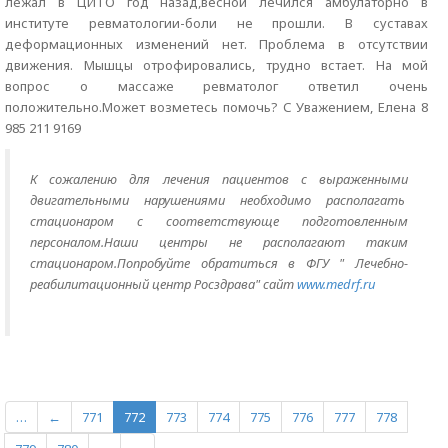
лежал в ЦИТО год назад,весной лечился амбулаторно в
институте ревматологии-боли не прошли. В суставах
деформационных изменений нет. Проблема в отсутствии
движения. Мышцы отрофировались, трудно встает. На мой
вопрос о массаже ревматолог ответил очень
положительно.Может возметесь помочь? С Уважением, Елена 8
985 211 9169
К сожалению для лечения пациентов с выраженными
двигательными нарушениями необходимо располагать
стационаром с соответствующе подготовленным
персоналом.Наши центры не располагают таким
стационаром.Попробуйте обратиться в ФГУ " Лечебно-
реабилитационный центр Росздрава" сайт
www.medrf.ru
…
←
771
772
773
774
775
776
777
778