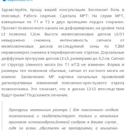
Здравствуйте, прошу вашей консультации. Беспокоит боль в
пояснице. Работа сидячая. Сделала МРТ: На серии МРТ,
взвешенных по Т1 и Т2 в двух проекциях лордоз сохранен.
Просвет позвоночного канала не деформирован, на уровне тела
L3 позвонка 1,3см. Высота межпозвонковых дисков L5/S1
невыражено снижена, интенсивность сигнала от
межпозвонковых дисков исследуемой зоны по Т2ВИ
неравномерно снижена в периферических отделах. Дорзальные
диффузные протрузии дисков L3-L5, размерами до 0,2 см. Сигнал
от структур спинного мозга (по Т1 иТ2) не изменен. Форма и
размеры тел позвонков обычные, сигнал от костного мозга не
измене. Заключение: МР картина начальных проявлений
дегенеративных изменений пояснично-крестцового отдела
позвоночника. Это означает, что в дисках L3-L5 впоследствии
будут грыжи? Подскажите лечение.
Протрузии маленького размера ( для поясничного отдела
позвоночника) и свидетельствуют только о начальных
признаках остеохондроза.Болевой синдром в Вашем случае ,
судя по всему ,обусловлен не протрузиями, а мышечно-