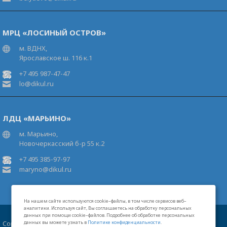
МРЦ «ЛОСИНЫЙ ОСТРОВ»
м. ВДНХ,
Ярославское ш. 116 к.1
+7 495 987-47-47
lo@dikul.ru
ЛДЦ «МАРЬИНО»
м. Марьино,
Новочеркасский б-р 55 к.2
+7 495 385-97-97
maryno@dikul.ru
На нашем сайте используются cookie–файлы, в том числе сервисов веб–
аналитики. Используя сайт, Вы соглашаетесь на обработку персональных
данных при помощи cookie–файлов. Подробнее об обработке персональных
Copyright 2026 Московские центры В.И.Дикуля®
данных вы можете узнать в
Политике конфиденциальности
.