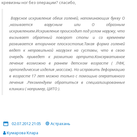
кревизны ног без операции? спасибо,
Варусное искривление обеих голеней, напоминающих букву О
,называется варусным или О образным
искривлением.Искривление происходит под углом наружу, что
вызывает обратный поворот стопы и со временем
развивается вторичное плоскостопие.Такая форма голеней
ведет к неправильной нагрузке на суставы, что в свою
очередь приведет к развитию артрита.Консервативное
лечение возможно в раннем детском возрасте ( ЛФК,
ортопедические изделия ,массаж). Но исправить деформацию
в возрасте 17 лет можно только с помощью оперативного
лечения .Рекомендуем обратиться в специализированные
клиники ( например, ЦИТО ).
02.07.2012 21:05
Астрахань
Кумарова Клара