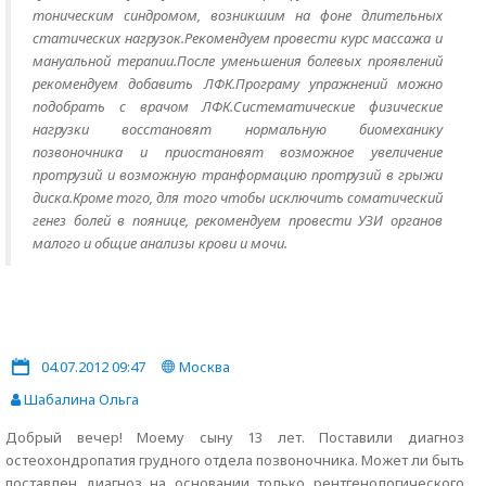
тоническим синдромом, возникшим на фоне длительных
статических нагрузок.Рекомендуем провести курс массажа и
мануальной терапии.После уменьшения болевых проявлений
рекомендуем добавить ЛФК.Програму упражнений можно
подобрать с врачом ЛФК.Систематические физические
нагрузки восстановят нормальную биомеханику
позвоночника и приостановят возможное увеличение
протрузий и возможную транформацию протрузий в грыжи
диска.Кроме того, для того чтобы исключить соматический
генез болей в поянице, рекомендуем провести УЗИ органов
малого и общие анализы крови и мочи.
04.07.2012 09:47
Москва
Шабалина Ольга
Добрый вечер! Моему сыну 13 лет. Поставили диагноз
остеохондропатия грудного отдела позвоночника. Может ли быть
поставлен диагноз на основании только рентгенологического