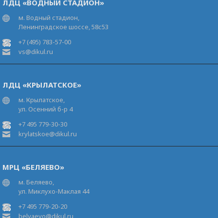
ЛДЦ «ВОДНЫЙ СТАДИОН»
м. Водный стадион,
Ленинградское шоссе, 58с53
+7 (495) 783-57-00
vs@dikul.ru
ЛДЦ «КРЫЛАТСКОЕ»
м. Крылатское,
ул. Осенний б-р 4
+7 495 779-30-30
krylatskoe@dikul.ru
МРЦ «БЕЛЯЕВО»
м. Беляево,
ул. Миклухо-Маклая 44
+7 495 779-20-20
belyaevo@dikul.ru