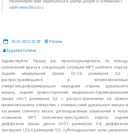
Рекомендуем Вам обратиться в центр Дикуля в Останкино (
сайт
www.dikul.ru
).
03.07.2012 23:28
Рязань
Будаева Галина
Здравствуйте! Прошу вас проконсультировать по поводу
назначений врача в следующей ситуации МРТ шейного отдела:
Задняя медиальная грыжа C5-C6 размером 0,3 ,
распространяющаяся в межпозвонковые
отверстия,деформирующая передние отделы дурального
мешка, задняя правосторонняя медиально-парамедиальная
грыжа с6/с7 размером 0,5 с распространением на правое
межпозвонковое отверстие, с компрессией дурального мешка и
касанием спинного мозга, дегенераьтвные изменения в телах
позвонков. МРТ пояснично-крестцового отдела: задняя
диффузная грыжа диска L5/S1 размером 0.4, диффузная
протрузия L3/L4 размером 0.3, субхондральные зоны умеренно