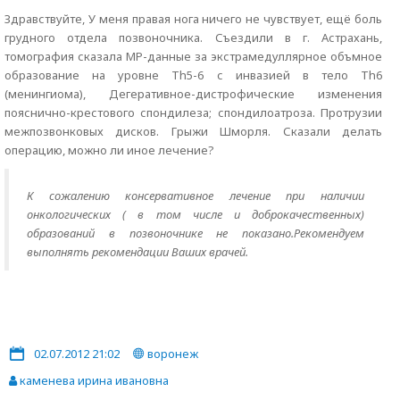
Здравствуйте, У меня правая нога ничего не чувствует, ещё боль
грудного отдела позвоночника. Съездили в г. Астрахань,
томография сказала МР-данные за экстрамедуллярное объмное
образование на уровне Th5-6 с инвазией в тело Th6
(менингиома), Дегеративное-дистрофические изменения
пояснично-крестового спондилеза; спондилоатроза. Протрузии
межпозвонковых дисков. Грыжи Шморля. Сказали делать
операцию, можно ли иное лечение?
К сожалению консервативное лечение при наличии
онкологических ( в том числе и доброкачественных)
образований в позвоночнике не показано.Рекомендуем
выполнять рекомендации Ваших врачей.
02.07.2012 21:02
воронеж
каменева ирина ивановна