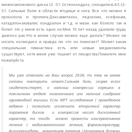
межпозвонкового диска L5 -S1. Остеохондроз, спондилезL4-5 L5-
S1. Сильные боли в области ягодици и нога. Все что можно я
проколола и пропила.Дексамитазон, ледокоин, ксефокам,
катадалон.мовалис хондралон и т.д. и мази. как болело так и
болит .Но у меня есть одно но.Мне 10 лет назад удалили грудь
диагноз рак.Что в моем случае можно еще делать? Можно ли
носить космодиск и правда ли что он помогает? Может какая
специальная гимнастика есть или новые медикоменты
существуют, хотя меня уже тошнит от лекарства.Помогите мне
пожалуйста.
Мы уже отвечали на Ваш вопрос 29.06. Но тем не менее
готовы повторить ответ.
Сильная боль, скорее всего
свидетельствует, о наличии компрессии корешка в
поясничном отделе позвоночника или наличие синдрома
грушевидной мышцы Если МРТ исследование ( проведенное
недавно ) позволило исключить вторичный характер
поражения дисков и компрессия носит дискогенный
характер, то тогда можно провести консервативное
лечение ( медикаментозное лечение, фармакопунктуру,
физиопроцедуры, мануальная терапия ).Назначения должны