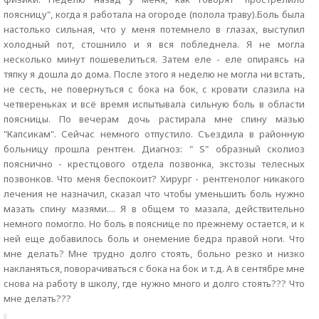
поясницу", когда я работала на огороде (полола траву).Боль была
настолько сильная, что у меня потемнело в глазах, выступил
холодный пот, стошнило и я вся побледнела. Я не могла
несколько минут пошевелиться. Затем еле - еле опираясь на
тяпку я дошла до дома. После этого я неделю не могла ни встать,
не сесть, не повернуться с бока на бок, с кровати слазила на
четвереньках и всё время испытывала сильную боль в области
поясницы. По вечерам дочь растирала мне спину мазью
"Капсикам". Сейчас немного отпустило. Съездила в районную
больницу прошла рентген. Диагноз: " S" образный сколиоз
пояснично - крестцового отдела позвонка, экстозы телесных
позвонков. Что меня беспокоит? Хирург - рентгенолог никакого
лечения не назначил, сказал что чтобы уменьшить боль нужно
мазать спину мазями.... Я в общем то мазала, действительно
немного помогло. Но боль в пояснице по прежнему остается, и к
ней еще добавилось боль и онемение бедра правой ноги. Что
мне делать? Мне трудно долго стоять, больно резко и низко
накланяться, поворачиваться с бока на бок и т.д. А в сентябре мне
снова на работу в школу, где нужно много и долго стоять??? Что
мне делать???