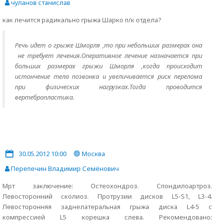
чуланов станислав
как лечится радикально грыжа Шарко п/к отдела?
Речь идет о грыже Шморля ,то при небольших размерах она
не требует лечения.Оперативное лечение назначается при
больших размерах грыжи Шморля ,когда происходит
истончение тела позвонка и увеличивается риск перелома
при физических нагрузках.Тогда проводится
вертебропластика.
30.05.2012 10:00
Москва
Перепечин Владимир Семёнович
Мрт заключение: Остеохондроз. Спондилоартроз.
Левосторонний сколиоз. Протрузии дисков L5-S1, L3-4.
Левосторонняя заднелатеральная грыжа диска L4-5 с
компрессией L5 корешка слева. Рекомендовано: