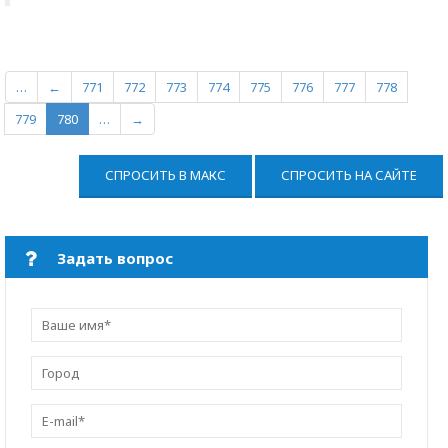
…
←
771
772
773
774
775
776
777
778
779
780
…
→
СПРОСИТЬ В МАКС
СПРОСИТЬ НА САЙТЕ
Задать вопрос