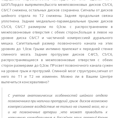
ШОП:Лордоз выпрямлен,Высота межпозвонковых дисков С5/С6,
С6/С7 снижена, остальных дисков сохранена. Сигналы от дисков
шейного отдела по Т2 снижены. Задняя продольная связка
уплотнена. Задние медиально-парамедиальные грыжи дисков
С5/С6, С6/С7 размером по 0,3см. с распространением в
межпозвонковые отверстия с обеих сторон,больше в левое на
уровне диска С6/С7 и частичной компрессией дурального
мешка. Сагиттальный размер позвоночного канала на этих
уровнях до 1,0см. Грыжи интимно прилежат к передней стенке
спинного мозга. Задние протрузии дисков С4/С5, С5/С6,
распространяющиеся в межпозвонковые отверстия с обеих
сторон размерами до 0,2см. ПРосвет позвоночного канала сужен
на уровне грыж и протрузий. Спинной мозг структурен,сигнал от
него по Т1 и Т2 не изменен. Можно ли в Вашем Центре
вылечиться консервативно?
С учетом анатомических особенностей шейного отдела
позвоночника при наличии протрузий ,грыж дисков возможно
компрессионное воздействие не только на спинной мозг, но и
и на позвоночные артерии ,что может приводить к
нарушению кровобращения в бассейнах этих артерий.Кроме