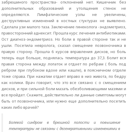
забрюшиного пространства- отклонений нет. Кишечник без
дополнительных образований и утолщения стенок не
определяются. Лимфатические узлы не увеличены,
деструктивных изменений в костных стуктурах не выявлено.
Сделала узи малого таза. Заключение гинеколога -эндометриоз,
правосторонний аднексит. Прошла курс лечения антибиотиками.
Ост диагноз-эндометриоз. Но боли в правой стороне так и не
ушли. Посетила невролога, сказал смещение позвоночника в
правую сторону. Прошла 6 курсов вправления дисков, но боль
теперь еще больше, поднялась температура до 37,3. Болит вся
правая сторона между лопаток и отдает по ребрам ( боль под
ребром при глубоком вдохе или кашле), в поясничном отделе
тоже справа. При нажатии отдает вправо в низ живота, по бедру
как колики. Врач говорит, что это все связано с о смещением
дисков, и при сильной боли мазать обезболивающими мазями и
все пройдет. Скажите, действительно ли данные симптомы могут
быть от позвоночника, или нужно еще дополнительно посетить
каких либо врачей?
Болевой синдром в брюшной полости и повышение
температуры не связаны с дегенеративными изменениями в