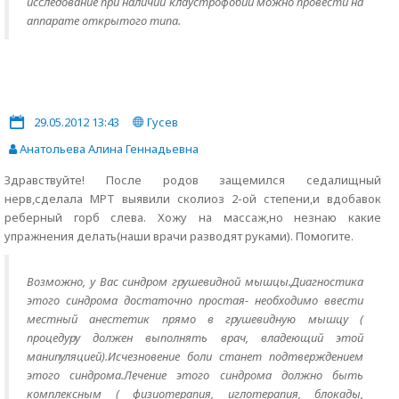
исследование при наличии клаустрофобии можно провести на
аппарате открытого типа.
29.05.2012 13:43
Гусев
Анатольева Алина Геннадьевна
Здравствуйте! После родов защемился седалищный
нерв,сделала МРТ выявили сколиоз 2-ой степени,и вдобавок
реберный горб слева. Хожу на массаж,но незнаю какие
упражнения делать(наши врачи разводят руками). Помогите.
Возможно, у Вас синдром грушевидной мышцы.Диагностика
этого синдрома достаточно простая- необходимо ввести
местный анестетик прямо в грушевидную мышцу (
процедуру должен выполнять врач, владеющий этой
манипуляцией).Исчезновение боли станет подтверждением
этого синдрома.Лечение этого синдрома должно быть
комплексным ( физиотерапия, иглотерапия, блокады,