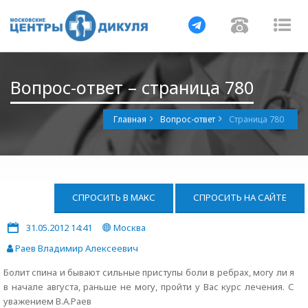
Навигация
Навигац
На
Вопрос-ответ – страница 780
Главная
Вопрос-ответ
Страница 780
СПРОСИТЬ В МАКС
СПРОСИТЬ НА САЙТЕ
31.05.2012 14:41
Москва
Раев Владимир Алексеевич
Болит спина и бывают сильные приступы боли в ребрах, могу ли я
в начале августа, раньше не могу, пройти у Вас курс лечения. С
уважением В.А.Раев