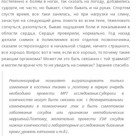
постепенно к болям в ногах, так сказать на погоду, добавились
судорги, не часто, но бывает, стало бывать и на руках. Спортом
спустя время, все таки занялась, но при нагрузке на спину,
зачастую на следующий день ломота во всем теле, тяжеловато
согнуться, разогнуться, бываю ощущения боли и покалывания в
области сердца. Сердце проверили, нормально. Год назад
делали снимок в поликлинике всех отделов позвоночника,
сказали остерохондроз в начальной стадии, ничего страшного,
все хорошо. Вопрос вот в чем, если все хорошо, то почему такие
реакции организма? Может ли это быть связанно с той травмой?
и могли ли врачи что то не увидеть на снимках? Заранее спасибо.
Рентгенография позволяет визуализировать только
изменения в костных тканях и ,поэтому в первую очередь
необходимо провести МРТ исследование.Судороги в
конечностях могут быть связаны как с дегенеративными
изменениями в позвоночнике ,так и быть симптомом
заболевания сосудов или признаком метаболических
нарушений.Поэтому, желательно провести УЗИ сосудов
нижних конечностей и лабораторные исследования( биохимия
крови ,уровень катионов и т.д.) .