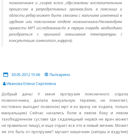
позвоночнике и ,скорее всего ,обусловлены воспалительным
процессом в репродуктивных органах.Боль в пояснице и
области ребер может быть связаны с наличием изменений в
грудном или поясничном отделе позвоночника.Рекомендуем
провести МРТ исследование.Но в первую очередь необходимо
разобраться с причиной повышения температуры (
консультация гинеколога ,хирурга).
30.05.2012 15:06
Лыткарино
Иванова Елена Сергеевна
Добрый день! У меня протрузия поясничного отдела
позвоночника, делала мануальную терапию, не помогает,
постоянно выходит позвонок( мрт и ко врачу не ходила, только
мануальщик) Сейчас начались боли в левом боку и левом
тазобедренном суставе где седалищный нерв(я не врач может
не правильно пишу), и еще отдает все это в левый яичник. Может
ли это быть от протрузии? мучает кишечник (запоры и вздутие)