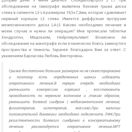
Добрый день! У меня диагноз "Спондилоартроз 2 ст. При
обследовании на тамографе выявлена боковая грыжа диска
слева в сигменте L3-L4 размером 19,5х7,2мм, которая сдавливает
нервный корешок L3 слева. Имеется диффузная протрузия
межпозвонкового диска L4-L5 Каково необходимо лечение в
моем случае и нужна ли операция? Мне прописали таблетки
Хондролон, Мидокалм, Нейромультивит. Возможно ли
обследование на манографе если я панически боюсь замкнутого
пространства и темноты. Заранее благодарна Вам за ответ. С
уважением Барласова Любовь Викторовна..
Грыжа достаточно больших размеров но не секвестрирована
и поэтому есть определенные шансы избежать
оперативного лечения.В первую очередь необходимо
уменьшить компрессию корешка , восстановить
проводимость по нервным волокнам и ,таким образом,
уменьшить болевой синдром ( медикаментозное лечение,
физиотерапия, иглотерапия, массаж).При наличии
положительной динамики необходимо подключить ЛФК.При
резистентности болевого синдрома к консервативному
лечению рекомендуется оперативное лечение.МРТ