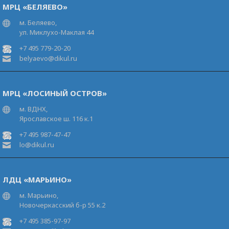
МРЦ «БЕЛЯЕВО»
м. Беляево,
ул. Миклухо-Маклая 44
+7 495 779-20-20
belyaevo@dikul.ru
МРЦ «ЛОСИНЫЙ ОСТРОВ»
м. ВДНХ,
Ярославское ш. 116 к.1
+7 495 987-47-47
lo@dikul.ru
ЛДЦ «МАРЬИНО»
м. Марьино,
Новочеркасский б-р 55 к.2
+7 495 385-97-97