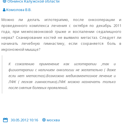
Обнинск Калужской области
Комолова В.В.
Можно ли делать иглотерапию, после онкооперации и
проведенного комплекса лечения с октября по декабрь 2011
года, при межпозвонковой грыже и воспалении седалищного
нерва? Сканирование костей не выявило метастаз. Следует ли
начинать лечебную гимнастику, если сохраняется боль в
икроножной мышце?
К сожалению применение как иглотерапии ,так и
физиотерапии с наличием онкологии не желательно ( даже
если нет метастаз).Возможно медикаментозное лечение и
ЛФК ( легкая гимнастика).ЛФК можно назначать только
после снятия болевых проявлений.
30.05.2012 10:16
москва