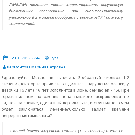
ЛФК).ЛФК поможет также корректировать нарушенную
биомеханику позвоночника при сколиозе.Программу
упражнений Вы можете подобрать с врачом ЛФК ( по месту
жительства).
28.05.2012 22:47
Тула
Лермонтова Марина Петровна
Здравствуйте! Можно ли вылечить S-образный сколиоз 1-2
степени (некоторые врачи ставят диагноз - нарушение осанки) у
девочки 16 лет ( 16 лет исполнится в июне, сейчас ей - 15). При
горизонтальном положении тела никакого искривления не
видно,а на снимке, сделанный вертикально, и стоя видно. В чем
будет заключаться лечение?Сколько займет времени
непрерывная гимнастика?
У Вашей дочери умеренный сколиоз (1- 2 степени) и еще не