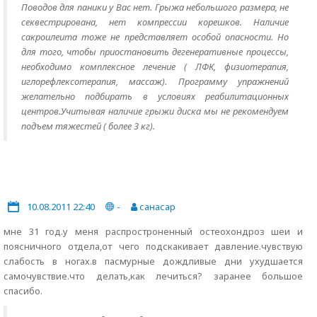
Поводов для паники у Вас нет. Грыжа небольшого размера, не
секвестрирована, нет компрессии корешков. Наличие
сакроилеита тоже не представляет особой опасности. Но
для того, чтобы приостановить дегенеративные процессы,
необходимо комплексное лечение ( ЛФК, физиотерапия,
иглорефлексотерапия, массаж). Программу упражнений
желательно подбирать в условиях реабилитационных
центров.Учитывая наличие грыжи диска мы не рекомендуем
подъем тяжестей ( более 3 кг).
10.08.2011 22:40
-
санасар
мне 31 год.у меня распростроненный остеохондроз шеи и
поясничного отдела,от чего подскакивает давление.чувствую
слабость в ногах.в пасмурные дождливые дни ухудшается
самочувствие.что делать,как лечиться? заранее большое
спасибо.