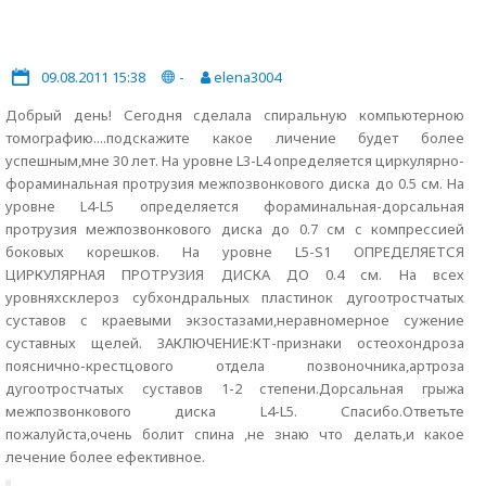
09.08.2011 15:38
-
elena3004
Добрый день! Сегодня сделала спиральную компьютерною
томографию....подскажите какое личение будет более
успешным,мне 30 лет. На уровне L3-L4 определяется циркулярно-
фораминальная протрузия межпозвонкового диска до 0.5 см. На
уровне L4-L5 определяется фораминальная-дорсальная
протрузия межпозвонкового диска до 0.7 см с компрессией
боковых корешков. На уровне L5-S1 ОПРЕДЕЛЯЕТСЯ
ЦИРКУЛЯРНАЯ ПРОТРУЗИЯ ДИСКА ДО 0.4 см. На всех
уровняхсклероз субхондральных пластинок дугоотростчатых
суставов с краевыми экзостазами,неравномерное сужение
суставных щелей. ЗАКЛЮЧЕНИЕ:КТ-признаки остеохондроза
пояснично-крестцового отдела позвоночника,артроза
дугоотростчатых суставов 1-2 степени.Дорсальная грыжа
межпозвонкового диска L4-L5. Спасибо.Ответьте
пожалуйста,очень болит спина ,не знаю что делать,и какое
лечение более ефективное.