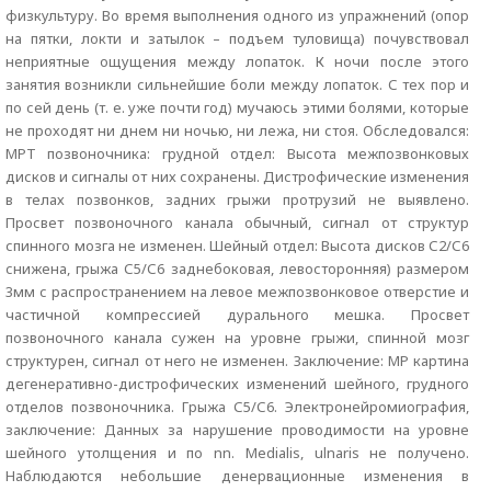
физкультуру. Во время выполнения одного из упражнений (опор
на пятки, локти и затылок – подъем туловища) почувствовал
неприятные ощущения между лопаток. К ночи после этого
занятия возникли сильнейшие боли между лопаток. С тех пор и
по сей день (т. е. уже почти год) мучаюсь этими болями, которые
не проходят ни днем ни ночью, ни лежа, ни стоя. Обследовался:
МРТ позвоночника: грудной отдел: Высота межпозвонковых
дисков и сигналы от них сохранены. Дистрофические изменения
в телах позвонков, задних грыжи протрузий не выявлено.
Просвет позвоночного канала обычный, сигнал от структур
спинного мозга не изменен. Шейный отдел: Высота дисков С2/С6
снижена, грыжа С5/С6 заднебоковая, левосторонняя) размером
3мм с распространением на левое межпозвонковое отверстие и
частичной компрессией дурального мешка. Просвет
позвоночного канала сужен на уровне грыжи, спинной мозг
структурен, сигнал от него не изменен. Заключение: МР картина
дегенеративно-дистрофических изменений шейного, грудного
отделов позвоночника. Грыжа С5/С6. Электронейромиография,
заключение: Данных за нарушение проводимости на уровне
шейного утолщения и по nn. Medialis, ulnaris не получено.
Наблюдаются небольшие денервационные изменения в