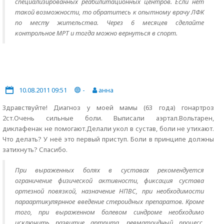
специализированных реабилитационных центров. Если нет
такой возможности, то обратитесь к опытному врачу ЛФК
по месту жительства. Через 6 месяцев сделайте
контрольное МРТ и тогда можно вернуться в спорт.
10.08.2011 09:51
-
анна
Здравствуйте! Диагноз у моей мамы (63 года) гонартроз
2ст.Очень сильные боли. Выписали аэртал.Вольтарен,
диклафенак не помогают.Делали укол в сустав, боли не утихают.
Что делать? У неё это первый приступ. Боли в принципе должны
затихнуть? Спасибо.
При выраженных болях в суставах рекомендуется
ограничение физической активности, фиксация сустава
ортезной повязкой, назначение НПВС, при необходимости
параартикулярнное введение стероидных препаратов. Кроме
того, при выраженном болевом синдроме необходимо
исключить развитие артрита, ревматоидный процесс,