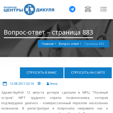
Навигация
Навигац
На
Вопрос-ответ – страница 883
Главная
Вопрос-ответ
Страница 883
СПРОСИТЬ В МАКС
СПРОСИТЬ НА САЙТЕ
13.08.2011 02:16
-
Анна
Здравствуйте! 12 августа дочери сделали в МРЦ "Лосиный
остров" МРТ грудного отдела позвоночника, которая
подтвердила диагноз - компрессионный перелом нескольких
позвонков. В регистратуре я попросила направить нас к