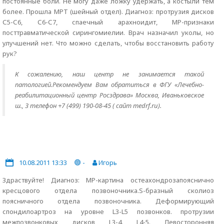
постоянные боли. Не могу даже ложку удержать, а костыли тем
более. Прошла МРТ (шейный отдел). Диагноз: протрузия дисков
С5-С6, С6-С7, спаечный арахноидит, МР-признаки
посттравматической сирингомиелии. Врач назначил уколы, но
улучшений нет. Что можно сделать, чтобы восстановить работу
рук?
К сожалению, наш центр не занимается такой
патологией.Рекомендуем Вам обратиться в ФГУ «Лечебно-
реабилитационный центр Росздрава» Москва, Иваньковское
ш., 3 телефон +7 (499) 190-08-45 ( сайт medrf.ru).
10.08.2011 13:33
-
Игорь
Здраствуйте! Диагноз: МР-картина остеахондрозапояснично
кресцового отдела позвоночника.S-бразный сколиоз
поясничного отдела позвоночника. Деформирующий
спондилоартроз на уровне L3-L5 позвонков. протрузии
межпозвонковых дисков L3-4. L4-5. Левосторонняя