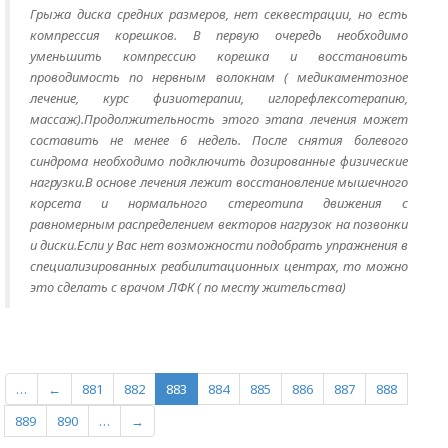
Грыжа диска средних размеров, нет секвестрации, но есть
компрессия корешков. В первую очередь необходимо
уменьшить компрессию корешка и восстановить
проводимость по нервным волокнам ( медикаментозное
лечение, курс физиотерапии, иглорефлексотерапию,
массаж).Продолжительность этого этапа лечения может
составить не менее 6 недель. После снятия болевого
синдрома необходимо подключить дозированные физические
нагрузки.В основе лечения лежит восстановление мышечного
корсета и нормального стереотипа движения с
равномерным распределением векторов нагрузок на позвонки
и диски.Если у Вас нет возможности подобрать упражнения в
специализированных реабилитационных центрах, то можно
это сделать с врачом ЛФК ( по месту жительства)
…
←
881
882
883
884
885
886
887
888
889
890
…
→