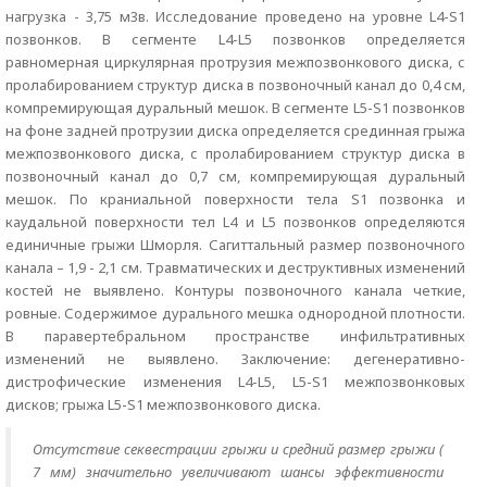
нагрузка - 3,75 м3в. Исследование проведено на уровне L4-S1
позвонков. В сегменте L4-L5 позвонков определяется
равномерная циркулярная протрузия межпозвонкового диска, с
пролабированием структур диска в позвоночный канал до 0,4 см,
компремирующая дуральный мешок. В сегменте L5-S1 позвонков
на фоне задней протрузии диска определяется срединная грыжа
межпозвонкового диска, с пролабированием структур диска в
позвоночный канал до 0,7 см, компремирующая дуральный
мешок. По краниальной поверхности тела S1 позвонка и
каудальной поверхности тел L4 и L5 позвонков определяются
единичные грыжи Шморля. Сагиттальный размер позвоночного
канала – 1,9 - 2,1 см. Травматических и деструктивных изменений
костей не выявлено. Контуры позвоночного канала четкие,
ровные. Содержимое дурального мешка однородной плотности.
В паравертебральном пространстве инфильтративных
изменений не выявлено. Заключение: дегенеративно-
дистрофические изменения L4-L5, L5-S1 межпозвонковых
дисков; грыжа L5-S1 межпозвонкового диска.
Отсутствие секвестрации грыжи и средний размер грыжи (
7 мм) значительно увеличивают шансы эффективности