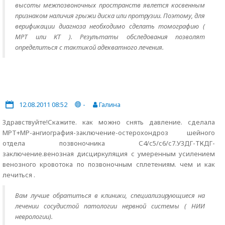
высоты межпозвоночных пространств явлется косвенным
признаком наличия грыжи диска или протрузии. Поэтому, для
верификации диагноза необходимо сделать томографию (
МРТ или КТ ). Результаты обследования позволят
определиться с тактикой адекватного лечения.
12.08.2011 08:52
-
Галина
Здравствуйте!Скажите. как можно снять давление. сделала
МРТ+МР-ангиография-заключение-остерохондроз шейного
отдела позвоночника С4/с5/с6/с7.УЗДГ-ТКДГ-
заключение.венозная дисциркуляция с умеренным усилением
венозного кровотока по позвоночным сплетениям. чем и как
лечиться .
Вам лучше обратиться в клиники, специализирующиеся на
лечении сосудистой патологии нервной системы ( НИИ
неврологии).