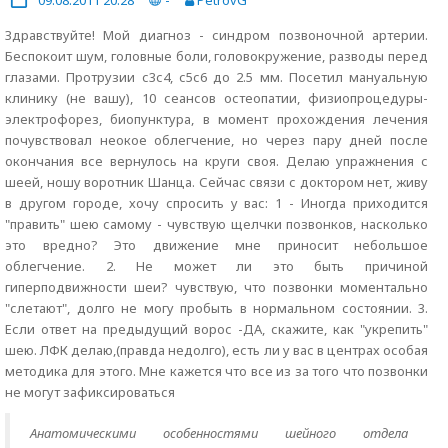
09.08.2011 20:28
-
PetrovG
Здравствуйте! Мой диагноз - синдром позвоночной артерии.
Беспокоит шум, головные боли, головокружение, разводы перед
глазами. Протрузии с3с4, с5с6 до 2.5 мм. Посетил мануальную
клинику (не вашу), 10 сеансов остеопатии, физиопроцедуры-
электрофорез, биопунктура, в момент прохождения лечения
почувствовал неокое облегчение, но через пару дней после
окончания все вернулось на круги своя. Делаю упражнения с
шеей, ношу воротник Шанца. Сейчас связи с доктором нет, живу
в другом городе, хочу спросить у вас: 1 - Иногда приходится
"править" шею самому - чувствую щелчки позвонков, насколько
это вредно? Это движение мне приносит небольшое
облегчение. 2. Не может ли это быть причиной
гиперподвижности шеи? чувствую, что позвонки моментально
"слетают", долго не могу пробыть в нормальном состоянии. 3.
Если ответ на предыдущий ворос -ДА, скажите, как "укрепить"
шею. ЛФК делаю,(правда недолго), есть ли у вас в центрах особая
методика для этого. Мне кажется что все из за того что позвонки
не могут зафиксироваться
Анатомическими особенностями шейного отдела