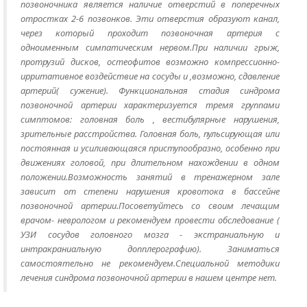
позвоночника является наличие отверстий в поперечных
отростках 2-6 позвонков. Эти отверстия образуют канал,
через который проходит позвоночная артерия с
одноименным симпатическим нервом.При наличии грыж,
протрузий дисков, остеофитов возможно компрессионно-
ирритативное воздействие на сосуды и ,возможно, сдавление
артерий( сужение). Функциональная стадия синдрома
позвоночной артерии характеризуется тремя группами
симптомов: головная боль , вестибулярные нарушения,
зрительные расстройства. Головная боль, пульсирующая или
постоянная и усиливающаяся приступообразно, особенно при
движениях головой, при длительном нахождении в одном
положении.Возможность занятий в тренажерном зале
зависит от степени нарушения кровотока в бассейне
позвоночной артерии.Посоветуйтесь со своим лечащим
врачом- неврологом и рекомендуем провести обследование (
УЗИ сосудов головного мозга - экстраниальную и
интракраниальную допплерографию). Заниматься
самостоятельно не рекомендуем.Специальной методики
лечения синдрома позвоночной артерии в нашем центре нет.