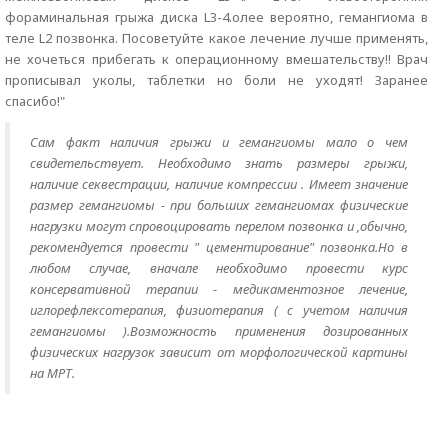
фораминальная грыжа диска L3-4.олее вероятно, гемангиома в
теле L2 позвонка. Посоветуйте какое лечение лучше применять,
не хочеться прибегать к операционному вмешательству!! Врач
прописывал уколы, таблетки но боли не уходят! Заранее
спасибо!"
Сам факт наличия грыжи и гемангиомы мало о чем
свидетельствует. Необходимо знать размеры грыжи,
наличие секвестрации, наличие компрессии . Имеет значение
размер гемангиомы - при больших гемангиомах физические
нагрузки могут спровоцировать перелом позвонка и ,обычно,
рекомендуется провести " цементирование" позвонка.Но в
любом случае, вначале необходимо провести курс
консервативной терапии - медикаментозное лечение,
иглорефлексотерапия, физиотерапия ( с учетом наличия
гемангиомы ).Возможность применения дозированных
физических нагрузок зависит от морфологической картины
на МРТ.