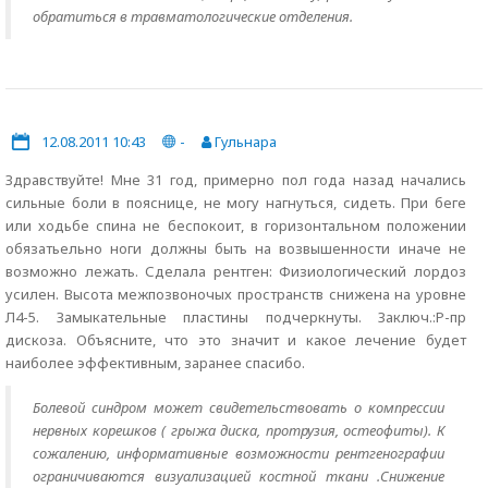
обратиться в травматологические отделения.
12.08.2011 10:43
-
Гульнара
Здравствуйте! Мне 31 год, примерно пол года назад начались
сильные боли в пояснице, не могу нагнуться, сидеть. При беге
или ходьбе спина не беспокоит, в горизонтальном положении
обязатьельно ноги должны быть на возвышенности иначе не
возможно лежать. Сделала рентген: Физиологический лордоз
усилен. Высота межпозвоночых пространств снижена на уровне
Л4-5. Замыкательные пластины подчеркнуты. Заключ.:Р-пр
дискоза. Объясните, что это значит и какое лечение будет
наиболее эффективным, заранее спасибо.
Болевой синдром может свидетельствовать о компрессии
нервных корешков ( грыжа диска, протрузия, остеофиты). К
сожалению, информативные возможности рентгенографии
ограничиваются визуализацией костной ткани .Снижение