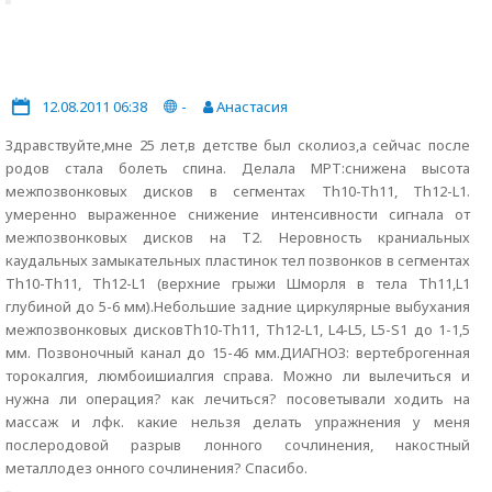
12.08.2011 06:38
-
Анастасия
Здравствуйте,мне 25 лет,в детстве был сколиоз,а сейчас после
родов стала болеть спина. Делала МРТ:снижена высота
межпозвонковых дисков в сегментах Th10-Th11, Th12-L1.
умеренно выраженное снижение интенсивности сигнала от
межпозвонковых дисков на Т2. Неровность краниальных
каудальных замыкательных пластинок тел позвонков в сегментах
Th10-Th11, Th12-L1 (верхние грыжи Шморля в тела Th11,L1
глубиной до 5-6 мм).Небольшие задние циркулярные выбухания
межпозвонковых дисковTh10-Th11, Th12-L1, L4-L5, L5-S1 до 1-1,5
мм. Позвоночный канал до 15-46 мм.ДИАГНОЗ: вертеброгенная
торокалгия, люмбоишиалгия справа. Можно ли вылечиться и
нужна ли операция? как лечиться? посоветывали ходить на
массаж и лфк. какие нельзя делать упражнения у меня
послеродовой разрыв лонного сочлинения, накостный
металлодез онного сочлинения? Спасибо.