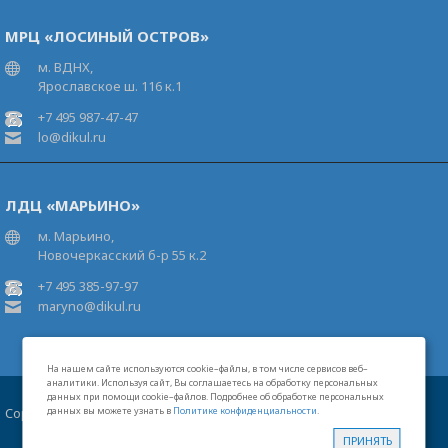
МРЦ «ЛОСИНЫЙ ОСТРОВ»
м. ВДНХ,
Ярославское ш. 116 к.1
+7 495 987-47-47
lo@dikul.ru
ЛДЦ «МАРЬИНО»
м. Марьино,
Новочеркасский б-р 55 к.2
+7 495 385-97-97
maryno@dikul.ru
На нашем сайте используются cookie–файлы, в том числе сервисов веб–
аналитики. Используя сайт, Вы соглашаетесь на обработку персональных
данных при помощи cookie–файлов. Подробнее об обработке персональных
Copyright 2026 Московские центры В.И.Дикуля®
данных вы можете узнать в
Политике конфиденциальности
.
Карта сайта
Свидетельство на товарный знак
Лицензии
ПРИНЯТЬ