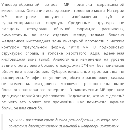
Унковертебральный артроз. МР признаки цервикальной
миелопатии. Описание исследования головного мозга: На серии
МР томограмм получены изображения суб- и
супратенториальных структур. Срединные структуры не
смещены. желудочки обычной формы,не расширены,
симметричны во всех отделах. Между телами боковых
желудочков кистовидная зона ликворной плотности с четким
контуром треугольной формы, 19*10 мм. В подкорковых
структурах справа, в головке хвостатого ядра, еденичная
кистовидная зона (2мм). Аналогичные изменения на уровне
заднего рога левого бокового желудочка 5*4 мм. без признаков
объемного воздействия. Субарахноидальные пространства не
расширены. Гипофиз не увеличен, обычно расположен, хиазма
не изменена. миндалины мозжечка расположены выше
большого затылочного отверстия. В заключении: МР-признаки
дисцикуляторной энцефалопатии. Подскажите, что мне делать?
от чего это может все произойти? Как лечиться? Заранее
большое вам спасибо.
Причины развития грыж дисков разнообразны ,но чаще это
сочетание дегенеративных изменений и непропорциональных