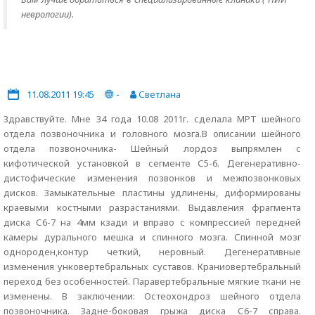
неврологии).
11.08.2011 19:45
-
Светлана
Здравствуйте. Мне 34 года 10.08 2011г. сделала МРТ шейного
отдела позвоночника и головного мозга.В описании шейного
отдела позвоночника- Шейный лордоз выпрямлен с
кифотической установкой в сегменте С5-6. Дегенеративно-
дистофические изменения позвонков и межпозвонковых
дисков. Замыкательные пластины удлинены, диформированы
краевыми костными разрастаниями. Выдавления фрагмента
диска С6-7 на 4мм кзади и вправо с компрессией передней
камеры дурального мешка и спинного мозга. Спинной мозг
однороден,контур четкий, неровный. Дегенеративные
изменения унковертебральных суставов. Краниовертебральный
переход без особенностей. Паравертебральные мягкие ткани не
изменены. В заключении: Остеохондроз шейного отдела
позвоночника. Задне-боковая грыжа диска С6-7 справа.