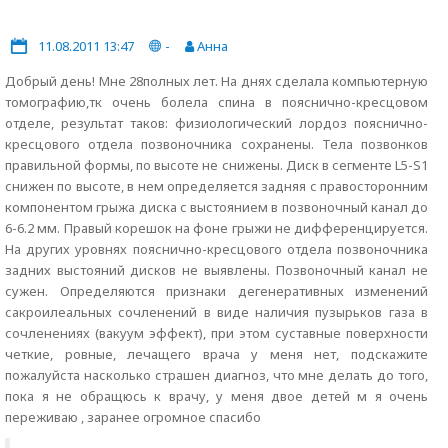
11.08.2011 13:47
-
Анна
Добрый день! Мне 28полных лет. На днях сделала компьютерную
томографию,тк очень болела спина в пояснично-кресцовом
отделе, результат таков: физиологический лордоз пояснично-
кресцового отдела позвоночника сохранены. Тела позвонков
правильной формы, по высоте не снижены. Диск в сегменте L5-S1
снижен по высоте, в нем определяется задняя с правосторонним
компонентом грыжа диска с выстоянием в позвоночный канал до
6-6.2 мм. Правый корешок на фоне грыжи не дифференцируется.
На других уровнях пояснично-кресцового отдела позвоночника
задних выстояний дисков не выявлены. Позвоночный канал не
сужен. Определяются признаки дегенеративных изменений
сакроилеальных сочленений в виде наличия пузырьков газа в
сочленениях (вакуум эффект), при этом суставные поверхности
четкие, ровные, лечащего врача у меня нет, подскажите
пожалуйста насколько страшен диагноз, что мне делать до того,
пока я не обращюсь к врачу, у меня двое детей м я очень
переживаю , заранее огромное спасибо