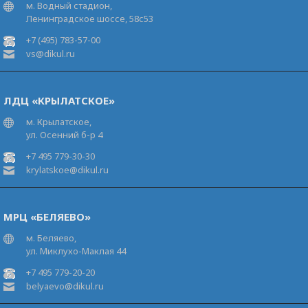
м. Водный стадион,
Ленинградское шоссе, 58с53
+7 (495) 783-57-00
vs@dikul.ru
ЛДЦ «КРЫЛАТСКОЕ»
м. Крылатское,
ул. Осенний б-р 4
+7 495 779-30-30
krylatskoe@dikul.ru
МРЦ «БЕЛЯЕВО»
м. Беляево,
ул. Миклухо-Маклая 44
+7 495 779-20-20
belyaevo@dikul.ru