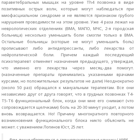
параветебральных мышцах на уровне Th4 позвонка в виде
позитивных острых волн, которые могут наблюдаться при
миофасциальном синдроме и не являются признаком грубого
нарушения проводимости на этом уровне. Уже 4 раза лежал на
неврологических отделениях (ВМА, МАПО, МЧС, 2-я городская
больница) несколько уменьшить боли смогли только в ВМА.
Остальные больницы (которые не могут уменьшить боль)
прописывают либо антидепрессанты, либо лекарства от
нейропатической боли. Причем каждый последующий
психотерапевт отменяет назначения предыдущего, утверждая,
что именно его лекарства через месяц-два помогут.
(назначенные препараты принимались указанными врачами
курсами, но положительных результатов не дали) Неоднократно
(около 50 раз) обращался к мануальным терапевтам. Все они
независимо друг от друга говорят, что в грудных позвонках Т4-
Т5-Т6 функциональный блок, когда они мне его снимают (что
сопровождается щелчками) боль на 20-30 минут уходит, а потом
вновь возвращается. Но! Причину многократного повторного
возникновения функционального блока никто объяснить не
может. с уважением Логинов Юст, 25 лет.
Вам лучше обратиться в специализированные клиники ( НИИ