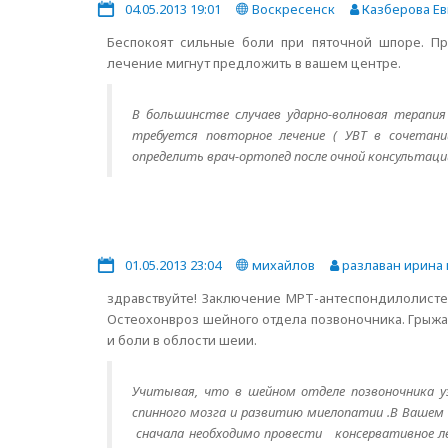
04.05.2013 19:01
Воскресенск
Казберова Ев
Беспокоят сильные боли при пяточной шпоре. Пр
лечение мигнут предложить в вашем центре.
В большинстве случаев ударно-волновая терапи
требуется повторное лечение ( УВТ в сочетани
определить врач-ортопед после очной консультаци
01.05.2013 23:04
михайлов
разлаван ирина 
здравствуйте! Заключение МРТ-антеспондилолистез
Остеохонвроз шейного отдела позвоночника. Грыжа
и боли в облости шеии.
Учитывая, что в шейном отделе позвоночника у
спинного мозга и развитию миелопатии .В Вашем 
сначала необходимо провести консервативное ле