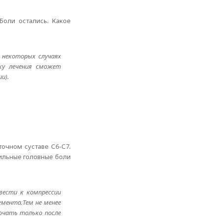
Боли остались. Какое
 некоторых случаях
ику лечения сможет
и).
точном суставе С6-С7.
сильные головные боли
вести к компрессии
гмента.Тем не менее
ючать только после