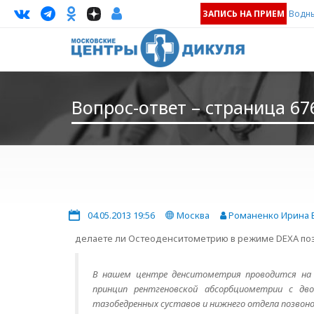
ЗАПИСЬ НА ПРИЕМ
Водны
Вопрос-ответ – страница 67
04.05.2013 19:56
Москва
Романенко Ирина 
делаете ли Остеоденситометрию в режиме DEXA поз
В нашем центре денситометрия проводится на 
принцип рентгеновской абсорбциометрии с дво
тазобедренных суставов и нижнего отдела позвон