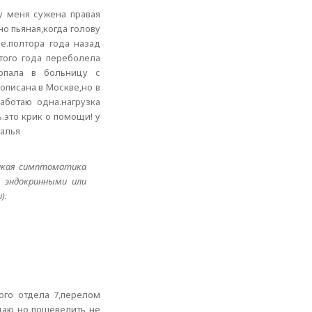
 у меня сужена правая
о пьяная,когда голову
ме.полтора года назад
того года переболела
попала в больницу с
описана в Москве,но в
аботаю одна.нагрузка
.это крик о помощи! у
талья
такая симптоматика
 эндокринными или
).
ого отдела 7,перелом
ущаю но пошевелить не