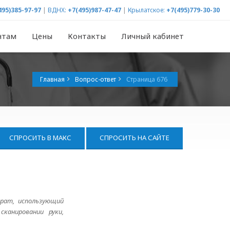
495)385-97-97
|
ВДНХ:
+7(495)987-47-47
|
Крылатское:
+7(495)779-30-30
нтам
Цены
Контакты
Личный кабинет
Главная
Вопрос-ответ
Страница 676
СПРОСИТЬ В МАКС
СПРОСИТЬ НА САЙТЕ
арат, использующий
сканировании руки,