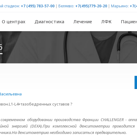
й стадион:
+7 (495) 783-57-00
|
Беляево:
+7(495)779-20-20
|
Марьино:
+7(
О центрах
Диагностика
Лечение
ЛФК
Пацие
6
Васильевна
вон.L1-L4+тазобедренных суставов ?
современном оборудовании производства Франции CHALLENGER - апп
йной энергией (DEXA).При комплексной денситометрии проводится 
очника.На денситометрию необходимо записаться предварительно.