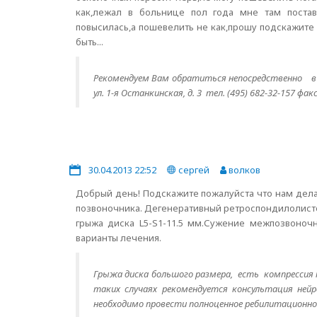
как,лежал в больнице пол года мне там постав
повысилась,а пошевелить не как,прошу подскажите 
быть...
Рекомендуем Вам обратиться непосредственно в 
ул. 1-я Останкинская, д. 3 тел. (495) 682-32-157 фак
30.04.2013 22:52
сергей
волков
Добрый день! Подскажите пожалуйста что нам дела
позвоночника. Дегенеративный ретроспондилолистез
грыжа диска L5-S1-11.5 мм.Сужение межпозвоночн
варианты лечения.
Грыжа диска большого размера, есть компрессия 
таких случаях рекомендуется консультация нейр
необходимо провести полноценное ребилитационное