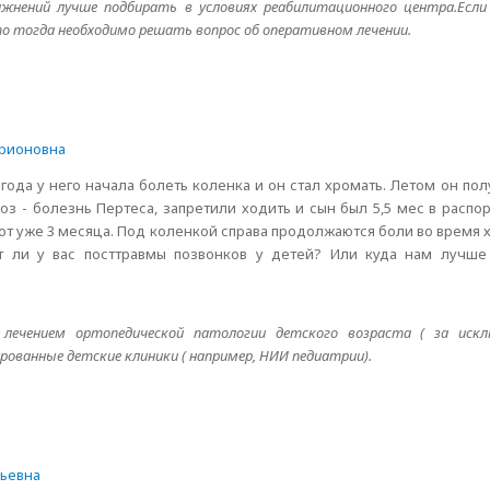
ажнений лучше подбирать в условиях реабилитационного центра.Ес
о тогда необходимо решать вопрос об оперативном лечении.
арионовна
 года у него начала болеть коленка и он стал хромать. Летом он по
оз - болезнь Пертеса, запретили ходить и сын был 5,5 мес в распор
вот уже 3 месяца. Под коленкой справа продолжаются боли во время х
т ли у вас посттравмы позвонков у детей? Или куда нам лучше
чением ортопедической патологии детского возраста ( за искл
рованные детские клиники ( например, НИИ педиатрии).
льевна