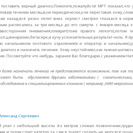
 поставить верный диагноз,Помогите,пожалуйста! МРТ показал,что
лова(в течении месяца),не периодически,а не переставая. хожу,словн
ваю назад,всё резко летит вниз. окулист смотрел глаза,всё в нор
рым расписались за три месяца до его смерти. с января месяца э
авосторонняя пневмония,плеврит(тоже правого лёгкого),потом 
л,циннаризин,бетасерк,и кучу успокоительных.результат-ноль. Я пр
ю начальником почтового отделения(я и оператор и начальник),р
 диагноз и назначить лечение. Хожу неустойчиво,как пьяная шатаюсь
рик. Посоветуйте что-нибудь. заранее Вас благодарю.с уважением На
м более назначить лечение) не представляется возможным, так как 
ожет быть обусловлена другими заболеваниями ( соматическими,
бследование в специализированных клиниках ( например ,НИИ неврологии
Александ Сергеевич
 упал с небольшой высоты 4-х метров сломал позвоночник,грудн
и и тазом,стоит катетор т.к сам в туалет сходить не могу,всё ощ