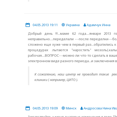
04.05.2013 19:11
Украина
Адамчук Инна
Добрый день !!!...маме 62 года....январе 201
неправильно....переделали ---после переделки---бо
сложено еще хуже чем в первый раз...обратились к д
процедурах .пытаются "наростить" мозоль(.кал
рабочая....ВОПРОС---можно ли что-то сделать в ваш
электронном виде разного периода...и заключения в
К сожалению, наш центр не проводит такие рек
клиники ( например, ЦИТО ).
04.05.2013 19:09
Минск
Андросова Нина Ив
Здравствуйте, у меня очаговые изменения в теле T