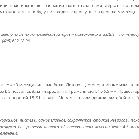
или пластины,после операции ноги стали сами дергатся,поднема
что мне делать и буду ли я ходить? прошу, всего прошло 9 месяце
центр по лечению последствий травм позвоночника и ДЦП по методу 
с (495) 602-18-98
ть. Уже 3 месяца сильные боли. Диагноз- дегенеративные изменен
 L-5 позвонка. Задняя срединная грыжа диска L4-5 5.5 мм. Правост
ых отверстий L5-S1 справа. Могу я с таким диагнозом обойтись б
корешков, листез и, самое главное, сохраняется стойкая неврологичес
охирурга для решения вопроса об оперативном лечении.Через 4-6 меся
 лечение.