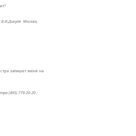
ит?
В.И.Дикуля Москва,
естра запишет меня на
а (495) 779-20-20 ;