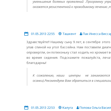
уменьшения болевых проявлений .Программу упр
окажется резистентной к проводимому лечению ,т
01.05.2013 22:55
Ташкент
Пак Инесса Висс
Здравствуйте!! Нашему сыну 9 лет, в сентябре этого
упав спиной на угол бассейна. Нам поставили диагн
опровергли, он потихоньку стал ходить но хромает 
во время сидения. Подскажите пожалуйста, леча
благодарны!
К сожалению, наши центры не занимаются ле
осанки).Рекомендуем Вам обратиться в специализи
01.05.2013 22:53
Калуга
Попова Ольга Васи