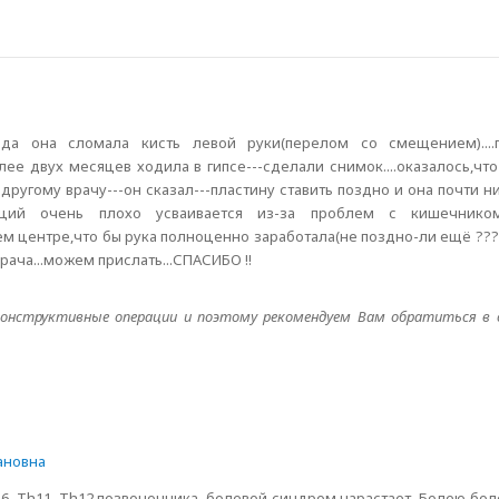
3 года она сломала кисть левой руки(перелом со смещением)...
лее двух месяцев ходила в гипсе---сделали снимок....оказалось,что
ругому врачу---он сказал---пластину ставить поздно и она почти нич
ьций очень плохо усваивается из-за проблем с кишечником)...
ем центре,что бы рука полноценно заработала(не поздно-ли ещё ???).
рача...можем прислать...СПАСИБО !!
онструктивные операции и поэтому рекомендуем Вам обратиться в 
ановна
h6, Th11, Th12 позвоночника, болевой синдром нарастает. Болею бол