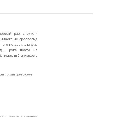
.первый раз сложили
 ничего не срослось,а
его не даст.....на физ
......рука почти не
...имеютя 5 снимков в
специализированные
ее 10 лет уже. Можете