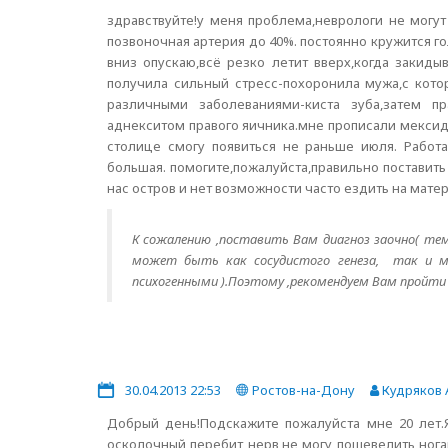
здравствуйте!у меня проблема,неврологи не могут
позвоночная артерия до 40%. постоянно кружится го
вниз опускаю,всё резко летит вверх,когда закиды
получила сильный стресс-похоронила мужа,с кото
различными заболеваниями-киста зуба,затем пр
аднекситом правого яичника.мне прописали мексидо
столице смогу появиться не раньше июля. Работа
большая. помогите,пожалуйста,правильно поставить
нас остров и нет возможности часто ездить на мате
К сожалению ,поставить Вам диагноз заочно( те
может быть как сосудистого генеза, так и м
психогенными ).Поэтому ,рекомендуем Вам пройти о
30.04.2013 22:53
Ростов-на-Дону
Кудряков 
Добрый день!Подскажите пожалуйста мне 20 лет.Я
осколочный перебит нерв,не могу пошевелить ногам