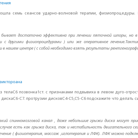
гения
ошла семь сеансов ударно-волновой терапии, физиопроцедуры. 
я бывает достаточно эффективна при лечении пяточной шпоры, но в
и с другими физиопроцедурами ) или же оперативное лечение.Такт
и в нашем центре ( с собой необходимо взять результаты рентгенографи
виктороана
 телаС6 позвонка1ст. с признаками подвывиха в левом дуго-отрос
 дискаС6-С7. протрузии дисковС4-С5,С5-С6 подскажите что делать 
зкий спинномозговой канал , даже небольшие грыжи диска могут при
случае есть как грыжа диска, так и нестабильность двигательного се
чение ( физиотерапия, массаж ,иглотерапия и ЛФК). ЛФК можно подкл