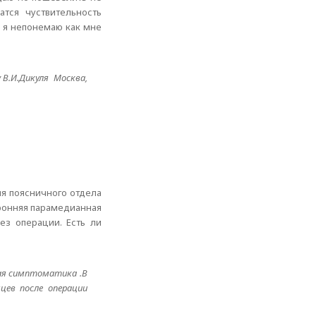
тся чуствительность
в я непонемаю как мне
В.И.Дикуля Москва,
ия поясничного отдела
оронняя парамедианная
ез операции. Есть ли
кая симптоматика .В
цев после операции