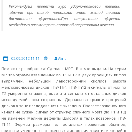
Рекомендуем провести курс ударно-волновой терапии
,обычно при такой патологии этот метод лечения
достаточно эффективен.При отсутствии эффекта
необходимо рассмотреть вопрос об оперативном лечении.
02.09.2012 11:11
-
Alina
Помогите разобраться! Сделала МРТ. Вот что выдали. На серии
МР томограмм взвешенных по Т1 и Т2 в двух проекциях кифоз
выпрямлен, небольшой левосторонний сколиоз. Высота
межпозвонковых дисков Th3/Th4, Th8-Th12 и сигналы от них по
Т2 умеренно снижены, высота и сигналы от остальных дисков
исследуемой зоны сохранены. Дорзальных грыж и протрузий
дисков в зоне исследования не выявлено. Просвет позвоночного
канала не сужен, сигнал от структур спинного мозга (по Т1 и Т2)
не изменен. Мелкие дефекты Шморля в телах позвонков Th8-
Th11. Формаи размеры тел остальных позвонков обычное,
признаки умеренно выраженных дистрофических изменений в