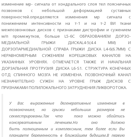
изменение мр- сигнала от хондрального слоя тел поясничных
позвонков с небольшой деформацией суставных
поверхностей.определяются изменения мр сигнала с
понижением интенсивности на т-1 и на т-2 ВИ ткани
межпозвонковых дисков с признаками дистрофии и сужением
м/п промежутков, больше L5-6С ОБРАЗОВАНИЕМ ДОРЗО-
МЕДИАЛЬНОЙ ГРЫЖИ ДИСКАL4-5(4.4 ММ) И
ДОРЗОПАРМЕДИАЛЬНОЙ СПРАВА ГРЫЖИ ДИСКА L4-6(6.7ММ) С
НЕРАВНОМЕРНЫМ СУЖЕНИЕМ КОРЕШКОВЫХ КАНАЛОВ НА
УКАЗАННЫХ УРОВНЯХ. ОТМЕЧАЕТСЯ ТАКЖЕ И НАЧАЛЬНАЯ
ДОРЗАЛЬНАЯ ПРОТРУЗИЯ ДИСКА L6-S1. СТРУКТУРА КОНЕЧНЫХ
ОТД СПИННОГО МОЗГА НЕ ИЗМЕНЕНА. ПОЗВОНОЧНЫЙ КАНАЛ
НЕЗНАЧИТЕЛЬНО СУЖЕН НА УРОВНЕ ГРЫЖ ДИСКОВ С
ПРИЗНАКАМИ ПОЛИЛОКАЛЬНОГО ЗАТРУДНЕНИЯ ЛИКВОРОТОКА.
У Вас выраженные дегенеративные изменения в
позвоночнике, но грыжи небольших размеров не
секвестрированы.Так что пока можно обойтись
консервативным лечением.Но оно должно
быть полноценным и комплексным, тем более если Вы
планируте беременность в ближайшем будущем.В первую