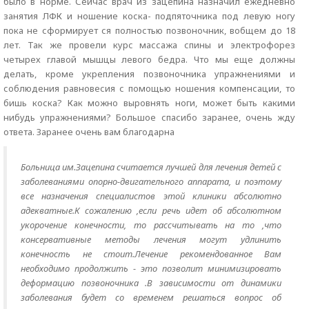
было в норме. Сейчас врач из зацепина назначил ежедневно
занятия ЛФК и ношение коска- подпяточника под левую ногу
пока не сформирует ся полностью позвоночник, вобщем до 18
лет. Так же провели курс массажа спины и электрофорез
четырех главой мышцы левого бедра. Что мы еще должны
делать, кроме укрепления позвоночника упражнениями и
соблюдения равновесия с помощью ношения компенсации, то
бишь коска? Как можно выровнять ноги, может быть какими
нибудь упражнениями? Большое спасибо заранее, очень жду
ответа. Заранее очень вам благодарна
Больница им.Зацепина считается лучшей для лечения детей с
заболеваниями опорно-двигательного аппарата, и поэтому
все назначения специалистов этой клиники абсолютно
адекватные.К сожалению ,если речь идет об абсолютном
укорочение конечности, то рассчитывать на то ,что
консервативные методы лечения могут удлинить
конечность не стоит.Лечение рекомендованное Вам
необходимо продолжить - это позволит минимизировать
деформацию позвоночника .В зависимости от динамики
заболевания будет со временем решаться вопрос об