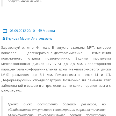
оперативном лечении.
03.09.2012 22:10
Москва
Внукова Мария Анатольевна
Здравствуйте, мне 44 года. В августе сделала МРТ, которое
показало: дегенеративно-дистрофические изменения
поясничного отдела позвоночника. Задние протрузии
межпозвонковых дисков LIV-LV-SI до 2,8 мм. Левосторонняя
парацентрально-фораминальная гржа межпозвонкового диска
LV-SI размером до 8,1 мм. Гемангиомы в телах LI и LII.
Деформирующий спондилоартроз. Возможно ли лечение этих
заболеваний в вашем центре, если да, то какие перспективы и с
чего начать?
Грыжа диска достаточно больших размеров, но
обнадеживает отсутствие секвестрации и прогностическая
эффективность консервативного лечения достаточно