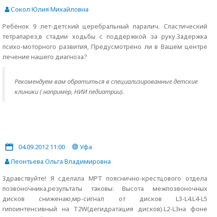
Сокол Юлия Михайловна
Ребёнок 9 лет-детский церебральный паралич. Спастический
тетрапарез,в стадии ходьбы с поддержкой за руку.Задержка
психо-моторного развития, Предусмотрено ли в Вашем центре
лечение нашего диагноза?
Рекомендуем вам обратиться в специализированные детские
клиники ( например, НИИ педиатрии).
04.09.2012 11:00
Уфа
Леонтьева Ольга Владимировна
Здравствуйте! Я сделала МРТ пояснично-крестцового отдела
позвоночника,результаты таковы: Высота межпозвоночных
дисков сниженаю,мр-сигнал от дисков L3-L4.L4-L5
гипоинтенсивный на T2W(дегидратация дисков).L2-L3на фоне