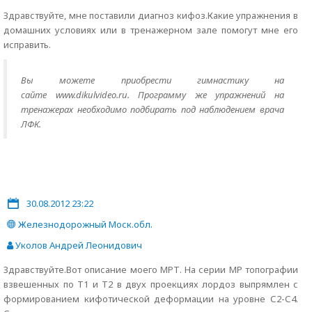
Здравствуйте, мне поставили диагноз кифоз.Какие упражнения в
домашних условиях или в тренажерном зале помогут мне его
исправить.
Вы можете приобрести гимнастику на
сайте www.dikulvideo.ru. Программу же упражнений на
тренажерах необходимо подбирать под наблюдением врача
ЛФК.
30.08.2012 23:22
Железнодорожный Моск.обл.
Уколов Андрей Леонидович
Здравствуйте.Вот описание моего МРТ. На серии МР топографии
взвешенных по Т1 и Т2 в двух проекциях лордоз выпрямлен с
формированием кифотической деформации на уровне С2-С4.