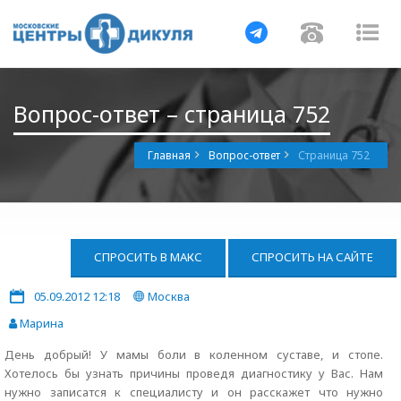
Навигация
Навигац
На
Вопрос-ответ – страница 752
Главная
Вопрос-ответ
Страница 752
СПРОСИТЬ В МАКС
СПРОСИТЬ НА САЙТЕ
05.09.2012 12:18
Москва
Марина
День добрый! У мамы боли в коленном суставе, и стопе.
Хотелось бы узнать причины проведя диагностику у Вас. Нам
нужно записатся к специалисту и он расскажет что нужно