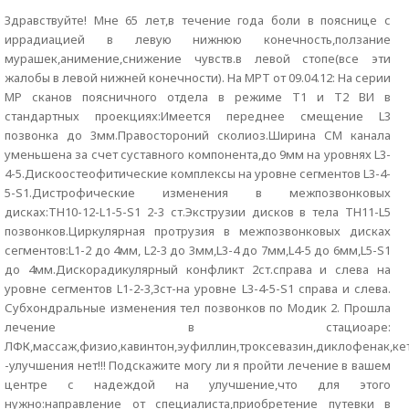
Здравствуйте! Мне 65 лет,в течение года боли в пояснице с
иррадиацией в левую нижнюю конечность,ползание
мурашек,анимение,снижение чувств.в левой стопе(все эти
жалобы в левой нижней конечности). На МРТ от 09.04.12: На серии
МР сканов поясничного отдела в режиме T1 и T2 ВИ в
стандартных проекциях:Имеется переднее смещение L3
позвонка до 3мм.Правостороний сколиоз.Ширина СМ канала
уменьшена за счет суставного компонента,до 9мм на уровнях L3-
4-5.Дискоостеофитические комплексы на уровне сегментов L3-4-
5-S1.Дистрофические изменения в межпозвонковых
дисках:TH10-12-L1-5-S1 2-3 ст.Экструзии дисков в тела TH11-L5
позвонков.Циркулярная протрузия в межпозвонковых дисках
сегментов:L1-2 до 4мм, L2-3 до 3мм,L3-4 до 7мм,L4-5 до 6мм,L5-S1
до 4мм.Дискорадикулярный конфликт 2ст.справа и слева на
уровне сегментов L1-2-3,3ст-на уровне L3-4-5-S1 справа и слева.
Субхондральные изменения тел позвонков по Модик 2. Прошла
лечение в стациоаре:
ЛФК,массаж,физио,кавинтон,эуфиллин,троксевазин,диклофенак,кет
-улучшения нет!!! Подскажите могу ли я пройти лечение в вашем
центре с надеждой на улучшение,что для этого
нужно:направление от специалиста,приобретение путевки в