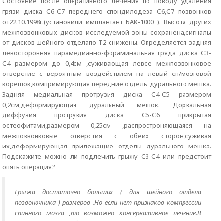
Состояние после оперативного лечения по поводу удаления
грязи диска С6-С7 переднего спондилодеза С6,С7 позвонков
от22.10.1998г.(установили имплантант БАК-1000 ). Высота других
межпозвонковых дисков исследуемой зоны сохранена,сигналы
от дисков шейного отделапо Т2 снижены. Определяется задняя
левосторонняя парамедианно-фораминальная гряда диска С3-
С4 размером до 0,4см ,суживающая левое межпозвонковое
отверстие с вероятным воздействием на левый сп/мозговой
корешок,компримирующая передние отделы дурального мешка.
Задняя медиальная протрузия диска С4-С5 размером
0,2см,деформирующая дуральный мешок. Дорзальная
диффузия протрузия диска С5-С6 прикрытая
остеофитами,размером 0,25см ,распростроняющаяся на
межпозвонковые отверстия с обеих сторон,суживая
их,деформирующая прилежащие отделы дурального мешка.
Подскажите можно ли подлечить грыжу С3-С4 или предстоит
опять операция?
Грыжа достаточно больших ( для шейного отдела
позвоночника ) размеров .Но если нет признаков компрессии
спинного мозга ,то возможно консервативное лечение.В