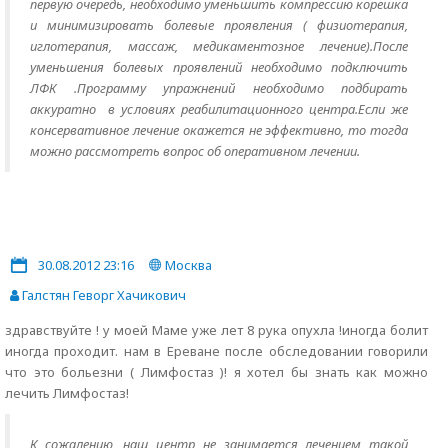
первую очередь, необходимо уменьшить компрессию корешка
и минимизировать болевые проявления ( физиотерапия,
иглотерапия, массаж, медикаментозное лечение).После
уменьшения болевых проявлений необходимо подключить
ЛФК .Программу упражнений необходимо подбирать
аккуратно в условиях реабилитационного центра.Если же
консервативное лечение окажется не эффективно, то тогда
можно рассмотреть вопрос об оперативном лечении.
30.08.2012 23:16
Москва
Галстян Геворг Хачикович
здравствуйте ! у моей Маме уже лет 8 рука опухла !иногда болит
иногда проходит. нам в Ереване после обследовании говорили
что это больезни ( Лимфостаз )! я хотел бы знать как можно
лечить Лимфостаз!
К сожалению ,наш центр не занимается лечением такой