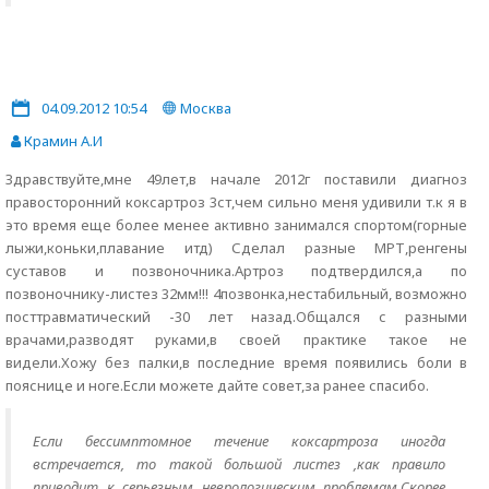
04.09.2012 10:54
Москва
Крамин А.И
Здравствуйте,мне 49лет,в начале 2012г поставили диагноз
правосторонний коксартроз 3ст,чем сильно меня удивили т.к я в
это время еще более менее активно занимался спортом(горные
лыжи,коньки,плавание итд) Сделал разные МРТ,ренгены
суставов и позвоночника.Артроз подтвердился,а по
позвоночнику-листез 32мм!!! 4позвонка,нестабильный, возможно
посттравматический -30 лет назад.Общался с разными
врачами,разводят руками,в своей практике такое не
видели.Хожу без палки,в последние время появились боли в
пояснице и ноге.Если можете дайте совет,за ранее спасибо.
Если бессимптомное течение коксартроза иногда
встречается, то такой большой листез ,как правило
приводит к серьезным неврологическим проблемам.Скорее