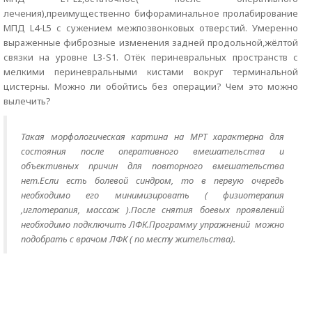
лечения),преимущественно бифораминальное пролабирование
МПД L4-L5 с сужением межпозвонковых отверстий. Умеренно
выраженные фиброзные изменения задней продольной,жёлтой
связки на уровне L3-S1. Отёк периневральных пространств с
мелкими периневральными кистами вокруг терминальной
цистерны. Можно ли обойтись без операции? Чем это можно
вылечить?
Такая морфологическая картина на МРТ характерна для
состояния после оперативного вмешательства и
объективных причин для повторного вмешательства
нет.Если есть болевой синдром, то в первую очередь
необходимо его минимизировать ( физиотерапия
,иглотерапия, массаж ).После снятия боевых проявлений
необходимо подключить ЛФК.Программу упражнений можно
подобрать с врачом ЛФК ( по месту жительства).