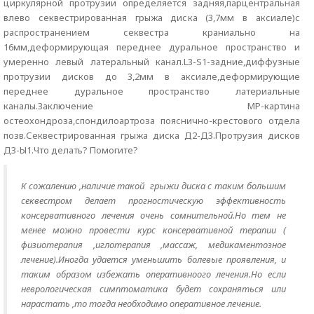
циркулярной протрузии определяется задняя,парцентральная
влево секвестрированная грыжа диска (3,7мм в аксиале)с
распространением секвестра краниально на
16мм,деформирующая переднее дуральное пространство и
умеренно левый латеральный канал.L3-S1-задние,диффузные
протрузии дисков до 3,2мм в аксиале,деформирующие
переднее дуральное пространство латериальные
каналы.Заключение МР-картина
остеохондроза,спондилоартроза пояснично-крестового отдела
позв.Секвестрированная грыжа диска Д2-Д3.Протрузия дисков
Д3-Ы1.Что делать? Помогите?
К сожалению ,наличие такой грыжи диска с таким большим
секвестром делает прогностическую эффективность
консервативного лечения очень сомнительной.Но тем не
менее можно провести курс консервативной терапии (
физиотерапия ,иглотерапия ,массаж, медикаментозное
лечение).Иногда удается уменьшить болевые проявления, и
таким образом избежать оперативноого лечения.Но если
неврологическая симптоматика будет сохраняться или
нарастать ,то тогда необходимо оперативное лечение.