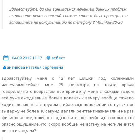
Здравствуйте, да мы занимаемся лечением данных проблем,
выполните рентгеновский снимок стоп в двух проекциях и
запишитесь на консультацию по телефону 8 (495)438-20-20
04.09.2012 11:17
асбест
антипова наталья сергеевна
здравствуйте,у меня с 12 лет шишки под коленными
чашечками.сейчас мне 25 ,несмотря на то,что врачи
говорили,что с возрастом всё пройдёт,у меня с каждыи годом
всё хуже.ежедневные боли в коленях.к вечеру вообще тяжело
ходить,левая нога с трудом сгибается,в положении согнутых ног
выдержу не более 10 секунд.делали рентгент,назначали и не раз
физиолечение,толку нет.подскажите ,пожалуйста,на сколько это
опасно.ощущение,что скоро вообще не встану на ноги,лечится
ли это и как,чем?