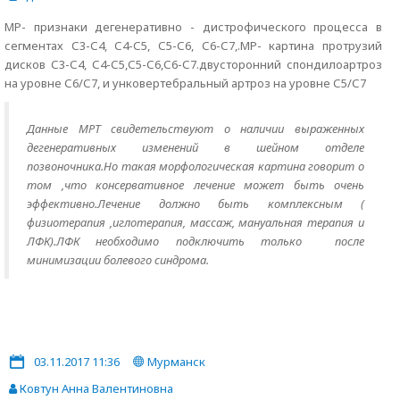
МР- признаки дегенеративно - дистрофического процесса в
сегментах С3-С4, С4-С5, С5-С6, С6-С7,.МР- картина протрузий
дисков С3-С4, С4-С5,С5-С6,С6-С7.двусторонний спондилоартроз
на уровне С6/С7, и унковертебральный артроз на уровне С5/С7
Данные МРТ свидетельствуют о наличии выраженных
дегенеративных изменений в шейном отделе
позвоночника.Но такая морфологическая картина говорит о
том ,что консервативное лечение может быть очень
эффективно.Лечение должно быть комплексным (
физиотерапия ,иглотерапия, массаж, мануальная терапия и
ЛФК).ЛФК необходимо подключить только после
минимизации болевого синдрома.
03.11.2017 11:36
Мурманск
Ковтун Анна Валентиновна