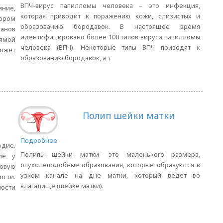
ВПЧ-вирус папилломы человека – это инфекция,
ние,
которая приводит к поражению кожи, слизистых и
ором
образованию бородавок. В настоящее время
ганов
идентифицировано более 100 типов вируса папилломы
рямой
человека (ВПЧ). Некоторые типы ВПЧ приводят к
ожет
образованию бородавок, а т
Полип шейки матки
Подробнее
дие.
Полипы шейки матки- это маленького размера,
ие у
опухолеподобные образования, которые образуются в
овую
узком канале на дне матки, который ведет во
сти.
влагалище (шейке матки).
ности