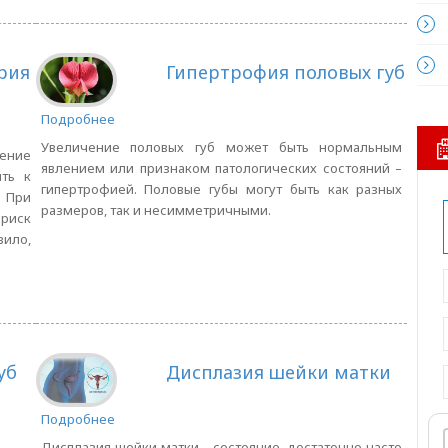
рия
Гипертрофия половых губ
Подробнее
Увеличение половых губ может быть нормальным
ение
явлением или признаком патологических состояний –
ть к
гипертрофией. Половые губы могут быть как разных
 При
размеров, так и несимметричными.
 риск
вило,
уб
Дисплазия шейки матки
Подробнее
Дисплазия шейки матки – состояние, достаточно часто