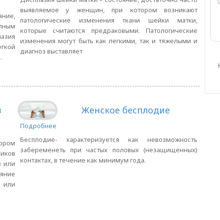
выявляемое у женщин, при котором возникают
ание,
патологические изменения ткани шейки матки,
лным
которые считаются предраковыми. Патологические
лазия
изменения могут быть как легкими, так и тяжелыми и
егкой
диагноз выставляет
.
в
Женское бесплодие
Подробнее
Бесплодие- характеризуется как невозможность
тором
забеременеть при частых половых (незащищенных)
ников
контактах, в течение как минимум года.
в или
ние
 или