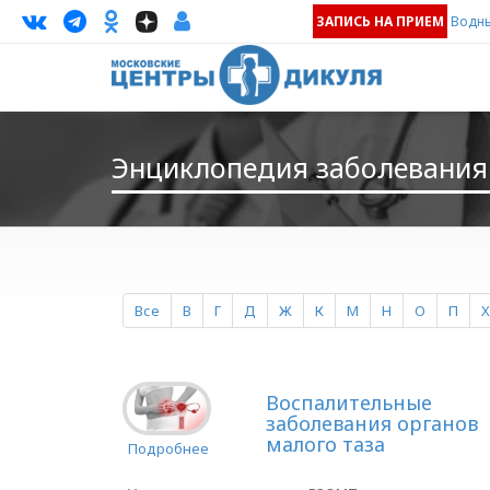
ЗАПИСЬ НА ПРИЕМ
Водны
Энциклопедия заболевания 
Все
В
Г
Д
Ж
К
М
Н
О
П
Х
Воспалительные
заболевания органов
малого таза
Подробнее