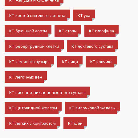
КТ костей лицевого скелета
КТ уха
КТ брюшной аорты
КТ стопы
КТ гипофиза
КТ ребер грудной клетки
КТ локтевого сустава
КТ желчного пузыря
КТ лица
КТ копчика
КТ легочных вен
КТ височно-нижнечелюстного сустава
КТ щитовидной железы
КТ вилочковой железы
КТ легких с контрастом
КТ шеи