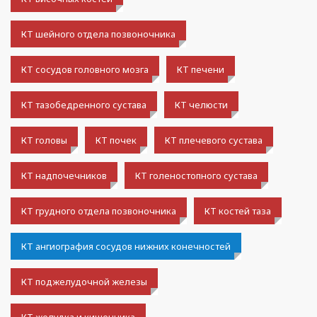
КТ шейного отдела позвоночника
КТ сосудов головного мозга
КТ печени
КТ тазобедренного сустава
КТ челюсти
КТ головы
КТ почек
КТ плечевого сустава
КТ надпочечников
КТ голеностопного сустава
КТ грудного отдела позвоночника
КТ костей таза
КТ ангиография сосудов нижних конечностей
КТ поджелудочной железы
КТ желудка и кишечника