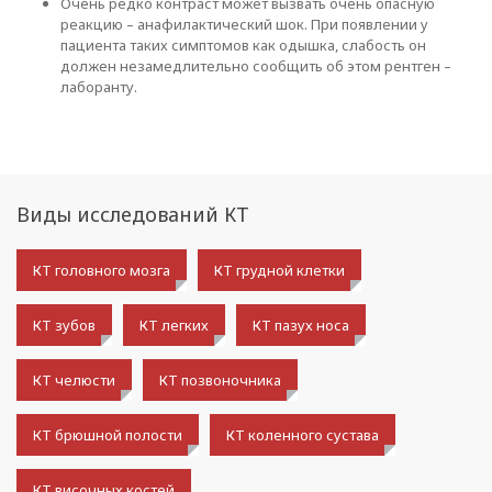
Очень редко контраст может вызвать очень опасную
реакцию – анафилактический шок. При появлении у
пациента таких симптомов как одышка, слабость он
должен незамедлительно сообщить об этом рентген –
лаборанту.
Виды исследований КТ
КТ головного мозга
КТ грудной клетки
КТ зубов
КТ легких
КТ пазух носа
КТ челюсти
КТ позвоночника
КТ брюшной полости
КТ коленного сустава
КТ височных костей