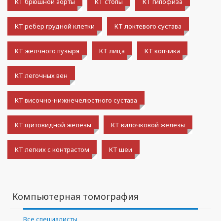
КТ брюшной аорты
КТ стопы
КТ гипофиза
КТ ребер грудной клетки
КТ локтевого сустава
КТ желчного пузыря
КТ лица
КТ копчика
КТ легочных вен
КТ височно-нижнечелюстного сустава
КТ щитовидной железы
КТ вилочковой железы
КТ легких с контрастом
КТ шеи
Компьютерная томография
Все специалисты