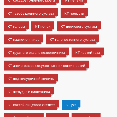
КТ сосудов головного мозга
КТ печени
КТ тазобедренного сустава
КТ челюсти
КТ головы
КТ почек
КТ плечевого сустава
КТ надпочечников
КТ голеностопного сустава
КТ грудного отдела позвоночника
КТ костей таза
КТ ангиография сосудов нижних конечностей
КТ поджелудочной железы
КТ желудка и кишечника
КТ костей лицевого скелета
КТ уха