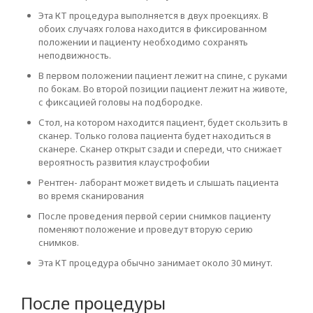
Эта КТ процедура выполняется в двух проекциях. В
обоих случаях голова находится в фиксированном
положении и пациенту необходимо сохранять
неподвижность.
В первом положении пациент лежит на спине, с руками
по бокам. Во второй позиции пациент лежит на животе,
с фиксацией головы на подбородке.
Стол, на котором находится пациент, будет скользить в
сканер. Только голова пациента будет находиться в
сканере. Сканер открыт сзади и спереди, что снижает
вероятность развития клаустрофобии
Рентген- лаборант может видеть и слышать пациента
во время сканирования
После проведения первой серии снимков пациенту
поменяют положение и проведут вторую серию
снимков.
Эта КТ процедура обычно занимает около 30 минут.
После процедуры