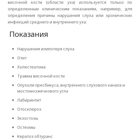
височной кости (области уха) используется только по
определенным клиническим показаниям, например, для
определения причины нарушения слуха или хронических
инфекций среднего и внутреннего уха.
Показания
Нарушения илипотеря слуха
Отит
Холестеатома
Травма височной кости
Опухоли пресбикуса, внутреннего слухового канала и
мостомозжечкового угла
Лабиринтит
Отосклероз
Экзостозы
Остеомы
Кератоз обтуранс