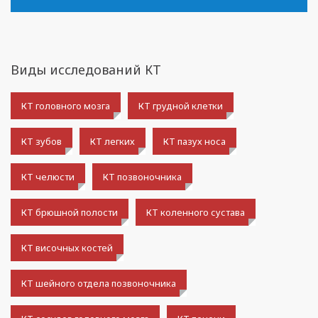
Виды исследований КТ
КТ головного мозга
КТ грудной клетки
КТ зубов
КТ легких
КТ пазух носа
КТ челюсти
КТ позвоночника
КТ брюшной полости
КТ коленного сустава
КТ височных костей
КТ шейного отдела позвоночника