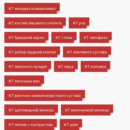
КТ желудка и кишечника
КТ костей лицевого скелета
КТ уха
КТ брюшной аорты
КТ стопы
КТ гипофиза
КТ ребер грудной клетки
КТ локтевого сустава
КТ желчного пузыря
КТ лица
КТ копчика
КТ легочных вен
КТ височно-нижнечелюстного сустава
КТ щитовидной железы
КТ вилочковой железы
КТ легких с контрастом
КТ шеи