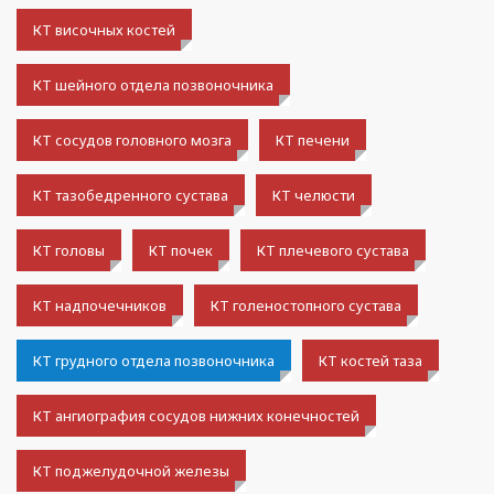
КТ височных костей
КТ шейного отдела позвоночника
КТ сосудов головного мозга
КТ печени
КТ тазобедренного сустава
КТ челюсти
КТ головы
КТ почек
КТ плечевого сустава
КТ надпочечников
КТ голеностопного сустава
КТ грудного отдела позвоночника
КТ костей таза
КТ ангиография сосудов нижних конечностей
КТ поджелудочной железы